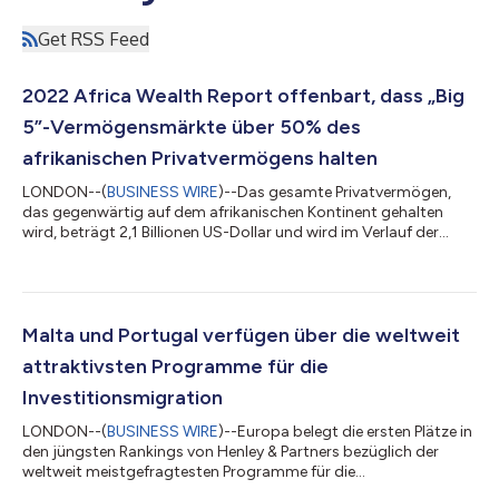
Get RSS Feed
2022 Africa Wealth Report offenbart, dass „Big
5”-Vermögensmärkte über 50% des
afrikanischen Privatvermögens halten
LONDON--(
BUSINESS WIRE
)--Das gesamte Privatvermögen,
das gegenwärtig auf dem afrikanischen Kontinent gehalten
wird, beträgt 2,1 Billionen US-Dollar und wird im Verlauf der
nächsten zehn Jahre voraussichtlich gemäß dem neuesten
2022 Africa Wealth Report, der heute von Henley & Partners in
Partnerschaft mit New World Wealth veröffentlicht wurde, um
38% zunehmen. Der Bericht offenbart, dass die afrikanischen
„Big 5”-Privatvermögensmärkte — Südafrika, Ägypten, Nigeria,
Malta und Portugal verfügen über die weltweit
Marokko und Kenia — zusam...
attraktivsten Programme für die
Investitionsmigration
LONDON--(
BUSINESS WIRE
)--Europa belegt die ersten Plätze in
den jüngsten Rankings von Henley & Partners bezüglich der
weltweit meistgefragtesten Programme für die
Investitionsmigration: Malta sichert sich Platz 1 im Global