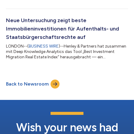
Citizenship Program Index zum siebten Mal in Folge, während
das Portugal Golden Residence Permit Program wieder einmal
den Global Residence Program Index anführt. Die beiden Indizes
- die als Teil der Ausgabe 2022 des jährlichen Berichts über
Neue Untersuchung zeigt beste
Investment Migration Programs...
Immobilieninvestitionen für Aufenthalts- und
Staatsbürgerschaftsrechte auf
LONDON--(
BUSINESS WIRE
)--Henley & Partners hat zusammen
mit Deep Knowledge Analytics das Tool „Best Investment
Migration Real Estate Index“ herausgebracht — ein
einzigartiges neues Analyseinstrument zur Prüfung von
Investitionsmigrationsprogrammen, die Investitionen in
Immobilien als Weg zu einem Aufenthaltsrecht oder zum Erwerb
der Staatsbürgerschaft anbieten. Das führende internationale
Back to Newsroom
Beratungsunternehmen für Aufenthaltsrechts- und
Staatsbürgerschaftsfragen verzeichnete in den letzten 1...
Wish your news had