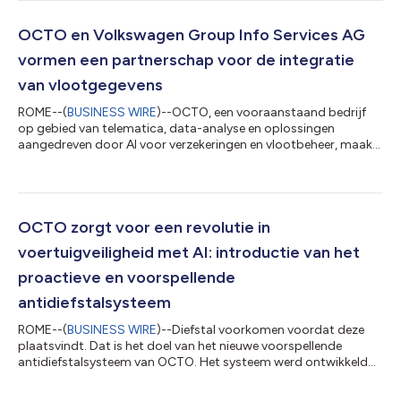
verzekeringen en mobiliteit hervormen door geavanceerde
telematica te combineren met services voor het beheer van
claims. De samenwerking is bedoeld om een nieuw model te
OCTO en Volkswagen Group Info Services AG
creëren waar telematica en efficiëntie same...
vormen een partnerschap voor de integratie
van vlootgegevens
ROME--(
BUSINESS WIRE
)--OCTO, een vooraanstaand bedrijf
op gebied van telematica, data-analyse en oplossingen
aangedreven door AI voor verzekeringen en vlootbeheer, maakt
een strategisch partnerschap met Volkswagen Group Info
Services AG bekend. Het doel van deze samenwerking is om
dataoplossingen voor vlootoperatoren uit te breiden door
voertuiggegevens van de merken Volkswagen Passenger Cars,
Volkswagen Commercial Vehicles, Škoda, Seat, Cupra en Audi
OCTO zorgt voor een revolutie in
rechtstreeks te integreren. Via dit partner...
voertuigveiligheid met AI: introductie van het
proactieve en voorspellende
antidiefstalsysteem
ROME--(
BUSINESS WIRE
)--Diefstal voorkomen voordat deze
plaatsvindt. Dat is het doel van het nieuwe voorspellende
antidiefstalsysteem van OCTO. Het systeem werd ontwikkeld
door de wereldleider op het gebied van telematica en data-
analyseoplossingen voor verbonden mobiliteit. De nieuwe