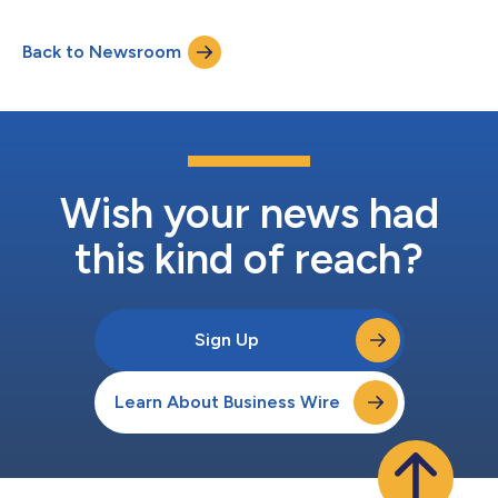
technologie combineert kunstmatige intelligentie, machine
learning en geavanceerde sensoren om realtime,
Back to Newsroom
gepersonaliseerde voertuigbeveiliging te bieden. Deze zal
risicosignalen herkennen voordat er een diefstal pl...
Wish your news had
this kind of reach?
Sign Up
Learn About Business Wire