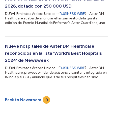
2026, dotado con 250 000 USD
DUBÁI, Emiratos Árabes Unidos--(
BUSINESS WIRE
)--Aster DM
Healthcare acaba de anunciar el lanzamiento de la quinta
edición del Premio Mundial de Enfermería Aster Guardians, uno
de los reconocimientos más destacados del mundo a la
excelencia en enfermería, dotado con 250 000 USD. El premio
invita a presentar candidaturas de enfermeras y enfermeros
titulados de todo el mundo que hayan realizado
contribuciones significativas en el ámbito de la atención al
Nueve hospitales de Aster DM Healthcare
paciente, el liderazgo en enfermería, la fo...
reconocidos en la lista 'World's Best Hospitals
2024' de Newsweek
DUBÁI, Emiratos Árabes Unidos--(
BUSINESS WIRE
)--Aster DM
Healthcare, proveedor líder de asistencia sanitaria integrada en
la India y el CCG, anunció que 9 de sus hospitales han sido
incluidos en la prestigiosa lista de los Mejores Hospitales del
Mundo 2024 de la revista Newsweek. En los EAU, fueron
reconocidos 4 hospitales de la red Aster: Aster Hospital -
Mankhool (puesto N.º 5), Aster Hospital - Al Qusais (puesto N.º
Back to Newsroom
14), Medcare Hospital - Al Safa (puesto N.º 34) y Medcare
Women & Childr...