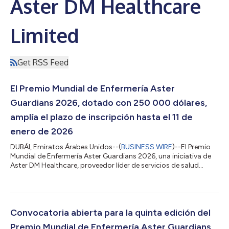
Aster DM Healthcare
Limited
Get RSS Feed
El Premio Mundial de Enfermería Aster
Guardians 2026, dotado con 250 000 dólares,
amplía el plazo de inscripción hasta el 11 de
enero de 2026
DUBÁI, Emiratos Árabes Unidos--(
BUSINESS WIRE
)--El Premio
Mundial de Enfermería Aster Guardians 2026, una iniciativa de
Aster DM Healthcare, proveedor líder de servicios de salud
integrados, anuncia la ampliación de su plazo hasta el 11 de
enero de 2026. Los premios ya han recibido más de 134 000
inscripciones de 214 países, lo que pone de relieve su creciente
alcance global y reconocimiento entre el personal de enfermería
de todo el mundo. Los enfermeros y enfermeras de todo el
Convocatoria abierta para la quinta edición del
mundo pueden en...
Premio Mundial de Enfermería Aster Guardians