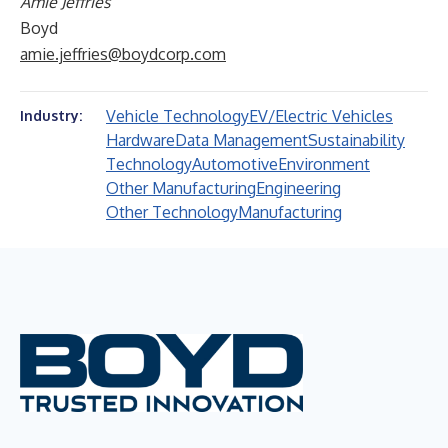
Amie Jeffries
Boyd
amie.jeffries@boydcorp.com
Vehicle Technology
EV/Electric Vehicles
Industry:
Hardware
Data Management
Sustainability
Technology
Automotive
Environment
Other Manufacturing
Engineering
Other Technology
Manufacturing