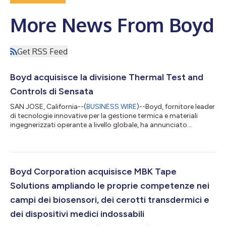
More News From Boyd
Get RSS Feed
Boyd acquisisce la divisione Thermal Test and
Controls di Sensata
SAN JOSE, California--(
BUSINESS WIRE
)--Boyd, fornitore leader
di tecnologie innovative per la gestione termica e materiali
ingegnerizzati operante a livello globale, ha annunciato
l’acquisizione della divisione Thermal Test and Controls
Business di Sensata (NYSE:ST). La divisione in oggetto è
specializzata nella progettazione e produzione di avanzati
sistemi di controllo termico, adattatori e prese di
fondamentale importanza per la procedura di controllo della
Boyd Corporation acquisisce MBK Tape
temperatura per i semiconduttori l...
Solutions ampliando le proprie competenze nei
campi dei biosensori, dei cerotti transdermici e
dei dispositivi medici indossabili