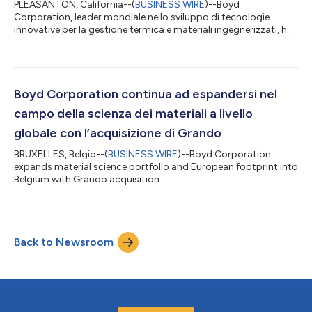
PLEASANTON, California--(
BUSINESS WIRE
)--Boyd
Corporation, leader mondiale nello sviluppo di tecnologie
innovative per la gestione termica e materiali ingegnerizzati, ha
annunciato l’acquisizione di MBK Tape Solutions. MBK è
specializzata nella produzione e nello sviluppo di innovativi e
sofisticati prodotti adesivi multistrato con funzioni di
adesione, supporto, monitoraggio e protezione per
applicazioni di adesione alla cute nel settore altamente
Boyd Corporation continua ad espandersi nel
regolamentato dei dispositivi medici. L’acquis...
campo della scienza dei materiali a livello
globale con l’acquisizione di Grando
BRUXELLES, Belgio--(
BUSINESS WIRE
)--Boyd Corporation
expands material science portfolio and European footprint into
Belgium with Grando acquisition....
Back to Newsroom