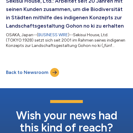
Sekisui House, Ltd.: Arbeitet seit 20 Jahren mit
seinen Kunden zusammen, um die Biodiversität
in Städten mithilfe des indigenen Konzepts zur
Landschaftsgestaltung Gohon no ki zu erhalten
OSAKA, Japan--(
BUSINESS WIRE
)--Sekisui House, Ltd.
(TOKYO:1928) setzt sich seit 2001 im Rahmen seines indigenen
Konzepts zur Landschaftsgestaltung Gohon no ki („fünf
Bäume“) für den Erhalt der Biodiversität durch Schaffung grüner
Netzwerke in städtischen Wohngebieten ein. Zusammen mit der
Universität der Ryūkyū-Inseln1 hat Sekisui House das Ergebnis
des Projekts Gohon no ki analysiert, das das Unternehmen im
Back to Newsroom
Laufe von 20 Jahren in einer Million Kundenhaushalten2
implementiert hat. Ferner hat es...
Wish your news had
this kind of reach?