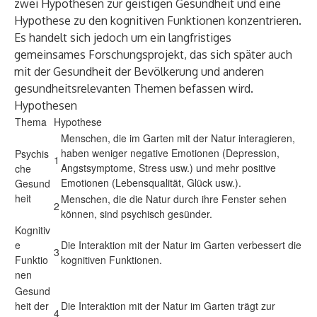
zwei Hypothesen zur geistigen Gesundheit und eine
Hypothese zu den kognitiven Funktionen konzentrieren.
Es handelt sich jedoch um ein langfristiges
gemeinsames Forschungsprojekt, das sich später auch
mit der Gesundheit der Bevölkerung und anderen
gesundheitsrelevanten Themen befassen wird.
Hypothesen
Thema
Hypothese
Menschen, die im Garten mit der Natur interagieren,
haben weniger negative Emotionen (Depression,
Psychis
1
Angstsymptome, Stress usw.) und mehr positive
che
Emotionen (Lebensqualität, Glück usw.).
Gesund
heit
Menschen, die die Natur durch ihre Fenster sehen
2
können, sind psychisch gesünder.
Kognitiv
e
Die Interaktion mit der Natur im Garten verbessert die
3
Funktio
kognitiven Funktionen.
nen
Gesund
heit der
Die Interaktion mit der Natur im Garten trägt zur
4