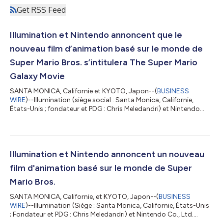
Get RSS Feed
Illumination et Nintendo annoncent que le
nouveau film d’animation basé sur le monde de
Super Mario Bros. s’intitulera The Super Mario
Galaxy Movie
SANTA MONICA, Californie et KYOTO, Japon--(
BUSINESS
WIRE
)--Illumination (siège social : Santa Monica, Californie,
États-Unis ; fondateur et PDG : Chris Meledandri) et Nintendo
Co., Ltd. (siège social : Kyoto, Minami-ku, Japon ; directeur
délégué et président : Shuntaro Furukawa, ci-après « Nintendo
») ont annoncé aujourd’hui que le nouveau film d’animation
basé sur l’univers de Super Mario Bros. sera intitulé The Super
Mario Galaxy Movie (Super Mario Galaxy, Le Film). Le film sera
Illumination et Nintendo annoncent un nouveau
distribué dan...
film d'animation basé sur le monde de Super
Mario Bros.
SANTA MONICA, Californie, et KYOTO, Japon--(
BUSINESS
WIRE
)--Illumination (Siège : Santa Monica, Californie, États-Unis
; Fondateur et PDG : Chris Meledandri) et Nintendo Co., Ltd.