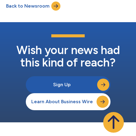
Kunstgalerie ausgestellt, die am 16. Juni auf der Website der
Back to Newsroom
Sammlung für die Öffentlichkeit zugänglich gemacht wird. Die
erste Präsentation ist...
Wish your news had
this kind of reach?
Sign Up
Learn About Business Wire