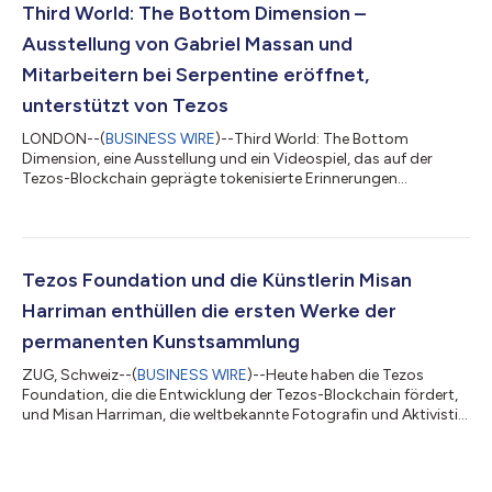
Rollups, der branchenführenden Skalierungslösung von Tezos.
Third World: The Bottom Dimension –
Smart Rollups können jetzt synchron mit...
Ausstellung von Gabriel Massan und
Mitarbeitern bei Serpentine eröffnet,
unterstützt von Tezos
LONDON--(
BUSINESS WIRE
)--Third World: The Bottom
Dimension, eine Ausstellung und ein Videospiel, das auf der
Tezos-Blockchain geprägte tokenisierte Erinnerungen
beinhaltet, wurde heute bei Serpentine eröffnet und läuft noch
bis zum 22. Oktober 2023. Der brasilianische Künstler Gabriel
Massan konzipierte das Projekt in Zusammenarbeit mit den
interdisziplinären Künstlern Castiel Vitorino Brasileiro,
Novíssimo Edgar, Jota Mombaça, Ventura Profana und der
Tezos Foundation und die Künstlerin Misan
Sängerin und Musikproduzentin LYZZA. Third...
Harriman enthüllen die ersten Werke der
permanenten Kunstsammlung
ZUG, Schweiz--(
BUSINESS WIRE
)--Heute haben die Tezos
Foundation, die die Entwicklung der Tezos-Blockchain fördert,
und Misan Harriman, die weltbekannte Fotografin und Aktivistin,
die erste Präsentation der Tezos Foundation Permanent Art
Collection angekündigt, um Künstler und Schöpfer im Tezos-
Ökosystem zu feiern. Diese Werke werden in einer digitalen