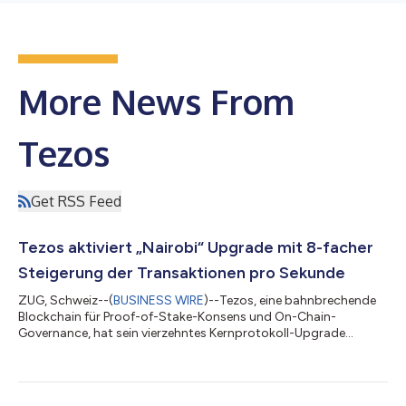
More News From
Tezos
Get RSS Feed
Tezos aktiviert „Nairobi“ Upgrade mit 8-facher
Steigerung der Transaktionen pro Sekunde
ZUG, Schweiz--(
BUSINESS WIRE
)--Tezos, eine bahnbrechende
Blockchain für Proof-of-Stake-Konsens und On-Chain-
Governance, hat sein vierzehntes Kernprotokoll-Upgrade
aktiviert: Nairobi. Das Nairobi-Upgrade macht es schneller und
einfacher, Anwendungen auf der Tezos-Blockchain auszuführen,
indem es mehrere Updates und Verbesserungen des Tezos-
Protokolls einführt. Dazu gehören Verbesserungen bei Smart