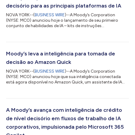
decisório para as principais plataformas de IA
NOVA YORK--(
BUSINESS WIRE
)--A Moody’s Corporation
(NYSE: MCO) anunciou hoje o lançamento de seu primeiro
conjunto de habilidades de IA – kits de instruções
desenvolvidos especificamente para cada plataforma, que
codificam as estruturas analíticas da Moody’s e conectam
agentes de IA à sua inteligência de nível decisório. Disponíveis
em plataformas de IA compatíveis, começando pelo Microsoft
365 Copilot Cowork, as habilidades da Moody’s permitem que
Moody’s leva a inteligência para tomada de
os clientes executem fluxos de trabalho analíti...
decisão ao Amazon Quick
NOVA YORK--(
BUSINESS WIRE
)--A Moody’s Corporation
(NYSE: MCO) anunciou hoje que sua inteligência conectada
está agora disponível no Amazon Quick, um assistente de IA
personalizado e proativo, através de um servidor exclusivo de
Protocolo de Contexto de Modelo (MCP, Model Context
Protocol). A integração dá aos clientes que operam no Amazon
Web Services (AWS) acesso direto a avaliações e pesquisa do
Moody's Ratings, bem como dados curados da Moody's sobre
A Moody’s avança com inteligência de crédito
mais de 600 milhões de entidades públicas...
de nível decisório em fluxos de trabalho de IA
corporativos, impulsionada pelo Microsoft 365