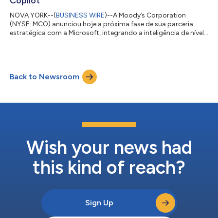
Copilot
NOVA YORK--(
BUSINESS WIRE
)--A Moody’s Corporation
(NYSE: MCO) anunciou hoje a próxima fase de sua parceria
estratégica com a Microsoft, integrando a inteligência de nível
decisório da Moody’s diretamente nas soluções de IA da
Microsoft. Este marco expande a colaboração da co-inovação
para a distribuição em escala e integrada ao fluxo de trabalho
da inteligência de nível decisório da Moody’s nos ambientes
Back to Newsroom
corporativos onde seus clientes trabalham diariamente. “Há
mais de 115 anos, a Moody’s serv...
Wish your news had
this kind of reach?
Sign Up