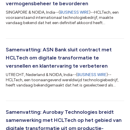
vermogensbeheer te bevorderen
SINGAPORE & NOIDA, India--(
BUSINESS WIRE
)--HCLTech, een
vooraanstaand internationaal technologiebedrijf, maakte
vandaag bekend dat het een definitief akkoord heeft
ondertekend om Finergic Solutions Pte Ltd over te nemen, een
boetiekbedrijf actief in consulting met betrekking tot
vermogensbeheer met hoofdzetel in Singapore. Naar verwacht
zal de transactie tegen 30 april 2026 worden afgerond. Finergic
werd in 2019 opgericht en legt zich toe op transformatie van
Samenvatting: ASN Bank sluit contract met
core banking en vermogensbeheer. He...
HCLTech om digitale transformatie te
versnellen en klantervaring te verbeteren
UTRECHT, Nederland & NOIDA, India--(
BUSINESS WIRE
)--
HCLTech, een toonaangevend wereldwijd technologiebedrijf,
heeft vandaag bekendgemaakt dat het is geselecteerd als
strategische partner door ASN Bank (voorheen de Volksbank),
de op drie na grootste retailbank van Nederland. Als onderdeel
van zijn nieuwe strategie 'Vereenvoudigen en Groeien' streeft
ASN Bank ernaar zijn IT-architectuur te moderniseren en te
standaardiseren. Dit omvat het consolideren van IT-diensten,
Samenvatting: Aurobay Technologies breidt
het vereenvoudigen van het l...
samenwerking met HCLTech op het gebied van
digitale transformatie uit om productie-