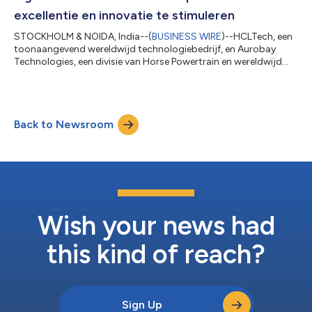
excellentie en innovatie te stimuleren
STOCKHOLM & NOIDA, India--(
BUSINESS WIRE
)--HCLTech, een
toonaangevend wereldwijd technologiebedrijf, en Aurobay
Technologies, een divisie van Horse Powertrain en wereldwijd
marktleider op het gebied van hybride en emissiearme
aandrijflijnoplossingen, breiden hun samenwerking op het
gebied van digitale transformatie uit om de wereldwijde
groeistrategie van Aurobay te ondersteunen. Door de
Back to Newsroom
uitgebreide samenwerking wordt HCLTech de vertrouwde
partner van Aurobay Technologies voor het beheer en de...
Wish your news had
this kind of reach?
Sign Up