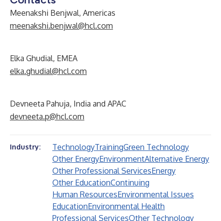
Meenakshi Benjwal, Americas
meenakshi.benjwal@hcl.com
Elka Ghudial, EMEA
elka.ghudial@hcl.com
Devneeta Pahuja, India and APAC
devneeta.p@hcl.com
Technology
Training
Green Technology
Industry:
Other Energy
Environment
Alternative Energy
Other Professional Services
Energy
Other Education
Continuing
Human Resources
Environmental Issues
Education
Environmental Health
Professional Services
Other Technology