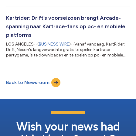
Guardian (Magician class) werd nog niet eerder gezien in andere
internationale versies van MapleStory, en het karakter was ook
nog niet eerder beschikbaar in andere versies van MapleStory M
! Sia Astelle is de beschermer van Oort, de thuishaven van de
Kartrider: Drift’s voorseizoen brengt Arcade-
hemelse orde van ste...
spanning naar Kartrace-fans op pc- en mobiele
platforms
LOS ANGELES--(
BUSINESS WIRE
)--Vanaf vandaag, KartRider:
Drift, Nexon's langverwachte gratis te spelen kartrace
partygame, is te downloaden en te spelen op pc- en mobiele
platforms via Steam, Nexon Launcher, iOS App Store, en
Google Play. Tijdens het voorseizoen kunnen racers hun
vaardigheden testen op heldere, kleurrijke circuits tegen pc- en
mobiele racers uit de hele wereld, weergegeven in verbluffende
Back to Newsroom
Unreal-beelden® Engine 4 graphics. Met unieke personages en
karts hebben racers volledige c...
Wish your news had