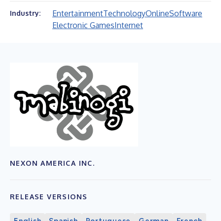
Entertainment
Technology
Online
Software
Industry:
Electronic Games
Internet
NEXON AMERICA INC.
RELEASE VERSIONS
English
Spanish
Portuguese
German
French