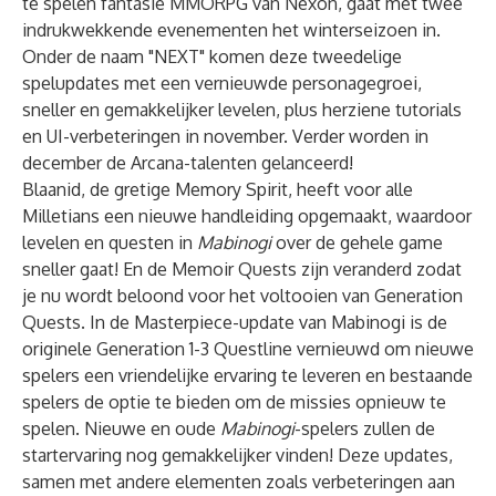
te spelen fantasie MMORPG van Nexon, gaat met twee
indrukwekkende evenementen het winterseizoen in.
Onder de naam "NEXT" komen deze tweedelige
spelupdates met een vernieuwde personagegroei,
sneller en gemakkelijker levelen, plus herziene tutorials
en UI-verbeteringen in november. Verder worden in
december de Arcana-talenten gelanceerd!
Blaanid, de gretige Memory Spirit, heeft voor alle
Milletians een nieuwe handleiding opgemaakt, waardoor
levelen en questen in
Mabinogi
over de gehele game
sneller gaat! En de Memoir Quests zijn veranderd zodat
je nu wordt beloond voor het voltooien van Generation
Quests. In de Masterpiece-update van Mabinogi is de
originele Generation 1-3 Questline vernieuwd om nieuwe
spelers een vriendelijke ervaring te leveren en bestaande
spelers de optie te bieden om de missies opnieuw te
spelen. Nieuwe en oude
Mabinogi
-spelers zullen de
startervaring nog gemakkelijker vinden! Deze updates,
samen met andere elementen zoals verbeteringen aan