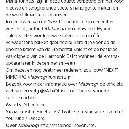
Mana-tunnels, zijn in deze update verbeterd om het voor
nieuwe en terugkerende spelers handiger te maken om
de wereldkaart te doorkruisen.
In deel twee van de "NEXT"-update, die in december
verschijnt, onthult
Mabinogi
een nieuw stel Hybrid
Talents. Hier worden twee talentstijlen in één
verwoestend pakket gebundeld! Bereid je voor op de
enorme kracht van de Elemental Knight of de bezielde
vaardigheid van de Harmonic Saint wanneer de Arcana-
update later in december arriveert!
Om deze, en nog veel meer redenen, zou jouw "NEXT"
MMORPG
Mabinogi
kunnen zijn!
Bezoek voor meer informatie over
Mabinogi
, de officiële
website
en volg
@MabiOfficial
op Twitter voor de
laatste updates.
Assets:
Afbeelding
Social media:
Facebook
/
Twitter
/
Instagram
/
Twitch
/
YouTube
/
Discord
Over
Mabinogi
http://mabinogi.nexon.net/