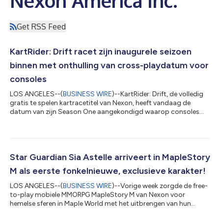
Nexon America Inc.
Get RSS Feed
KartRider: Drift racet zijn inaugurele seizoen
binnen met onthulling van cross-playdatum voor
consoles
LOS ANGELES--(
BUSINESS WIRE
)--KartRider: Drift, de volledig
gratis te spelen kartracetitel van Nexon, heeft vandaag de
datum van zijn Season One aangekondigd waarop consoles
aan de online racemix toegevoegd kunnen worden. Huidige pc-
en mobiele voorseizoenracers op Steam, Nexon Launcher,
Android en iOS kunnen het binnenkort opnemen tegen Xbox- en
PlayStation-spelers van over de hele wereld in spannende races
vol drift. Volledige platformonafhankelijke cross-play is
Star Guardian Sia Astelle arriveert in MapleStory
beschikbaar wanneer Season On...
M als eerste fonkelnieuwe, exclusieve karakter!
LOS ANGELES--(
BUSINESS WIRE
)--Vorige week zorgde de free-
to-play mobiele MMORPG MapleStory M van Nexon voor
hemelse sferen in Maple World met het uitbrengen van hun
eerste originele karakter, Sia Astelle. Deze gloednieuwe Star