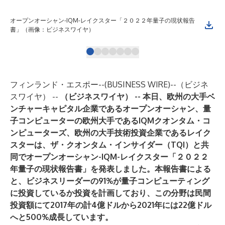
オープンオーシャン-IQM-レイクスター「２０２２年量子の現状報告
報
書」（画像：ビジネスワイヤ）
フィンランド・エスポー--(
BUSINESS WIRE
)--
（ビジネ
スワイヤ） --
（ビジネスワイヤ） -- 本日、欧州の大手ベ
ンチャーキャピタル企業である
オープンオーシャン
、量
子コンピューターの欧州大手である
IQMクオンタム・コ
ンピューターズ
、欧州の大手技術投資企業である
レイク
スター
は、
ザ・クオンタム・インサイダー
（TQI）と共
同でオープンオーシャン-IQM-レイクスター「２０２２
年量子の現状報告書」を発表しました。本報告書による
と、ビジネスリーダーの91%が量子コンピューティング
に投資しているか投資を計画しており、この分野は民間
投資額にて2017年の計4億ドルから2021年には22億ドル
へと500%成長しています。