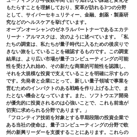
ューティングが今後数年間で計り知れない課題と変化を
もたらすことを理解しており、変革が訪れる3つの分野
として、サイバーセキュリティー、金融、創薬・製薬研
究などのヘルスケアを挙げています。
オープンオーシャンのゼネラルパートナーである
エカテ
リーナ・アルマスク
は、次のように述べています。「私
たちの調査は、私たちが量子時代に入るための後戻りで
きない旅をしていることを確認するものです。この調査
結果は、より広い市場が量子コンピューティングの可能
性を受け入れ始め、その新たな商業的可能性を認識し、
それを大規模な投資で支えていることを明確に示すもの
です。先発者と企業にとって、新しい量子領域で事業を
営むためのインパクトのある戦略を作り上げる上で、ま
たとない機会となっています。また、ソフトウエア開発
が優先的に投資されるのは心強いことで、これも前進が
切実に求められる分野であります。」
「フロンティア技術を対象とする早期段階の投資企業で
ある当社の使命は、量子コンピューティングの分野で欧
州の新興リーダーを支援することにあります。これらの