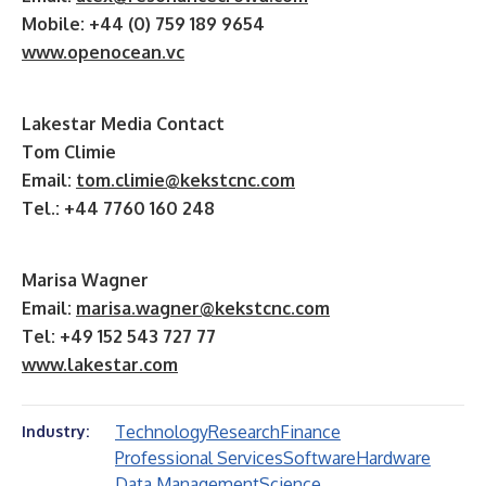
Mobile: +44 (0) 759 189 9654
www.openocean.vc
Lakestar Media Contact
Tom Climie
Email:
tom.climie@kekstcnc.com
Tel.: +44 7760 160 248
Marisa Wagner
Email:
marisa.wagner@kekstcnc.com
Tel: +49 152 543 727 77
www.lakestar.com
Technology
Research
Finance
Industry:
Professional Services
Software
Hardware
Data Management
Science