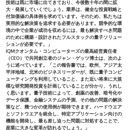
技術は既に市場に出てきており、今後数十年の間に拡
大・発展していくでしょう。業界は、健全な投資戦略と
付加価値の具体例を求めています。そのため、私たちは
実用的な解決策を追求する必要があります。競争的な環
境の中で企業が成功を収めるには、最も解決すべき問題
のために構築・設計されたフルスタックの量子ソリュー
ションが必要です。」
IQMクオンタム・コンピューターズの最高経営責任者
（CEO）で共同創立者の
ジャン・ゲッツ
博士は、次のよ
うに述べています。「この報告書では、欧州、アジア太
平洋地域、北米のビジネスリーダーが、既に量子コンピ
ューティングを利用していること、また近い将来に大規
模な研究開発投資を計画していることが分かり、うれし
く思います。量子技術によって、創薬の改善、暗号化や
データ保護、金融システムの予測、その他の問題の解決
策など、幾つかの使用例が期待できます。ハードウエア
とソフトウエアを統合し、特定アプリケーション向けの
機能を開発し、最も差し迫った問題に対処することで、
産業に大きな変革が訪れるでしょう。」