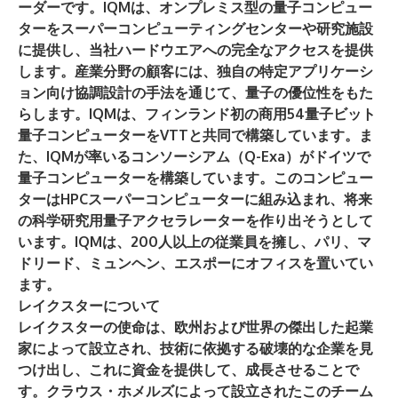
ーダーです。IQMは、オンプレミス型の量子コンピュー
ターをスーパーコンピューティングセンターや研究施設
に提供し、当社ハードウエアへの完全なアクセスを提供
します。産業分野の顧客には、独自の特定アプリケーシ
ョン向け協調設計の手法を通じて、量子の優位性をもた
らします。IQMは、フィンランド初の商用54量子ビット
量子コンピューターをVTTと共同で構築しています。ま
た、IQMが率いるコンソーシアム（Q-Exa）がドイツで
量子コンピューターを構築しています。このコンピュー
ターはHPCスーパーコンピューターに組み込まれ、将来
の科学研究用量子アクセラレーターを作り出そうとして
います。IQMは、200人以上の従業員を擁し、パリ、マ
ドリード、ミュンヘン、エスポーにオフィスを置いてい
ます。
レイクスターについて
レイクスターの使命は、欧州および世界の傑出した起業
家によって設立され、技術に依拠する破壊的な企業を見
つけ出し、これに資金を提供して、成長させることで
す。クラウス・ホメルズによって設立されたこのチーム