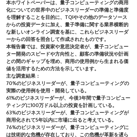
本
ホワイトペーパー
は、量子コンピューティングの商用
化についての世界中のビジネスリーダーの準備と準備度
を理解することを目的に、TQIやその他のデータソース
からの投資データに加え、量子準備に関する業界横断的
な新しいオンライン調査を基に、これらビジネスリーダ
ーからの回答を照合して作成されたものです。
本報告書では、投資家や意思決定者が、量子コンピュー
ター開発のスピードや方向性と、顧客の準備状況や計画
との間のギャップを埋め、商用の使用例から生まれる価
値を活用するための方法を示しています。
主な調査結果：
70%
のビジネスリーダーが、量子コンピューティングの
実際の使用例を使用・開発している。
61%
のビジネスリーダーが、今後3年間で量子コンピュー
ティングに100万ドル以上の投資を計画している。
63%
のビジネスリーダーが、量子コンピューティングが
商用化されて5年以内に市場に出ると考えている。
76%
のビジネスリーダーが、量子コンピューティングに
は技術的な危機が存在しており、この危機が革新を遅ら