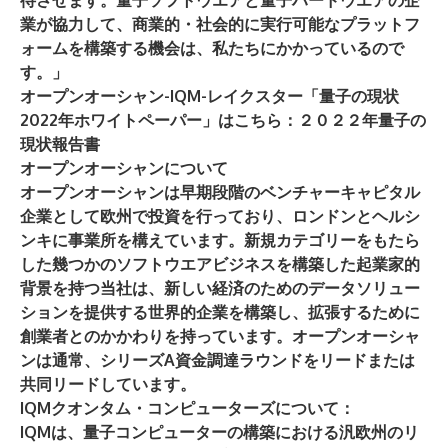
待させます。量子ソフトウエアと量子ハードウエアの企
業が協力して、商業的・社会的に実行可能なプラットフ
ォームを構築する機会は、私たちにかかっているので
す。」
オープンオーシャン-IQM-レイクスター「量子の現状
2022年ホワイトペーパー」はこちら：
２０２２年量子の
現状報告書
オープンオーシャンについて
オープンオーシャンは早期段階のベンチャーキャピタル
企業として欧州で投資を行っており、ロンドンとヘルシ
ンキに事業所を構えています。新規カテゴリーをもたら
した幾つかのソフトウエアビジネスを構築した起業家的
背景を持つ当社は、新しい経済のためのデータソリュー
ションを提供する世界的企業を構築し、拡張するために
創業者とのかかわりを持っています。オープンオーシャ
ンは通常、シリーズA資金調達ラウンドをリードまたは
共同リードしています。
IQMクオンタム・コンピューターズについて：
IQM
は、量子コンピューターの構築における汎欧州のリ