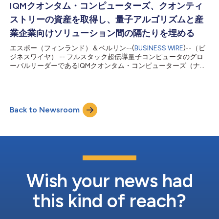
Halocene H4は、量子誤り訂正とNISQ量子ビットを組み合わせ
IQMクオンタム・コンピューターズ、クオンティ
た、同種のオンプレミス型超伝導量子コンピューターとして初と
ストリーの資産を取得し、量子アルゴリズムと産
なる最先端のシステムです。同システムは2027年に納入され、
その後、論理量子ビット数を段階的に増やす一連のアップグレー
業企業向けソリューション間の隔たりを埋める
ドが複数段階にわたって実施される予定です。 IQM Halocene H4
エスポー（フィンランド）＆ベルリン--(
BUSINESS WIRE
)--（ビ
およびそのアップグレード後のシステムにより、LUMIコンソーシ
ジネスワイヤ） -- フルスタック超伝導量子コンピュータのグロ
アムのユーザーは初めて、世界最高水準のシステム上で量子誤り
ーバルリーダーであるIQMクオンタム・コンピューターズ（ナス
訂正（QEC）の概念を開発・実装できるようになります...
ダック：IQMX、IQM）は、自動車、航空宇宙、化学、材料、医
薬品業界向けクラウドネイティブシミュレーションワークフロー
プラットフォームの開発企業であり、ベルリンに拠点を置くクオ
ンティストリーの特定の資産を取得したことを発表しました。
Back to Newsroom
対象となる資産には、独自のソフトウェアアプリケーション、ア
ルゴリズム、および知的財産が含まれます。また、IQMはクオン
ティストリーの中核となる技術、量子化学、およびソフトウェア
開発人材を維持することにより、シームレスな事業継続および迅
速なプラットフォームの統合を進めていきます。 今回の資産取
得は、IQMがReal Asset Acquisition Corp.（RAAQ）との事業統
合を完了したのと同時に最近成立し、これによりIQMは欧州初の
上場量子コンピュータ企業となりました。 これにより、クオン
Wish your news had
ティストリーの最先端アプリケーションソフトウェアプラットフ
ォー...
this kind of reach?