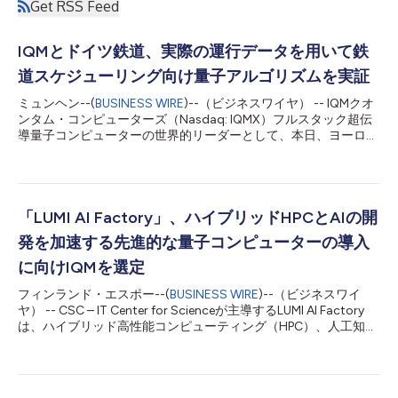
Get RSS Feed
IQMとドイツ鉄道、実際の運行データを用いて鉄
道スケジューリング向け量子アルゴリズムを実証
ミュンヘン--(
BUSINESS WIRE
)--（ビジネスワイヤ） -- IQMクオ
ンタム・コンピューターズ（Nasdaq: IQMX）フルスタック超伝
導量子コンピューターの世界的リーダーとして、本日、ヨーロッ
パ最大の鉄道運行会社であるドイツ鉄道と共同で、量子コンピュ
ーティングが鉄道のスケジューリングをどのように改善できるか
を探求した共同研究の結果を発表しました。 両組織は、ドイツ
の5都市をまたぐ190回の運行スケジュール、つまり約98,500通
りのサイクルに換算されるドイツ鉄道の実際の運行データセット
「LUMI AI Factory」、ハイブリッドHPCとAIの開
を使用し、企業規模の最適化問題向けに設計されたハイブリッド
発を加速する先進的な量子コンピューターの導入
量子古典アルゴリズムを開発およびテストしました。 こちらで
公開されているホワイトペーパーに詳述されているように、IQM
に向けIQMを選定
のチームは量子近似最適化アルゴリズム（QAOA）を管理可能な
フィンランド・エスポー--(
BUSINESS WIRE
)--（ビジネスワイ
段階に分けて適用し、問題全体を管理する古典的フレームワーク
ヤ） -- CSC – IT Center for Scienceが主導するLUMI AI Factory
の中で、量子コンポーネントがより小さな部分問題を解決するよ
は、ハイブリッド高性能コンピューティング（HPC）、人工知
うにしました。このアーキテクチャは汎用性を持たせて構築され
能、量子コンピューティングの能力強化を加速させることを目的
ており、物流、エネルギー、製造、その他のセクターにおける同
とした先進的な量子コンピューター、IQM Halocene H4の納入企
様の最適化課題にも同じ...
業として、IQMクオンタム・コンピューターズ（IQM Quantum
Computers、ナスダック：IQMX）を選定しました。 IQM