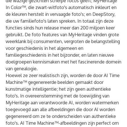
die wazige gezichten scherpe focus geeft; MyHeritage
In Color™, die zwart-witfoto's automatisch inkleurt en
de kleuren herstelt in vervaagde foto's; en DeepStory,
die uw familiefoto's laten spreken. In totaal zijn deze
functies sinds hun release meer dan 200 miljoen keer
gebruikt. De foto features van MyHeritage vinden grote
weerklank bij consumenten, vergroten de belangstelling
voor geschiedenis in het algemeen en
familiegeschiedenis in het bijzonder, en laten nieuwe
doelgroepen kennismaken met het fascinerende domein
van genealogie.
Hoewel ze zeer realistisch zijn, worden de door AI Time
Machine™ gegenereerde beelden gemaakt door
kunstmatige intelligentie; het zijn geen authentieke
foto's. In overeenstemming met de toewijding van
MyHeritage aan verantwoorde AI, worden watermerken
toegevoegd aan alle afbeeldingen die door AI worden
gegenereerd om ze te onderscheiden van authentieke
foto's. AI Time Machine™-afbeeldingen zijn perfect om