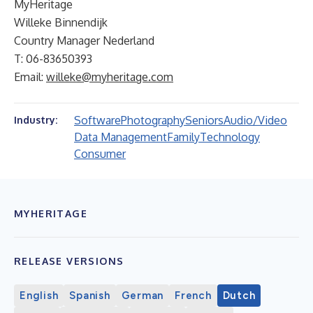
MyHeritage
Willeke Binnendijk
Country Manager Nederland
T: 06-83650393
Email:
willeke@myheritage.com
Software
Photography
Seniors
Audio/Video
Industry:
Data Management
Family
Technology
Consumer
MYHERITAGE
RELEASE VERSIONS
English
Spanish
German
French
Dutch