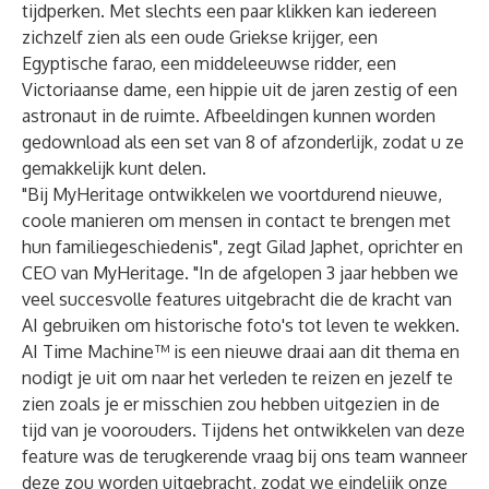
tijdperken. Met slechts een paar klikken kan iedereen
zichzelf zien als een oude Griekse krijger, een
Egyptische farao, een middeleeuwse ridder, een
Victoriaanse dame, een hippie uit de jaren zestig of een
astronaut in de ruimte. Afbeeldingen kunnen worden
gedownload als een set van 8 of afzonderlijk, zodat u ze
gemakkelijk kunt delen.
"Bij MyHeritage ontwikkelen we voortdurend nieuwe,
coole manieren om mensen in contact te brengen met
hun familiegeschiedenis", zegt Gilad Japhet, oprichter en
CEO van MyHeritage. "In de afgelopen 3 jaar hebben we
veel succesvolle features uitgebracht die de kracht van
AI gebruiken om historische foto's tot leven te wekken.
AI Time Machine™ is een nieuwe draai aan dit thema en
nodigt je uit om naar het verleden te reizen en jezelf te
zien zoals je er misschien zou hebben uitgezien in de
tijd van je voorouders. Tijdens het ontwikkelen van deze
feature was de terugkerende vraag bij ons team wanneer
deze zou worden uitgebracht, zodat we eindelijk onze