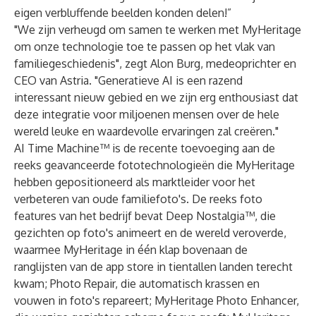
eigen verbluffende beelden konden delen!”
"We zijn verheugd om samen te werken met MyHeritage
om onze technologie toe te passen op het vlak van
familiegeschiedenis", zegt Alon Burg, medeoprichter en
CEO van Astria. "Generatieve AI is een razend
interessant nieuw gebied en we zijn erg enthousiast dat
deze integratie voor miljoenen mensen over de hele
wereld leuke en waardevolle ervaringen zal creëren."
AI Time Machine™ is de recente toevoeging aan de
reeks geavanceerde fototechnologieën die MyHeritage
hebben gepositioneerd als marktleider voor het
verbeteren van oude familiefoto's. De reeks foto
features van het bedrijf bevat
Deep Nostalgia™,
die
gezichten op foto's animeert en de wereld veroverde,
waarmee MyHeritage in één klap bovenaan de
ranglijsten van de app store in tientallen landen terecht
kwam; Photo Repair, die automatisch krassen en
vouwen in foto's repareert; MyHeritage Photo Enhancer,