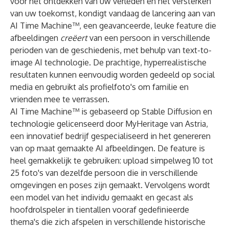
voor het ontdekken van uw verleden en het versterken
van uw toekomst, kondigt vandaag de lancering aan van
AI Time Machine™
, een geavanceerde, leuke feature die
afbeeldingen
creëert
van een persoon in verschillende
perioden van de geschiedenis, met behulp van text-to-
image AI technologie. De prachtige, hyperrealistische
resultaten kunnen eenvoudig worden gedeeld op social
media en gebruikt als profielfoto's om familie en
vrienden mee te verrassen.
AI Time Machine™ is gebaseerd op Stable Diffusion en
technologie gelicenseerd door MyHeritage van
Astria
,
een innovatief bedrijf gespecialiseerd in het genereren
van op maat gemaakte AI afbeeldingen. De feature is
heel gemakkelijk te gebruiken: upload simpelweg 10 tot
25 foto's van dezelfde persoon die in verschillende
omgevingen en poses zijn gemaakt. Vervolgens wordt
een model van het individu gemaakt en gecast als
hoofdrolspeler in tientallen vooraf gedefinieerde
thema's die zich afspelen in verschillende historische