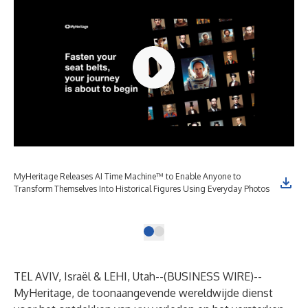
MyHeritage Releases AI Time Machine™ to Enable Anyone to
MyH
Transform Themselves Into Historical Figures Using Everyday Photos
Tra
(Gr
TEL AVIV, Israël & LEHI, Utah--(
BUSINESS WIRE
)--
MyHeritage,
de toonaangevende wereldwijde dienst