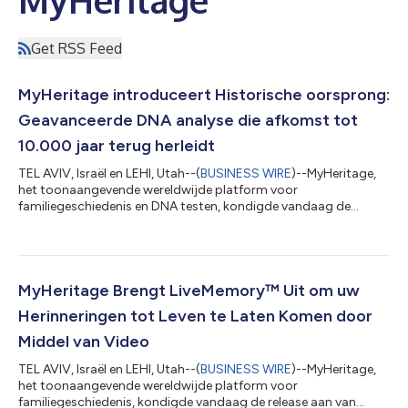
MyHeritage
Get RSS Feed
MyHeritage introduceert Historische oorsprong:
Geavanceerde DNA analyse die afkomst tot
10.000 jaar terug herleidt
TEL AVIV, Israël en LEHI, Utah--(
BUSINESS WIRE
)--MyHeritage,
het toonaangevende wereldwijde platform voor
familiegeschiedenis en DNA testen, kondigde vandaag de
lancering aan van Historische oorsprong, een belangrijk nieuw
product dat een aanvulling vormt op de DNA-
etniciteitsrapporten van het bedrijf. Historische oorsprong
gaat verder terug in de tijd, dankzij de nieuwste ontwikkelingen
op het gebied van archeogenetica, waardoor MyHeritage DNA
MyHeritage Brengt LiveMemory™ Uit om uw
klanten hun afkomst tot 10.000 jaar in de geschied...
Herinneringen tot Leven te Laten Komen door
Middel van Video
TEL AVIV, Israël en LEHI, Utah--(
BUSINESS WIRE
)--MyHeritage,
het toonaangevende wereldwijde platform voor
familiegeschiedenis, kondigde vandaag de release aan van