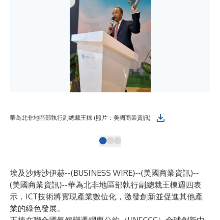
華為北非地區部執行副總裁王棟 (照片：美國商業資訊)
(
埃及沙姆沙伊赫--(
BUSINESS WIRE
)--
(美國商業資訊)--
(美國商業資訊)--華為北非地區部執行副總裁王棟週四表
示，ICT技術將實現產業數位化，激發創新並促進其他產
業的綠色發展。