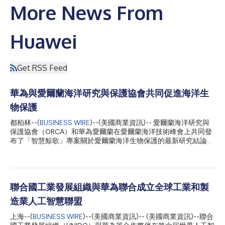
More News From
Huawei
Get RSS Feed
華為與愛爾蘭海洋研究與保護協會共同促進海洋生
物保護
都柏林--(
BUSINESS WIRE
)--(美國商業資訊)-- 愛爾蘭海洋研究與
保護協會（ORCA）和華為愛爾蘭在愛爾蘭海洋技術峰會上共同發
布了「智慧鯨歌」專案關於愛爾蘭海洋生物保護的最新研究結論。
該峰會在愛爾蘭巴爾的摩城堡舉行。 該研究發現，愛爾蘭南部凱
爾特海水域的航道給周邊的海洋環境造成了嚴重的噪音污染。之前
有研究顯示，海洋噪音會影響海豹、魚類、魷魚等多種海洋生物，
並且可能會威脅到鯨魚的生存。 到目前為止，多物種即時探測系
統已顯示出對海洋保護產生的切實積極影響，借助新的聲學資料採
聯合國工業發展組織與華為聯合成立全球工業和製
集系統，能夠向鯨魚出沒區域的船舶提供即時通知。該系統將有望
造業人工智慧聯盟
助力規劃關鍵海洋基礎設施（如海上可再生能源設施），以盡量減
少施工階段噪音對海洋生物的影響。 愛爾蘭ORCA共同創辦人兼執
上海--(
BUSINESS WIRE
)--(美國商業資訊)-- (美國商業資訊)--聯合
行董事Emer Keaveney表示： 「航運等人類活動在海洋中產生的噪