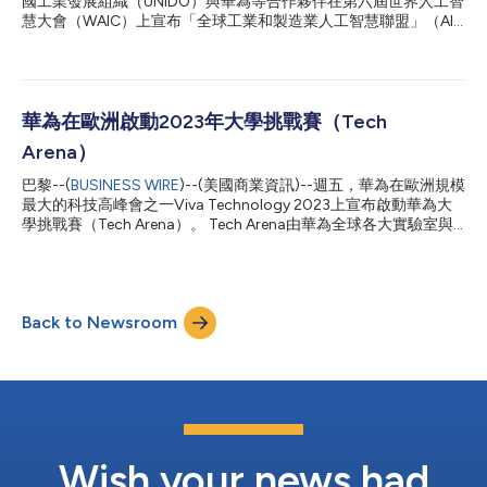
國工業發展組織（UNIDO）與華為等合作夥伴在第六屆世界人工智
音會對鯨魚和海豚等海洋生物造成嚴重的有害影響。貨櫃船低沉的
慧大會（WAIC）上宣布「全球工業和製造業人工智慧聯盟」（AIM
嗡嗡聲等船舶噪音可能會掩蓋鯨魚的叫聲，影響動物的交流和重要
Global）正式成立。在聯合國工業發展組織的領導下，AIM Global
的生活史（如協同餵哺），或將動物驅逐出重要的棲息地。」
聯盟將彙聚公私部門合作夥伴，推動人工智慧技術在工業與製造領
「最新科技進步為我們提供了越來越多的機會，讓我們可以利用這
域的應用和創新。 UNIDO總幹事格爾德·穆勒(Gerd Müller)先生在
些創新增進我們對自然世界的瞭解...
致辭中表示：「我們的共同責任是確保人工智慧領域的發展以安
全、道德、永續和包容的方式進行。AIM Global聯盟強調了彌合國
華為在歐洲啟動2023年大學挑戰賽（Tech
家間和產業間存在的數位鴻溝的重要性，並致力於確保不讓任何人
Arena）
在這場人工智慧革命中落後。AIM Global聯盟將站在塑造人工智慧
前景的最前線。讓我們共同創造人工智慧向善的明天，使人工智慧
巴黎--(
BUSINESS WIRE
)--(美國商業資訊)--週五，華為在歐洲規模
技術惠及所有人。讓創新精神在我們的共同價值觀中蓬勃發展。」
最大的科技高峰會之一Viva Technology 2023上宣布啟動華為大
華為企業溝通部副總裁張園表示：「華為很榮幸加入聯盟，將和
學挑戰賽（Tech Arena）。 Tech Arena由華為全球各大實驗室與
UNIDO及聯盟夥伴一起，讓AI為產業發展注入新的動力。在人工智
頂尖大學聯合贊助與策劃，為全球學生提供體驗和學習解決業界問
慧領域，華為正在打造強有力的算力基礎，並推出多種針對特定產
題的機會。 華為歐洲研究院院長劉少偉表示，華為計畫在2023–
業設計的大模型，讓人工智慧更...
2024學年舉辦10場Tech Arena，預計將吸引1,000多名學生參
加。Tech Arena將在法國、英國、愛爾蘭、瑞典、德國、芬蘭、比
Back to Newsroom
利時、波蘭、瑞士和以色列等不同國家舉辦。 劉少偉還強調，歷
屆Tech Arena挑戰賽的成果顯示，華為致力於投資培養年輕人才。
截至2022年底，來自52所大學的5,400多名學生參加了Tech
Arena。此外，華為還投入了300多萬美元用於打造適合全球學生
參與的Tech Arena競賽平臺。 劉少偉表示：「從結果來看，越來
越多的年輕人能夠透過Tech Arena實現自我提升。華為一直以來致
力於為當地培養優秀人才資源庫，這樣的結果符合我們的初衷。」
劉少偉還發布了幾場Tech Arena挑戰賽的...
Wish your news had