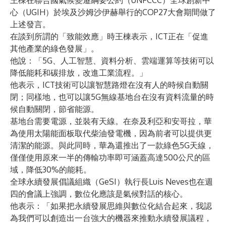
王棟在聯合國氣候變遷綱要公約（UNFCCC）全球創新中
心（UGIH）於埃及沙姆沙伊赫舉行的COP27大會期間做了
上述發言。
在談到所謂的「致能效應」時王棟表示，ICT正在「促進
其他產業的綠色發展」。
他說：「5G、人工智慧、資料分析、雲端運算等技術可以
降低能耗和碳排放，改進工業流程。」
他表示，ICT技術可以讓智慧路燈在沒有人的時候自動關
閉；同樣地，也可以讓5G無線基地台在沒有資料流量的時
候自動關閉，節省能源。
基地台需要電源，並裝有天線。在奈及利亞和安哥拉，華
為使用太陽能面板取代柴油發電機，因為前者可以提供更
清潔的能源。與此同時，華為還推出了一款綠色5G天線，
僅僅使用原來一半的傳輸功率即可涵蓋高達500公尺的區
域，降低30%的能耗。
全球永續發展倡議組織（GeSI）執行長Luis Neves也在週
四的會議上強調，數位化應該是氣候對話的核心。
他表示：「如果把永續發展思維與數位化結合起來，我認
為我們可以創造出一台強大的機器來推動永續發展議程，