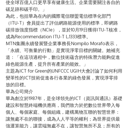
使全球百億人口更早享有健康生活。企業需要關注各自的
碳足跡和碳手印。」
為此，包括華為在內的國際電信聯盟電信標準化部門
（ITU-T）會員提出了評估網路能源使用的標準，即網路
碳排放強度指標（NCIe），並於10月19日獲得ITU-T核准，
成為Recommendation ITU-T L.1333標準。
MTN集團永續發展暨企業事務長Nompilo Morafo表示，
「永續、可衡量的行動」是實現淨零目標的關鍵。她補充
道：「在這項過程中，數位技術蘊含的特殊潛力能夠促進
綠色能源生產，提升所有產業的能效。」
主題為ICT for Green的UNFCCC UGIH大會討論了如何利用
變革性的ICT技術促進各行各業的綠色發展，實現淨零排
放的目標。
華為公司簡介
華為創立於1987年，是全球領先的ICT（資訊與通訊）基礎
建設和智慧終端機供應商，我們致力於把數位世界帶入每
個人、每個家庭、每個組織，建構萬物互聯的智慧世界：
讓無處不在的聯接，成為人人平等的權利；為世界提供最
強運算能力，讓雲端無處不在，讓智慧無所不及；所有的