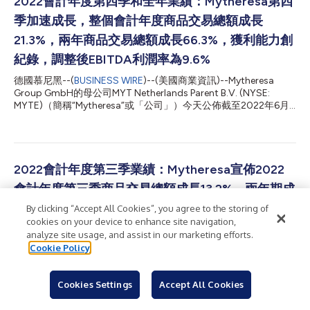
2022會計年度第四季和全年業績：Mytheresa第四
廣泛領域，在品牌組合、客戶和地域集中性方面提出了獨特的主
季加速成長，整個會計年度商品交易總額成長
張，同時對頂級客戶具有共同的策略定位。 從中期來看，
Mytheresa對合併後集團的願景包括： 將YNAP的精品部門併入
21.3%，兩年商品交易總額成長66.3%，獲利能力創
Mytheresa，以打造一個擁有三大店面的集團：MYTHERESA、
紀錄，調整後EBITDA利潤率為9.6%
NET-A-PORTER和MR PORTER，可望： 以獨特的品類、行銷和客
戶接觸點為基礎，為客戶提供更廣泛、更具差異化的精品產品；
德國慕尼黑--(
BUSINESS WIRE
)--(美國商業資訊)--Mytheresa
透過獨特的選品和靈感，讓精品品牌合作夥伴能夠觸及更廣泛和具
Group GmbH的母公司MYT Netherlands Parent B.V. (NYSE:
體的全球精品...
MYTE)（簡稱“Mytheresa”或「公司」）今天公佈截至2022年6月
30日的2022會計年度第四季和全年財務業績。這家多品牌精品數
位平臺的業績強勁，在本季和整個會計年度的營收持續成長，並提
高了獲利能力。Mytheresa認為該公司能夠充分利用精品消費者向
線上的持續轉變、數位精品領域的持續整合，以及全球市場佔有率
的擴張機會。 Mytheresa執行長Michael Kliger表示：「我們在
2022會計年度第三季業績：Mytheresa宣佈2022
2022會計年度和第四季的強勁財務業績，讓我們在數位平臺中的
會計年度第三季商品交易總額成長13.2%，兩年期成
表現名列前茅。我們的業績證明了Mytheresa獨特的定位和商業模
式。在經濟和地緣政治挑戰的背景下，我們展現出強勁的成長和獲
長67%，獲利能力穩定，2022會計年度全年可望表
By clicking “Accept All Cookies”, you agree to the storing of
利能力。我們仍然堅信，高級數位精品業與我們卓越的商業模式結
cookies on your device to enhance site navigation,
現強勁
合，將在未來幾年為我們的投資人帶來優異業績。當然，我們仍會
analyze site usage, and assist in our marketing efforts.
非常敏捷地應對外部發展及其對我們業務的潛在影響。」 Kliger繼
Cookie Policy
德國慕尼黑--(
BUSINESS WIRE
)--(美國商業資訊)--Mytheresa
續說道：「在第四季，我們的GMV成長較第三季加...
Group GmbH的母公司MYT Netherlands Parent B.V. (NYSE:
MYTE)（簡稱“Mytheresa”或「公司」）今天公佈截至2022年3月
Cookies Settings
Accept All Cookies
31日的2022會計年度第三季財務業績。這家多品牌精品數位平臺
在本季再次呈現穩定的收入成長，並保持獲利能力。 Mytheresa執