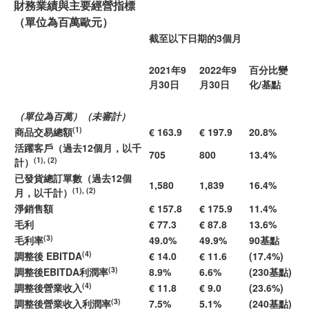
財務業績與主要經營指標
（單位為百萬歐元）
截至以下日期的3個月
2021年9
2022年9
百分比變
月30日
月30日
化/基點
（單位為百萬）（未審計）
(1)
商品交易總額
€ 163.9
€ 197.9
20.8%
活躍客戶（過去12個月，以千
705
800
13.4%
(1), (2)
計）
已發貨總訂單數（過去12個
1,580
1,839
16.4%
(1), (2)
月，以千計）
淨銷售額
€ 157.8
€ 175.9
11.4%
毛利
€ 77.3
€ 87.8
13.6%
(3)
毛利率
49.0%
49.9%
90基點
(4)
調整後 EBITDA
€ 14.0
€ 11.6
(17.4%)
(3)
調整後EBITDA利潤率
8.9%
6.6%
(230基點)
(4)
調整後營業收入
€ 11.8
€ 9.0
(23.6%)
(3)
調整後營業收入利潤率
7.5%
5.1%
(240基點)