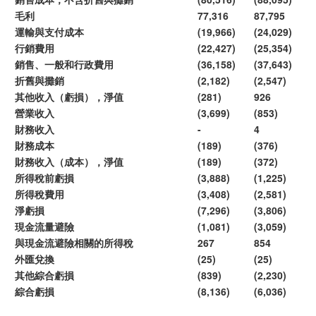
毛利
77,316
87,795
運輸與支付成本
(19,966)
(24,029)
行銷費用
(22,427)
(25,354)
銷售、一般和行政費用
(36,158)
(37,643)
折舊與攤銷
(2,182)
(2,547)
其他收入（虧損），淨值
(281)
926
營業收入
(3,699)
(853)
財務收入
-
4
財務成本
(189)
(376)
財務收入（成本），淨值
(189)
(372)
所得稅前虧損
(3,888)
(1,225)
所得稅費用
(3,408)
(2,581)
淨虧損
(7,296)
(3,806)
現金流量避險
(1,081)
(3,059)
與現金流避險相關的所得稅
267
854
外匯兌換
(25)
(25)
其他綜合虧損
(839)
(2,230)
綜合虧損
(8,136)
(6,036)