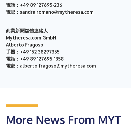
電話：+49 89 127695-236
電郵：
sandra.romano@mytheresa.com
商業新聞媒體連絡人
Mytheresa.com GmbH
Alberto Fragoso
手機：+49 152 38297355
電話：+49 89 127695-1358
電郵：
alberto.fragoso@mytheresa.com
More News From MYT