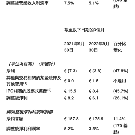
調整後營業收入利潤率
7.5%
5.1%
點)
截至以下日期的3個月
2021年9月
2022年9月
百分比
30日
30日
變化
（單位為百萬）（未審計）
淨利
€ (7.3)
€ (3.8)
(47.8%)
其他與交易相關的某些法律及
€ 0.0
€ 1.5
不適用
(1)
其他費用
(2)
IPO相關的股票式薪酬
€ 15.5
€ 8.4
(45.7%)
調整後淨利
€ 8.2
€ 6.1
(26.1%)
與調整後淨利利潤率調節
淨銷售額
€ 157.8
€ 175.9
11.4%
(170 基
調整後淨利利潤率
5.2%
3.5%
點)