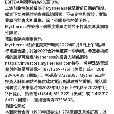
EBITDA利潤率約為9%至10%。
上述前瞻性陳述反映了Mytheresa截至當前日期的預期。
鑑於下文將探討的多種風險因素、不確定性和假設，實際
業績可能會大相逕庭。除了公開發佈的聲明外，
Mytheresa在發佈下個季度業績之前並不打算更新其前瞻
性陳述。
電話會議與網播資訊
Mytheresa將於北美東部時間2022年11月8日上午8點舉
行電話會議，討論2023會計年度第一季業績。希望參與網
播的聽眾可透過Mytheresa的投資人關係網站
https://investors.mytheresa.com
接取。希望透過電話
參與的聽眾可致電+1 (877) 269-7751（美國）或+1 (201)
389-0908（國際）。密碼為13733608。Mytheresa的
投資人關係網站將提供此次電話會議網播的重播。電話重
播將從北美東部時間2022年11月8日上午11點至2022年11月
15日提供，請致電+1 (844) 512-2921（美國）或+1 412 317
6671（國際），重播密碼為13733608。
前瞻性陳述
本新聞稿含有《1933年證券法》27A章節及其修訂案，以