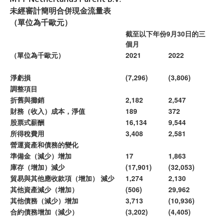
未經審計簡明合併現金流量表
（單位為千歐元）
截至以下年份9月30日的三
個月
（單位為千歐元）
2021
2022
淨虧損
(7,296)
(3,806)
調整項目
折舊與攤銷
2,182
2,547
財務（收入）成本，淨值
189
372
股票式薪酬
16,134
9,544
所得稅費用
3,408
2,581
營運資產和債務的變化
準備金（減少）增加
17
1,863
庫存（增加）減少
(17,901)
(32,053)
貿易與其他應收款項（增加） 減少
1,274
2,130
其他資產減少（增加）
(506)
29,962
其他債務（減少）增加
3,713
(10,936)
合約債務增加（減少）
(3,202)
(4,405)