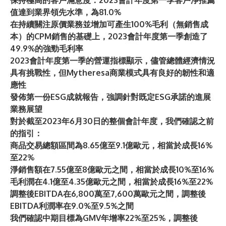
保持極高的客戶滿意度：2023會計年度第一季客戶淨推薦
值達到業界領先水準，為81.0%
在持續關注原價業務並增加可產生100%毛利（無銷售成
本）的CPM銷售的基礎上，2023會計年度第一季創造了
49.9%的強勁毛利率
2023會計年度第一季的營運指標顯示，儘管總體經濟情況
具有挑戰性，但Mytheresa商業模式具有良好的韌性和適
應性
發佈第一份ESG成就報告，強調針對既定ESG承諾的進展
業務展望
對於截至2023年6月30日的整個會計年度，我們確認之前
的指引：
商品交易總額區間為8.65億至9.1億歐元，相當於成長16%
至22%
淨銷售額在7.55億至8億歐元之間，相當於成長10%至16%
毛利潤在4.1億至4.35億歐元之間，相當於成長16%至22%
調整後EBITDA在6,800萬至7,600萬歐元之間，調整後
EBITDA利潤率在9.0%至9.5%之間
我們確認中期目標為GMV年增率22%至25%，調整後