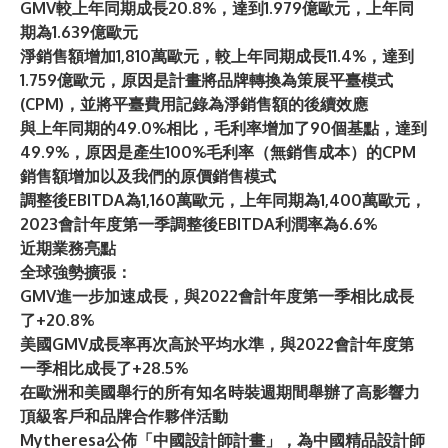
GMV較上年同期成長20.8%，達到1.979億歐元，上年同
期為1.639億歐元
淨銷售額增加1,810萬歐元，較上年同期成長11.4%，達到
1.759億歐元，原因是計畫將品牌轉換為策展平臺模式
(CPM)，並將平臺費用記錄為淨銷售額的後續效應
與上年同期的49.0%相比，毛利率增加了90個基點，達到
49.9%，原因是產生100%毛利率（無銷售成本）的CPM
銷售額增加以及我們的原價銷售模式
調整後EBITDA為1,160萬歐元，上年同期為1,400萬歐元，
2023會計年度第一季調整後EBITDA利潤率為6.6%
近期業務亮點
全球強勢擴張：
GMV進一步加速成長，與2022會計年度第一季相比成長
了+20.8%
美國GMV成長率再次高於平均水準，與2022會計年度第
一季相比成長了+28.5%
在歐洲和美國舉行的所有知名時裝週期間舉辦了高影響力
頂級客戶和品牌合作夥伴活動
Mytheresa公佈「中國設計師計畫」，為中國精品設計師