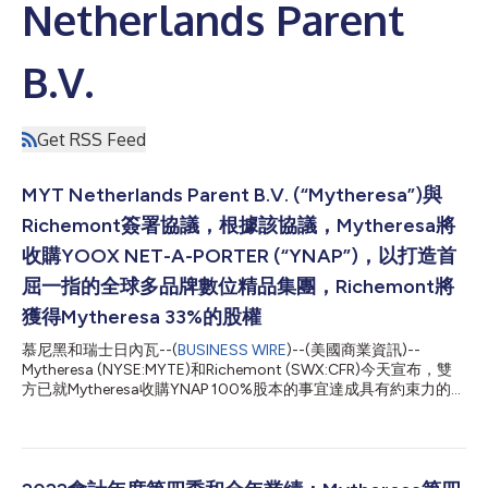
Netherlands Parent
B.V.
Get RSS Feed
MYT Netherlands Parent B.V. (“Mytheresa”)與
Richemont簽署協議，根據該協議，Mytheresa將
收購YOOX NET-A-PORTER (“YNAP”)，以打造首
屈一指的全球多品牌數位精品集團，Richemont將
獲得Mytheresa 33%的股權
慕尼黑和瑞士日內瓦--(
BUSINESS WIRE
)--(美國商業資訊)--
Mytheresa (NYSE:MYTE)和Richemont (SWX:CFR)今天宣布，雙
方已就Mytheresa收購YNAP 100%股本的事宜達成具有約束力的協
議。該交易旨在打造首屈一指的全球性多品牌數位精品集團，為全
球精品愛好者提供經過精心挑選的高度差異化的選品，這些產品均
來自最負盛名的精品品牌。 交易理由 Mytheresa和YNAP憑藉其在
創新、權威編輯意見和選品以及優質客戶服務方面的開創性角色，
在精品產業贏得了良好的聲譽。不同的店面共同涵蓋了精品市場的