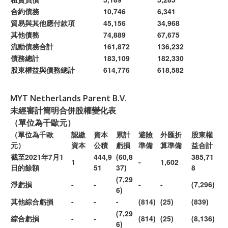
合約債務
10,746
6,341
貿易與其他應付款項
45,156
34,968
其他債務
74,889
67,675
流動債務合計
161,872
136,232
債務總計
183,109
182,330
股東權益與債務總計
614,776
618,582
MYT Netherlands Parent B.V.
未經審計簡明合併股權變化表
（單位為千歐元）
（單位為千歐
認繳
資本
累計
避險
外匯折
股東權
元）
資本
公積
虧損
準備
算準備
益合計
截至2021年7月1
444,9
(60,8
385,71
1
-
1,602
日的餘額
51
37)
8
(7,29
淨虧損
-
-
-
-
(7,296)
6)
其他綜合虧損
-
-
-
(814)
(25)
(839)
(7,29
綜合虧損
-
-
(814)
(25)
(8,136)
6)