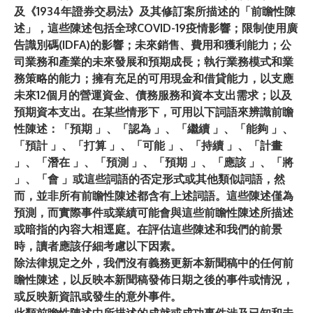
及《1934年證券交易法》及其修訂案所描述的「前瞻性陳
述」，這些陳述包括全球COVID-19疫情影響；限制使用廣
告識別碼(IDFA)的影響；未來銷售、費用和獲利能力；公
司業務和產業的未來發展和預期成長；執行業務模式和業
務策略的能力；擁有充足的可用現金和借貸能力，以支應
未來12個月的營運資金、債務服務和資本支出需求；以及
預期資本支出。在某些情形下，可用以下詞語來辨識前瞻
性陳述：「預期 」、「認為 」、「繼續 」、「能夠 」、
「預計 」、「打算 」、「可能 」、「持續 」、「計畫
」、「潛在 」、「預測 」、「預期 」、「應該 」、「將
」、「會 」或這些詞語的否定形式或其他類似詞語，然
而，並非所有前瞻性陳述都含有上述詞語。這些陳述僅為
預測，而實際事件或業績可能會與這些前瞻性陳述所描述
或暗指的內容大相逕庭。在評估這些陳述和我們的前景
時，讀者應該仔細考慮以下因素。
除法律規定之外，我們沒有義務更新本新聞稿中的任何前
瞻性陳述，以反映本新聞稿發佈日期之後的事件或情況，
或反映新資訊或發生的意外事件。