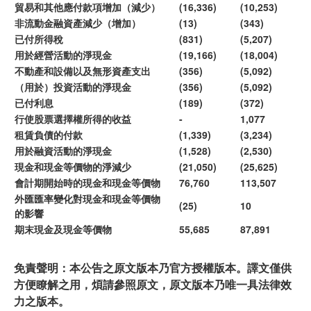
貿易和其他應付款項增加（減少）
(16,336)
(10,253)
非流動金融資產減少（增加）
(13)
(343)
已付所得稅
(831)
(5,207)
用於經營活動的淨現金
(19,166)
(18,004)
不動產和設備以及無形資產支出
(356)
(5,092)
（用於）投資活動的淨現金
(356)
(5,092)
已付利息
(189)
(372)
行使股票選擇權所得的收益
-
1,077
租賃負債的付款
(1,339)
(3,234)
用於融資活動的淨現金
(1,528)
(2,530)
現金和現金等價物的淨減少
(21,050)
(25,625)
會計期開始時的現金和現金等價物
76,760
113,507
外匯匯率變化對現金和現金等價物
(25)
10
的影響
期末現金及現金等價物
55,685
87,891
免責聲明：本公告之原文版本乃官方授權版本。譯文僅供
方便瞭解之用，煩請參照原文，原文版本乃唯一具法律效
力之版本。