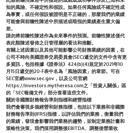
此類前瞻性陳述中所描述的成就或成功事件涉及已知和未
知的風險、不確定性和假設。如果任何風險或不確定性成
為事實，或任何假設被證明是不正確的，那麼我們的業績
可能會與前瞻性陳述中所描述或暗指的業績產生重大偏
差。
請勿將前瞻性陳述作為未來事件的預測。前瞻性陳述僅代
表此類陳述發佈之日管理層的看法和推斷。
有關上述因素以及其他可能影響公司財務業績的因素，在
公司不時向美國證券交易委員會(SEC)遞交的文件中含有更
多資訊，包括根據《證券法》424(b)(4)規定於2021年10
月15日遞交的20-F表中名為「風險因素」的章節。可在
SEC官網
www.sec.gov
，以及公司官網
https://investors.mytheresa.com
之「投資人關係」區
的「SEC報備文件」部分查看這些文件。
關於非國際財務報告準則指標和經營指標
我們會審視多個經營和財務指標，包括以下業務和非國際
財務報告準則(IFRS)指標，以評估我們的業務，衡量我們
的業績，發現會影響我們業務的趨勢，並制定業務計畫和
策略性決策。我們採用調整後EBITDA、調整後營業收