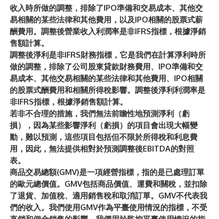
收入時所做的調整，排除了IPO準備和交易成本、其他交
易相關的某些法律和其他費用，以及IPO相關的股票式薪
酬費用。調整後營業收入利潤率是非IFRS指標，根據淨銷
售額計算。
調整後淨利
是非IFRS財務指標，它是我們在計算淨利時所
做的調整，排除了公司股東貸款財務費用、IPO準備和交
易成本、其他交易相關的某些法律和其他費用、IPO相關
的股票式酬費用和相關所得稅影響。調整後淨利利潤率是
非IFRS指標，根據淨銷售額計算。
若非不合理的措施，我們無法前瞻性地預測淨利（虧
損），因為某些影響淨利（虧損）的項目會出現大幅變
動，難以預測，這些項目包括但不限於所得稅和利息費
用，因此，無法提供相對於預測調整後EBITDA的對照
表。
商品交易總額(GMV)是一項經營指標，指的是已處理訂單
的歐元總價值。GMV包括商品價值、運費和關稅，並扣除
了退貨、加值稅、適用銷售稅和取消訂單。GMV不代表我
們的收入。我們使用GMV作為平臺使用情況的指標，不受