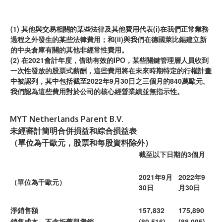
(1) 其他與交易相關的某些法律及其他費用代表(i)在我們正常業務
過程之外發生的某些法律費用；和(ii)與我們在德國萊比錫建立新
的中央倉庫有關的其他非經常性費用。
(2) 在2021會計年度，借助有效的IPO，某些關鍵管理層人員收到
一次性發放的股票式薪酬，這些費用將在未來時期特定的行權計畫
中被認列，其中包括截至2022年9月30日之三個月的840萬歐元。
我們認為這些費用對於公司的核心經營業績並無指示性。
MYT Netherlands Parent B.V.
未經審計簡明合併損益和綜合損益表
（單位為千歐元，股票和每股資料除外）
截至以下日期的3個月
2021年9月
2022年9
（單位為千歐元）
30日
月30日
淨銷售額
157,832
175,890
銷售成本，不含折舊與攤銷
(80,516)
(88,095)