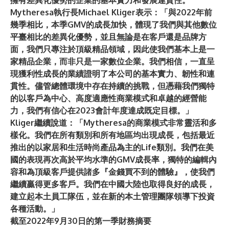
擁有差異化優勢的企業的基本實力和發展連貫性。
Mytheresa執行長Michael Kliger表示：「與2022年前
幾季相比，本季GMV的成長加快，體現了我們與其他數位
平臺相比的差異化優勢，並且無論是在客戶還是品牌方
面，我們只專注於頂級精品領域，因此使我們基本上是一
家精品企業，而非只是一家數位企業。我們相信，一直呈
現獲利性成長的業績證明了本公司的基本實力、韌性和連
貫性。儘管總體環境中存在持續的挑戰，但憑藉我們獨特
的以客戶為中心、高度適應性商業模式和卓越的經營能
力，我們有信心在2023會計年度達成既定目標。」
Kliger繼續說道：「Mytheresa的商業模式非常靈活和多
樣化。我們在所有類別和所有地區均出現成長，包括最近
推出的以家居和生活時尚產品為主的Life類別。我們在美
國的表現再次高於平均水準的GMV成長率，獨特的編輯內
容和為頂級客戶提供諸多『金錢買不到的體驗』，使我們
繼續贏得更多客戶。我們在中國大陸也取得良好的成長，
建立起本土員工隊伍，並在新的本土管理團隊領導下投資
各種活動。」
截至2022年9月30日的第一季財務摘要