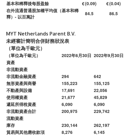
基本和稀釋後每股盈餘
€
(0.09)
€
(0.04)
在外流通普通股加權平均值（基本和稀
84.5
86.5
釋）- 以百萬計
MYT Netherlands Parent B.V.
未經審計簡明合併財務狀況表
（單位為千歐元）
（單位為千歐元）
2022年6月30日
2022年9月30日
資產
非流動資產
非流動金融資產
294
642
無形資產與商譽
155,223
155,125
不動產與設備
17,691
22,056
使用權資產
21,677
45,829
遞延所得稅資產
6,090
6,090
非流動資產合計
200,975
229,742
流動資產
庫存
230,144
262,197
貿易與其他應收款項
8,276
6,145