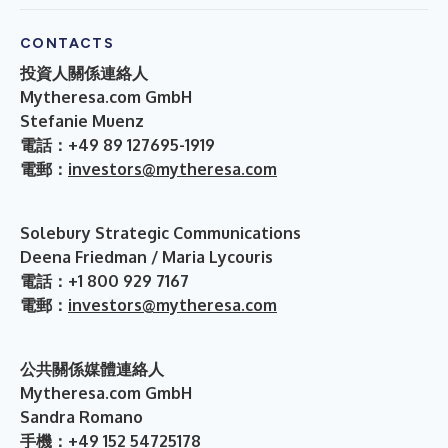
CONTACTS
投資人關係連絡人
Mytheresa.com GmbH
Stefanie Muenz
電話：+49 89 127695-1919
電郵：
investors@mytheresa.com
Solebury Strategic Communications
Deena Friedman / Maria Lycouris
電話：+1 800 929 7167
電郵：
investors@mytheresa.com
公共關係媒體連絡人
Mytheresa.com GmbH
Sandra Romano
手機：+49 152 54725178