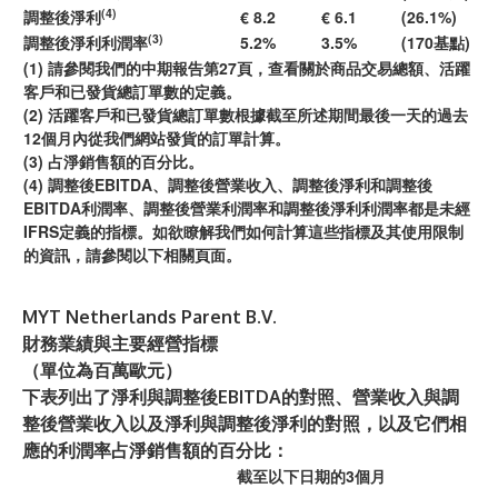
(4)
調整後淨利
€ 8.2
€ 6.1
(26.1%)
(3)
調整後淨利利潤率
5.2%
3.5%
(170基點)
(1) 請參閱我們的中期報告第27頁，查看關於商品交易總額、活躍
客戶和已發貨總訂單數的定義。
(2) 活躍客戶和已發貨總訂單數根據截至所述期間最後一天的過去
12個月內從我們網站發貨的訂單計算。
(3) 占淨銷售額的百分比。
(4) 調整後EBITDA、調整後營業收入、調整後淨利和調整後
EBITDA利潤率、調整後營業利潤率和調整後淨利利潤率都是未經
IFRS定義的指標。如欲瞭解我們如何計算這些指標及其使用限制
的資訊，請參閱以下相關頁面。
MYT Netherlands Parent B.V.
財務業績與主要經營指標
（單位為百萬歐元）
下表列出了淨利與調整後EBITDA的對照、營業收入與調
整後營業收入以及淨利與調整後淨利的對照，以及它們相
應的利潤率占淨銷售額的百分比：
截至以下日期的3個月