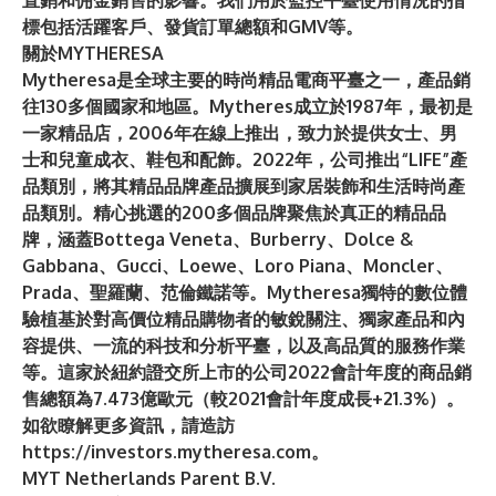
直銷和佣金銷售的影響。我們用於監控平臺使用情況的指
標包括活躍客戶、發貨訂單總額和GMV等。
關於MYTHERESA
Mytheresa是全球主要的時尚精品電商平臺之一，產品銷
往130多個國家和地區。Mytheres成立於1987年，最初是
一家精品店，2006年在線上推出，致力於提供女士、男
士和兒童成衣、鞋包和配飾。2022年，公司推出“LIFE”產
品類別，將其精品品牌產品擴展到家居裝飾和生活時尚產
品類別。精心挑選的200多個品牌聚焦於真正的精品品
牌，涵蓋Bottega Veneta、Burberry、Dolce &
Gabbana、Gucci、Loewe、Loro Piana、Moncler、
Prada、聖羅蘭、范倫鐵諾等。Mytheresa獨特的數位體
驗植基於對高價位精品購物者的敏銳關注、獨家產品和內
容提供、一流的科技和分析平臺，以及高品質的服務作業
等。這家於紐約證交所上市的公司2022會計年度的商品銷
售總額為7.473億歐元（較2021會計年度成長+21.3%）。
如欲瞭解更多資訊，請造訪
https://investors.mytheresa.com
。
MYT Netherlands Parent B.V.