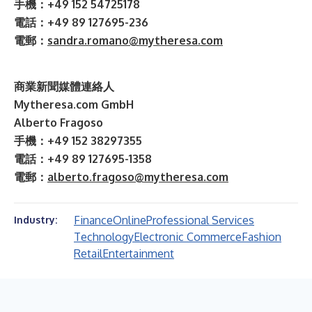
手機：+49 152 54725178
電話：+49 89 127695-236
電郵：
sandra.romano@mytheresa.com
商業新聞媒體連絡人
Mytheresa.com GmbH
Alberto Fragoso
手機：+49 152 38297355
電話：+49 89 127695-1358
電郵：
alberto.fragoso@mytheresa.com
Finance
Online
Professional Services
Industry:
Technology
Electronic Commerce
Fashion
Retail
Entertainment