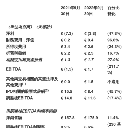
2021年9月
2022年9月
百分比
30日
30日
變化
（單位為百萬）（未審計）
淨利
€ (7.3)
€ (3.8)
(47.8%)
財務費用，淨值
€ 0.2
€ 0.4
96.8%
所得稅費用
€ 3.4
€ 2.6
(24.3%)
折舊與攤銷
€ 2.2
€ 2.5
16.7%
相關使用權資產折舊
€ 1.3
€ 1.7
27.9%
(211.7
EBITDA
€ (1.5)
€ 1.7
%)
其他與交易相關的某些法律及
€ 0.0
€ 1.5
不適用
(1)
其他費用
(2)
IPO相關的股票式薪酬
€ 15.5
€ 8.4
(45.7%)
調整後EBITDA
€ 14.0
€ 11.6
(17.4%)
與調整後EBITDA利潤率調節
淨銷售額
€ 157.8
€ 175.9
11.4%
(230 基
調整後EBITDA利潤率
8.9%
6.6%