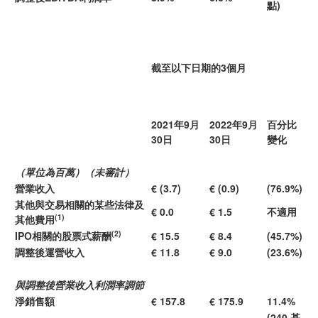
點)
截至以下日期的3個月
2021年9月
2022年9月
百分比
30日
30日
變化
（單位為百萬）（未審計）
營業收入
€ (3.7)
€ (0.9)
(76.9%)
其他與交易相關的某些法律及
€ 0.0
€ 1.5
不適用
(1)
其他費用
(2)
IPO相關的股票式薪酬
€ 15.5
€ 8.4
(45.7%)
調整後運營收入
€ 11.8
€ 9.0
(23.6%)
與調整後營業收入利潤率調節
淨銷售額
€ 157.8
€ 175.9
11.4%
(240 基