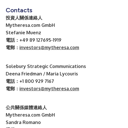
Contacts
投資人關係連絡人
Mytheresa.com GmbH
Stefanie Muenz
電話：+49 89 127695-1919
電郵：
investors@mytheresa.com
Solebury Strategic Communications
Deena Friedman / Maria Lycouris
電話：+1 800 929 7167
電郵：
investors@mytheresa.com
公共關係媒體連絡人
Mytheresa.com GmbH
Sandra Romano