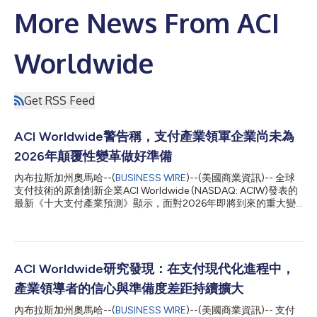
More News From ACI
Worldwide
Get RSS Feed
ACI Worldwide警告稱，支付產業領軍企業尚未為
2026年顛覆性變革做好準備
內布拉斯加州奧馬哈--(
BUSINESS WIRE
)--(美國商業資訊)-- 全球
支付技術的原創創新企業ACI Worldwide (NASDAQ: ACIW)發表的
最新《十大支付產業預測》顯示，面對2026年即將到來的重大變
革，全球多數支付產業領軍企業尚未制定清晰的因應路線圖。隨著
AI驅動的智慧技術、下一代身分驗證方案和全新監管架構的落地，
再加上市場對即時、內建式、安全支付的需求激增，支付產業正邁
入結構性顛覆的新時代。然而，ACI近期發表的報告《轉型中的支
付產業：變革時代的領導力》指出，僅有36%的支付產業高階主管
ACI Worldwide研究發現：在支付現代化進程中，
制定了明確的長期現代化路線圖，眾多企業尚未形成清晰的轉型策
產業領導者的信心與準備度差距持續擴大
略願景。 ACI Worldwide策略與成長長Philip Bruno表示：「2026
年，支付產業的變革將不再是漸進式調整，而是結構性的顛覆。即
內布拉斯加州奧馬哈--(
BUSINESS WIRE
)--(美國商業資訊)-- 支付