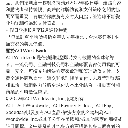
品。我們預期這一趨勢將持續到2022年假日季，建議商家
和購物者保持警惕。商戶的詐騙防範和支付策略之間的協
調至關重要，有助於保護所有支付入口點，並適應不斷變
化的詐騙行為和支付管道。」
* 假日季指10月至12月這段時間。
**每筆訂單平均價格指今年與去年相比，全球零售客戶同
類交易的美元價值。
關於ACI Worldwide
ACI Worldwide
是任務關鍵型
即時支付軟體
的全球領導
者。一流公司、金融科技公司和金融顛覆者都使用我們可
靠、安全、可擴充的解決方案來處理和管理
數位支付
、支
援
全通路商務支付
、遞交和處理
帳單支付
，以及管理
詐騙
和風險
。我們致力於將全球化與本土化結合，推動支付和
商業的
即時數位轉型
。
©2022年ACI Worldwide, Inc.版權所有
ACI、ACI Worldwide、ACI Payments, Inc.、ACI Pay、
Speedpay以及所有ACI產品/解決方案的名稱均為ACI
Worldwide, Inc.或其子公司在美國和/或其他國家的商標或
註冊商標。文中提及的其他各方的商標是其各自所有者的