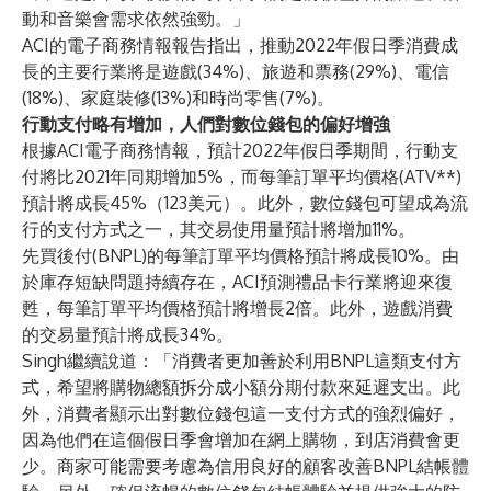
動和音樂會需求依然強勁。」
ACI的電子商務情報報告指出，推動2022年假日季消費成
長的主要行業將是遊戲(34%)、旅遊和票務(29%)、電信
(18%)、家庭裝修(13%)和時尚零售(7%)。
行動支付略有增加，人們對數位錢包的偏好增強
根據ACI電子商務情報，預計2022年假日季期間，行動支
付將比2021年同期增加5%，而每筆訂單平均價格(ATV**)
預計將成長45%（123美元）。此外，數位錢包可望成為流
行的支付方式之一，其交易使用量預計將增加11%。
先買後付(BNPL)的每筆訂單平均價格預計將成長10%。由
於庫存短缺問題持續存在，ACI預測禮品卡行業將迎來復
甦，每筆訂單平均價格預計將增長2倍。此外，遊戲消費
的交易量預計將成長34%。
Singh繼續說道：「消費者更加善於利用BNPL這類支付方
式，希望將購物總額拆分成小額分期付款來延遲支出。此
外，消費者顯示出對數位錢包這一支付方式的強烈偏好，
因為他們在這個假日季會增加在網上購物，到店消費會更
少。商家可能需要考慮為信用良好的顧客改善BNPL結帳體