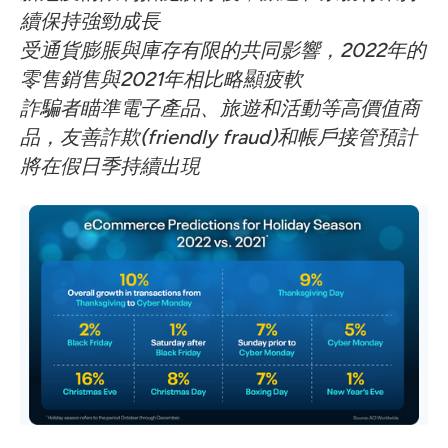
續保持強勁成長
受通貨膨脹與庫存有限的共同影響，
2022
年的
零售銷售與
2021
年相比略顯疲軟
詐騙者瞄準電子產品、旅遊和活動等高價值商
品，友善詐欺
(friendly fraud)
和帳戶接管預計
將在假日季持續
出現