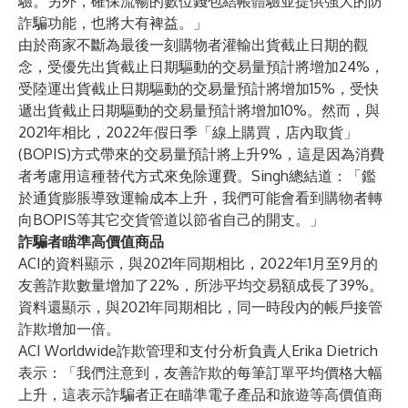
驗。另外，確保流暢的數位錢包結帳體驗並提供強大的防
詐騙功能，也將大有裨益。」
由於商家不斷為最後一刻購物者灌輸出貨截止日期的觀
念，受優先出貨截止日期驅動的交易量預計將增加24%，
受陸運出貨截止日期驅動的交易量預計將增加15%，受快
遞出貨截止日期驅動的交易量預計將增加10%。然而，與
2021年相比，2022年假日季「線上購買，店內取貨」
(BOPIS)方式帶來的交易量預計將上升9%，這是因為消費
者考慮用這種替代方式來免除運費。Singh總結道：「鑑
於通貨膨脹導致運輸成本上升，我們可能會看到購物者轉
向BOPIS等其它交貨管道以節省自己的開支。」
詐騙者瞄準高價值商品
ACI的資料顯示，與2021年同期相比，2022年1月至9月的
友善詐欺數量增加了22%，所涉平均交易額成長了39%。
資料還顯示，與2021年同期相比，同一時段內的帳戶接管
詐欺增加一倍。
ACI Worldwide詐欺管理和支付分析負責人Erika Dietrich
表示：「我們注意到，友善詐欺的每筆訂單平均價格大幅
上升，這表示詐騙者正在瞄準電子產品和旅遊等高價值商