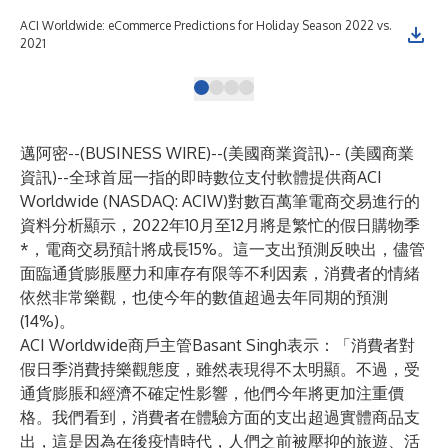
ACI Worldwide: eCommerce Predictions for Holiday Season 2022 vs.
ACI
2021
Hol
邁阿密--(
BUSINESS WIRE
)--
(美國商業資訊)-- (美國商業
資訊)--全球首屈一指的即時數位支付軟體提供商
ACI
Worldwide
(NASDAQ: ACIW)對數百萬筆電商交易進行的
資料分析顯示，2022年10月至12月將是繁忙的假日購物季
*，電商交易預計將成長15%。這一支出預測反映出，儘管
面臨通貨膨脹壓力和庫存有限等不利因素，消費者的情緒
依然非常樂觀，也使今年的數值超過
去年同期的預測
(14%)。
ACI Worldwide商戶主管Basant Singh表示：「消費者對
假日季消費持樂觀態度，雖然表現得不太明顯。不過，受
通貨膨脹和經濟不確定性影響，他們今年將更加注重價
格。我們看到，消費者在體驗方面的支出超過實體商品支
出，這是因為在後疫情時代，人們之前被壓抑的旅遊、活