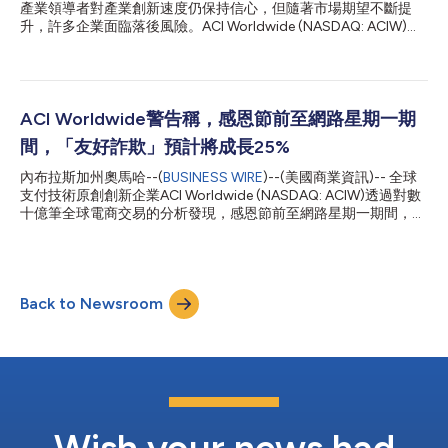
時支付現已成為產業基準，數位資產正進入受監管的生態系統，AI
產業領導者對產業創新速度仍保持信心，但隨著市場期望不斷提
則在重塑價值鏈的每一個環節。我們的研究發出明確警示：銀行必
升，許多企業面臨落後風險。ACI Worldwide (NASDAQ: ACIW)與
須有目標地推進現代化轉型，實施智慧協調，並大規模建構用戶信
Globant共同展開的最新全球研究顯示，信心與實際準備度之間的
任，否則就可能面臨落於人後的風險。」 1. 銀行業洗牌：購併重整
差距正不斷擴大，這一差距或將決定2026年及未來的產業領導地
將區分領先者與落後者 2026年，...
位格局。 這份標題為《轉型中的支付：變革時代的領導力》的報
告以對北美、歐洲、拉丁美洲、中東和非洲以及亞太地區500位產
業領導者的調查為基礎。結果顯示，儘管69%的高階主管認為所在
ACI Worldwide警告稱，感恩節前至網路星期一期
企業是支付領域的領導者，但僅有不到半數(44%)表示支付創新是
間，「友好詐欺」預計將成長25%
C級主管群的優先事項。 這種脫節源於多重障礙，而這些障礙在未
來一年的隱性成本將日益彰顯。超過半數(55%)的高階主管承認尚
內布拉斯加州奧馬哈--(
BUSINESS WIRE
)--(美國商業資訊)-- 全球
未充分利用現有技術，44%將遺留平台列為創新的最大障礙。內
支付技術原創創新企業ACI Worldwide (NASDAQ: ACIW)透過對數
部阻力進一步加劇了挑戰，53%的受訪者指出文化障礙是拖累轉型
十億筆全球電商交易的分析發現，感恩節前至網路星期一期間，
速度的關鍵因素。 由此形成的「現代化差距」導致雄心與執行脫
「友好詐欺」(friendly fraud)預計將成長25%。 「友好詐欺」或
節。隨著技術和法規要求不斷升級，企業可能面臨落後風險。到
「退貨詐欺」是指合法客戶在購買後對交易提出爭議的行為。此類
2026年，安全、即時、順暢的交易將成為產業基準，而客戶和消...
爭議常被誤認為是真正的詐欺，已成為業界日益嚴峻的挑戰。根據
近期的一份產業報告顯示，僅2024年一年，這類詐欺就給零售商
Back to Newsroom
造成了1030億美元的損失。 今年假日季，「友好詐欺」相關商品
的平均交易金額預計將達到291美元，較去年同期高出52美元，較
去年同期成長21%。 ACI Worldwide支付智慧分析與最佳化副總裁
Erika Dietrich表示：「這些資料令人震驚，也反映出消費者的行為
愈發大膽。過去幾年，歸功於無摩擦電商的發展，再加上社群媒體
的推波助瀾，退款濫用和友好詐欺現象激增。各類平台傳播所謂的
『退款技巧』，讓這種濫用行為看似合情合理，而商家卻要承擔營
運和財務上的雙重負擔。即時退款、免費退貨政策以及全通路營運
的複雜性，都為投機性...