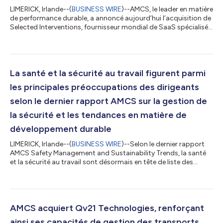
LIMERICK, Irlande--(
BUSINESS WIRE
)--AMCS, le leader en matière
de performance durable, a annoncé aujourd’hui l’acquisition de
Selected Interventions, fournisseur mondial de SaaS spécialisé
dans les solutions de gestion des ressources municipales. Cette
acquisition renforce l’accent mis par AMCS sur la durabilité des
performances en améliorant sa capacité à optimiser les
opérations, à améliorer la prestation de services et à accélérer la
transition vers une économie circulaire pour les municipal...
La santé et la sécurité au travail figurent parmi
les principales préoccupations des dirigeants
selon le dernier rapport AMCS sur la gestion de
la sécurité et les tendances en matière de
développement durable
LIMERICK, Irlande--(
BUSINESS WIRE
)--Selon le dernier rapport
AMCS Safety Management and Sustainability Trends, la santé
et la sécurité au travail sont désormais en tête de liste des
risques encourus par les entreprises, les dirigeants étant de plus
en plus préoccupés par l'impact mental et physique de leurs
activités sur les employés et les communautés. Publié pour la
première fois en 2019 par Quentic (qui fait désormais partie
d'AMCS), le rapport présente des analyses approfondies
AMCS acquiert Qv21 Technologies, renforçant
d'experts du...
ainsi ses capacités de gestion des transports