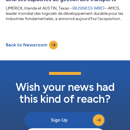
LIMERICK, Irlande et AUSTIN, Texas--(
BUSINESS WIRE
)--AMCS,
leader mondial des logiciels de développement durable pour les
industries fondamentales, a annoncé aujourd’hui l’acquisition
de Qv21 Technologies, un fournisseur de premier plan de
solutions SaaS de gestion de flotte et de logistique pour le
transport de marchandises en vrac sur de courtes distances,
pour un montant non divulgué. Fondée en 2009 à Austin, au
Back to Newsroom
Texas, Qv21 Technologies permet aux entreprises de transport
de marchandises en...
Wish your news had
this kind of reach?
Sign Up