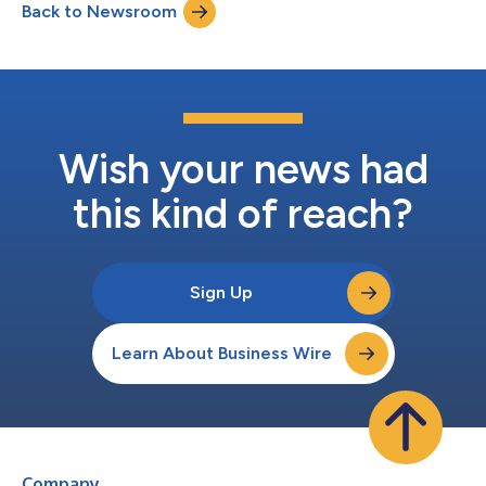
Back to Newsroom
apparatuur aanzienlijk uitbreiden, waardoor fabrikanten en
exploitanten van appa...
Wish your news had
this kind of reach?
Sign Up
Learn About Business Wire
Company