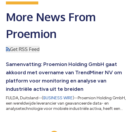
More News From
Proemion
Get RSS Feed
Samenvatting: Proemion Holding GmbH gaat
akkoord met overname van TrendMiner NV om
platform voor monitoring en analyse van
industriële activa uit te breiden
FULDA, Duitsland--(
BUSINESS WIRE
)--Proemion Holding GmbH,
een wereldwijde leverancier van geavanceerde data- en
analysetechnologie voor mobiele industriële activa, heeft een
overeenkomst aangekondigd om TrendMiner NV, een industrieel
analysebedrijf, over te nemen van Software AG. De spin-out en
overname van TrendMiner, gevestigd in België, zal de bestaande
analysemogelijkheden van Proemion voor kritieke industriële