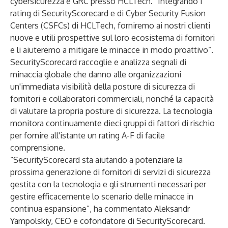
cybersicurezza e GRC presso HCLTech. “Integrando i
rating di SecurityScorecard e di Cyber Security Fusion
Centers (CSFCs) di HCLTech, forniremo ai nostri clienti
nuove e utili prospettive sul loro ecosistema di fornitori
e li aiuteremo a mitigare le minacce in modo proattivo”.
SecurityScorecard raccoglie e analizza segnali di
minaccia globale che danno alle organizzazioni
un'immediata visibilità della posture di sicurezza di
fornitori e collaboratori commerciali, nonché la capacità
di valutare la propria posture di sicurezza. La tecnologia
monitora continuamente dieci gruppi di fattori di rischio
per fornire all'istante un rating A-F di facile
comprensione.
“SecurityScorecard sta aiutando a potenziare la
prossima generazione di fornitori di servizi di sicurezza
gestita con la tecnologia e gli strumenti necessari per
gestire efficacemente lo scenario delle minacce in
continua espansione”, ha commentato Aleksandr
Yampolskiy, CEO e cofondatore di SecurityScorecard.