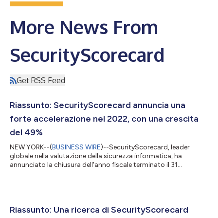
More News From
SecurityScorecard
Get RSS Feed
Riassunto: SecurityScorecard annuncia una
forte accelerazione nel 2022, con una crescita
del 49%
NEW YORK--(
BUSINESS WIRE
)--SecurityScorecard, leader
globale nella valutazione della sicurezza informatica, ha
annunciato la chiusura dell'anno fiscale terminato il 31
dicembre 2022 all'insegna di un'importante spinta propulsiva,
con una crescita annua del 49%. SecurityScorecard ora
fornisce soluzioni e servizi per la valutazioni della sicurezza, la
risposta agli incidenti e la resilienza al 73% delle aziende Fortune
100, con oltre 12 milioni di organizzazioni valutate a ciclo
Riassunto: Una ricerca di SecurityScorecard
continuo. A livel...