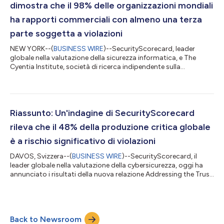
dimostra che il 98% delle organizzazioni mondiali
ha rapporti commerciali con almeno una terza
parte soggetta a violazioni
NEW YORK--(
BUSINESS WIRE
)--SecurityScorecard, leader
globale nella valutazione della sicurezza informatica, e The
Cyentia Institute, società di ricerca indipendente sulla
cybersicurezza, oggi hanno pubblicato una ricerca in cui si
rileva che il 98% delle organizzazioni ha rapporti commerciali
con almeno una terza parte soggetta a una violazione nel corso
degli ultimi due anni. Lo studio, Close Encounters of the Third
(and Fourth) Party Kind (Incontri ravvicinati del tipo con terze -
Riassunto: Un'indagine di SecurityScorecard
e quarte -...
rileva che il 48% della produzione critica globale
è a rischio significativo di violazioni
DAVOS, Svizzera--(
BUSINESS WIRE
)--SecurityScorecard, il
leader globale nella valutazione della cybersicurezza, oggi ha
annunciato i risultati della nuova relazione Addressing the Trust
Deficit In Critical Infrastructure (Rispondere alla mancanza di
fiducia nelle infrastrutture critiche), in cui si evidenzia che il 48%
delle organizzazioni manifatturiere ottiene una valutazione "C",
"D" o "F" sulla piattaforma per la valutazione della sicurezza di
Back to Newsroom
SecurityScorecard. Pubblicato in concomitanza co...