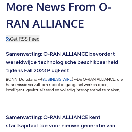
More News From O-
RAN ALLIANCE
Get RSS Feed
Samenvatting: O-RAN ALLIANCE bevordert
wereldwijde technologische beschikbaarheid
tijdens Fall 2023 PlugFest
BONN, Duitsland--(
BUSINESS WIRE
)--De O-RAN ALLIANCE, die
haar missie vervult om radiotoegangsnetwerken open,
intelligent, gevirtualiseerd en volledig interoperabel te maken,
heeft vandaag aangekondigd dat het met succes de O-RAN
ALLIANCE Global PlugFest herfst 2023 heeft voltooid. O-RAN
Global PlugFests zijn periodieke evenementen die worden
georganiseerd en mede gesponsord door O-RAN ALLIANCE om
een efficiënte voortgang van het O-RAN-ecosysteem mogelijk
Samenvatting: O-RAN ALLIANCE kent
te maken door middel van goed georganise...
startkapitaal toe voor nieuwe generatie van