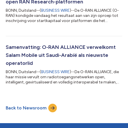
open RAN Research-platformen
BONN, Duitsland--(
BUSINESS WIRE
)--De O-RAN ALLIANCE (O-
RAN) kondigde vandaag het resultaat aan van zijn oproep tot
inschrijving voor startkapitaal voor platformen die het
onderzoek en de ontwikkeling van de volgende generatie van
open Radio Access Network (RAN)-infrastructuur
ondersteunen. Deze bekendmaking is officieel geldend in de
originele brontaal. Vertalingen zijn slechts als leeshulp bedoeld
en moeten worden vergeleken met de tekst in de brontaal, die
Samenvatting: O-RAN ALLIANCE verwelkomt
als enige rechtsgeldig is....
Salam Mobile uit Saudi-Arabië als nieuwste
operatorlid
BONN, Duitsland--(
BUSINESS WIRE
)--De O-RAN ALLIANCE, die
haar missie vervult om radiotoegangsnetwerken open,
intelligent, gevirtualiseerd en volledig interoperabel te maken,
heeft vandaag aangekondigd dat Salam Mobile is toegetreden
als haar 33e operatorlid, wat de wereldwijde gemeenschap van
mobiele netwerkoperators die zich inzetten voor de inzet van O-
RAN verder uitbreidt. Salam Mobile heeft onlangs plannen
Back to Newsroom
aangekondigd om samen te werken met het Open RAN-
ecosysteem binnen de Open RAN-netwer...