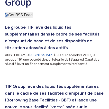
Group
Get RSS Feed
Le groupe TIP lève des liquidités
supplémentaires dans le cadre de ses facilités
d’emprunt de base et de ses dispositifs de
titrisation adossés à des actifs
AMSTERDAM--(
BUSINESS WIRE
)--Le 18 décembre 2023, le
groupe TIP, une société de portefeuille de I Squared Capital, a
réussi à lever un financement supplémentaire visant à
développer davantage et à renforcer l’entreprise, mais aussi à
appuyer la mise en œuvre de sa planification stratégique. Les
arrangements de financement de l’emprunt de base existants
(composés de dette renouvelable et à terme) (BBF, borrowing
base financing) ont été augmentés de 425 millions d’euros,
TIP Group lève des liquidités supplémentaires
totalisant 2 298 250 000 €...
dans le cadre de ses facilités d'emprunt de base
(Borrowing Base Facilities - BBF) et lance une
nouvelle sous-facilité "verte" axée sur le