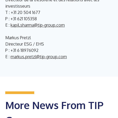
investisseurs
T : +31 20 504 1677
P : +31 621 105358
E :
kapil.sharma@tip-group.com
Markus Pretzl
Directeur ESG / EHS
P : +31 6 18976092
E :
markus.pretzl@tip-group.com
More News From TIP