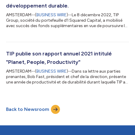
développement durable.
AMSTERDAM--(
BUSINESS WIRE
)--Le 8 décembre 2022, TIP
Group, société du portefeuille d'I Squared Capital, a mobilisé
avec succès des fonds supplémentaires en vue de poursuivre la
croissance et le renforcement de l'entreprise et de matérialiser
sa planification stratégique. Les accords de financement de la
base d'emprunt existante (composée de dettes renouvelables
et à terme) (BBF) ont été relevés de 1 197 millions d'euros à 1 391
millions d'euros. Le prix, la durée et la structure de la base
TIP publie son rapport annuel 2021 intitulé
deme...
"Planet, People, Productivity"
AMSTERDAM--(
BUSINESS WIRE
)--Dans sa lettre aux parties
prenantes, Bob Fast, président et chef de la direction, présente
une année de productivité et de durabilité durant laquelle TIP a
réussi à tirer parti de son échelle pour améliorer son BAIIA et son
bénéfice d'exploitation, et a lancé sa plateforme ESG: "Malgré
l'incertitude économique, nous avons connu une année
excellente, réalisant même un record des unités louées (105
Back to Newsroom
000 unités) grâce à une solide demande du marché. Le chiffre
d'affaire...