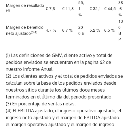
55,
38
Margen de resultado
€ 7,6
€ 11,8
1
€ 32,1
€ 44,5
,6
(4)
%
%
13
Margen de beneficio
20
0
4,7 %
6,7 %
5,2 %
6,5 %
(3,4)
neto ajustado
0 B
B
P
(1) Las definiciones de GMV, cliente activo y total de
pedidos enviados se encuentran en la página 62 de
nuestro Informe Anual.
(2) Los clientes activos y el total de pedidos enviados se
calculan sobre la base de los pedidos enviados desde
nuestros sitios durante los últimos doce meses
terminados en el último día del período presentado.
(3) En porcentaje de ventas netas.
(4) El EBITDA ajustado, el ingreso operativo ajustado, el
ingreso neto ajustado y el margen de EBITDA ajustado.
el margen operativo ajustado y el margen de ingreso