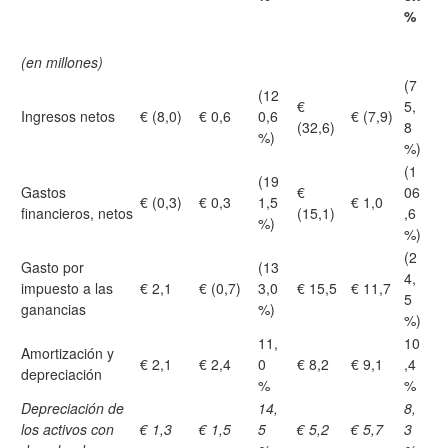
%
(en millones)
(7
(12
€
5,
Ingresos netos
€ (8,0)
€ 0,6
0,6
€ (7,9)
(32,6)
8
%)
%)
(1
(19
Gastos
€
06
€ (0,3)
€ 0,3
1,5
€ 1,0
financieros, netos
(15,1)
,6
%)
%)
(2
Gasto por
(13
4,
impuesto a las
€ 2,1
€ (0,7)
3,0
€ 15,5
€ 11,7
5
ganancias
%)
%)
11,
10
Amortización y
€ 2,1
€ 2,4
0
€ 8,2
€ 9,1
,4
depreciación
%
%
Depreciación de
14,
8,
los activos con
€ 1,3
€ 1,5
5
€ 5,2
€ 5,7
3