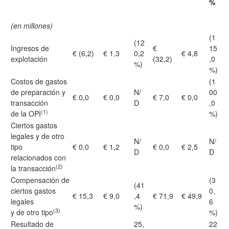
%
(en millones)
(1
(12
Ingresos de
€
15
€ (6,2)
€ 1,3
0,2
€ 4,8
explotación
(32,2)
,0
%)
%)
Costos de gastos
(1
de preparación y
N/
00
€ 0,0
€ 0,0
€ 7,0
€ 0,0
transacción
D
,0
(1)
de la OPI
%)
Ciertos gastos
legales y de otro
N/
N/
tipo
€ 0,0
€ 1,2
€ 0,0
€ 2,5
D
D
relacionados con
(2)
la transacción
Compensación de
(3
(41
ciertos gastos
0,
€ 15,3
€ 9,0
,4
€ 71,9
€ 49,9
legales
6
%)
(3)
y de otro tipo
%)
Resultado de
25,
22