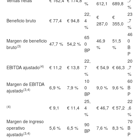
Ventas netas
€ 162,4
€ 174,8
,7
%
612,1
689,8
%
22,
23
€
€
Beneficio bruto
€ 77,4
€ 94,8
4
,7
287,0
355,0
%
%
46
65
Margen de beneficio
46,9
51,5
0
47,7 %
54,2 %
0
(3)
bruto
%
%
B
BP
P
22,
20
(4)
EBITDA ajustado
€ 11,2
€ 13,8
7
€ 54,9
€ 66,3
,7
%
%
10
60
Margen de EBITDA
6,9 %
7,9 %
0
9,0 %
9,6 %
B
(3,4)
ajustado
BP
P
25,
22
(4)
€ 9,1
€ 11,4
4
€ 46,7
€ 57,2
,6
%
%
Margen de ingreso
70
90
operativo
5,6 %
6,5 %
7,6 %
8,3 %
B
BP
(3,4)
ajustado
P