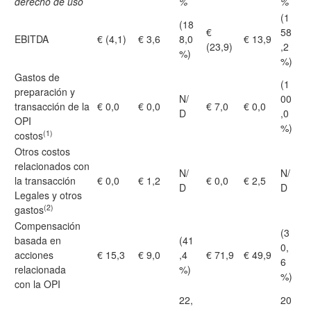
derecho de uso
%
%
(1
(18
€
58
EBITDA
€ (4,1)
€ 3,6
8,0
€ 13,9
(23,9)
,2
%)
%)
Gastos de
(1
preparación y
N/
00
transacción de la
€ 0,0
€ 0,0
€ 7,0
€ 0,0
D
,0
OPI
%)
(1)
costos
Otros costos
relacionados con
N/
N/
la transacción
€ 0,0
€ 1,2
€ 0,0
€ 2,5
D
D
Legales y otros
(2)
gastos
Compensación
(3
basada en
(41
0,
acciones
€ 15,3
€ 9,0
,4
€ 71,9
€ 49,9
6
relacionada
%)
%)
con la OPI
22,
20