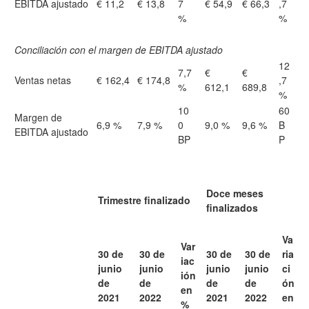
EBITDA ajustado
€ 11,2
€ 13,8
7
€ 54,9
€ 66,3
,7
%
%
Conciliación con el margen de EBITDA ajustado
12
7,7
€
€
Ventas netas
€ 162,4
€ 174,8
,7
%
612,1
689,8
%
10
60
Margen de
6,9 %
7,9 %
0
9,0 %
9,6 %
B
EBITDA ajustado
BP
P
Doce meses
Trimestre finalizado
finalizados
Va
Var
30 de
30 de
30 de
30 de
ria
iac
junio
junio
junio
junio
ci
ión
de
de
de
de
ón
en
2021
2022
2021
2022
en
%