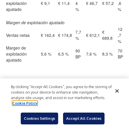
explotación
€ 9,1
€ 11,4
4
€ 46,7
€ 57,2
,6
ajustado
%
%
Margen de explotación ajustado
12
7,7
€
Ventas netas
€ 162,4
€ 174,8
€ 612,1
,7
%
689,8
%
Margen de
90
70
explotación
5,6 %
6,5 %
7,6 %
8,3 %
BP
BP
ajustado
Doce meses
Trimestre finalizado
By clicking “Accept All Cookies”, you agree to the storing of
finalizados
cookies on your device to enhance site navigation,
analyze site usage, and assist in our marketing efforts.
Va
Cookie Policy
ri
Var
30 de
30 de
30 de
30 de
ac
iac
Cookies Settings
Accept All Cookies
junio
junio
junio
junio
ió
ión
de
de
de
de
n
en