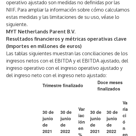
operativo ajustado son medidas no definidas por las
NIIF. Para ampliar la información sobre cómo calculamos
estas medidas y las limitaciones de su uso, véase lo
siguiente.
MYT Netherlands Parent B.V.
Resultados financieros y métricas operativas clave
(Importes en millones de euros)
Las tablas siguientes muestran las conciliaciones de los
ingresos netos con el EBITDA y el EBITDA ajustado, del
ingreso operativo con el ingreso operativo ajustado y
del ingreso neto con el ingreso neto ajustado:
Doce meses
Trimestre finalizado
finalizados
Va
Var
ria
30 de
30 de
30 de
30 de
iac
ci
junio
junio
junio
junio
ión
ó
de
de
de
de
en
n
2021
2022
2021
2022
%
en