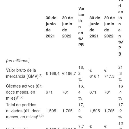
ri
Var
ac
iac
30 de
30 de
30 de
30 de
ió
ió
junio
junio
junio
junio
n
n
de
de
de
de
e
en
2021
2022
2021
2022
n
%/
%/
PB
P
B
(en millones)
18,
21
Valor bruto de la
€
€
€ 166,4
€ 196,7
2
,3
(1)
mercancía (GMV)
616,1
747,3
%
%
Clientes activos (últ.
16,
16
doce meses, en
671
781
4
671
781
,4
(1,2)
miles)
%
%
Total de pedidos
17,
17
enviados (últ. doce
1,505
1,765
2
1,505
1,765
,2
(1,2)
meses, en miles)
%
%
12
7,7
€
€