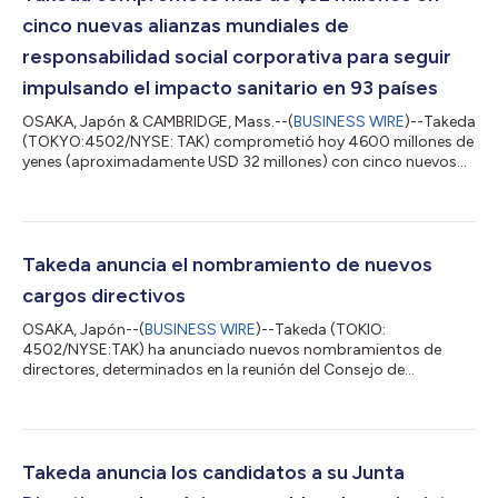
cinco nuevas alianzas mundiales de
responsabilidad social corporativa para seguir
impulsando el impacto sanitario en 93 países
OSAKA, Japón & CAMBRIDGE, Mass.--(
BUSINESS WIRE
)--Takeda
(TOKYO:4502/NYSE: TAK) comprometió hoy 4600 millones de
yenes (aproximadamente USD 32 millones) con cinco nuevos
socios globales de Responsabilidad Social Corporativa (RSC)
como parte del compromiso continuo de la compañía para
mejorar la resistencia de los sistemas sanitarios en países de
renta baja y media de todo el mundo. Este compromiso
demuestra el interés de Takeda por abordar las disparidades
Takeda anuncia el nombramiento de nuevos
sistémicas y apoyar el liderazgo local...
cargos directivos
OSAKA, Japón--(
BUSINESS WIRE
)--Takeda (TOKIO:
4502/NYSE:TAK) ha anunciado nuevos nombramientos de
directores, determinados en la reunión del Consejo de
Administración y en la reunión del Comité de Auditoría y
Supervisión, tras la 148.ª Junta Ordinaria de Accionistas,
celebrada en Osaka en el día de la fecha. El Consejo de
Administración de Takeda cuenta con 11 miembros que actúan
como directores externos de un total de 14 miembros, lo que
Takeda anuncia los candidatos a su Junta
contribuye a garantizar la transparencia y la objetivida...