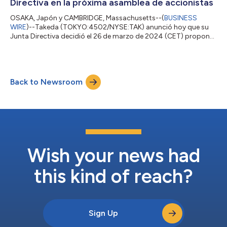
Directiva en la próxima asamblea de accionistas
OSAKA, Japón y CAMBRIDGE, Massachusetts--(
BUSINESS
WIRE
)--Takeda (TOKYO:4502/NYSE:TAK) anunció hoy que su
Junta Directiva decidió el 26 de marzo de 2024 (CET) proponer
candidatos para la Junta Directiva en la 148.ª Asamblea General
Ordinaria de Accionistas que se llevará a cabo el 26 de junio de
2024. El Sr. Milano Furuta, actualmente presidente de la Japan
Pharma Business Unit (JPBU), sucederá al Sr. Constantine
Back to Newsroom
Saroukos como director de Finanzas (chief financial officer,
CFO) a partir del 1 d...
Wish your news had
this kind of reach?
Sign Up