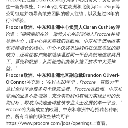
这一新办事处。Cushley拥有在欧洲和北美为DocuSign等
公司组建并领导高绩效团队的骄人往绩，以及超过18年的
行业经验。
Procore欧洲、中东和非洲中心负责人Ciaran Cushley
评
论道：
“
很荣幸能在这一激动人心的时刻加入
Procore
并领
导新中心，该中心标志着我们在欧洲、中东和非洲地区实
现持续增长的雄心。中心不仅将巩固我们在这些地区的影
响力，还将使客户能够继续通过同一平台高效地连接其员
工、系统和数据，从而使他们能够从施工技术中大受裨
益。
”
Procore欧洲、中东和非洲地区副总裁Brandon Oliveri-
O’Connor
补充道：
“
在过去
20
年里，
Procore
一直致力于
通过全球平台服务每个建筑业者。
Procore
在欧洲、中东和
非洲的业务不断增加，充分表明我们有能力实现公司的长
期目标，即成为助推全球建筑专业人士发展的单一平台。
”
Procore将为新成立的欧洲、中东和非洲中心招聘各种职
位。所有当前的职位空缺均可在
https://www.procore.com/jobs/openings
上查看。