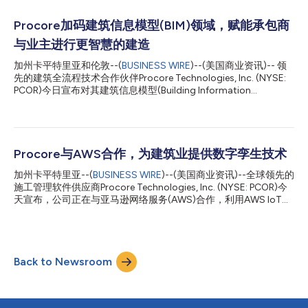
这一可信的数据基石使得智能体AI能够跨越整个建筑生命周期发挥
作用。 在这样一个由于信息碎片化而持续减缓决策速度、并导致
Procore加码建筑信息模型(BIM)领域，赋能承包商
高昂延误成本的行业中，互联数据正日益成为顶尖企业的核心竞争
与业主进行更智慧的建造
力。来自Dodge Construction Network*的最新研究发现，拥有
经优化数据管理实践的企业，其生产率最高可提升23%，在使用相
加州卡平特里亚和伦敦--(
BUSINESS WIRE
)--(美国商业资讯)-- 领
同资源的情况下可多管理27.8%的建筑体量，并将项目延误减少6
先的建筑全流程技术合作伙伴Procore Technologies, Inc. (NYSE:
天以上。这些企业还报告了高达40%的整体业绩增长，凸显了为
PCOR)今日宣布对其建筑信息模型(Building Information
什么一个可信的数据基石正在成为引入AI、提高运营效率以及最终
Modeling, BIM)能力进行投资。在现有BIM产品的基础上，Procore
实现更好项目执行的必备条件。 Procore的互联CDE正是为直面这
宣布收购Novorender和FlyPaper，整合后将助力全球业主和承包
一挑...
商充分释放BIM价值，简化协同流程，并在Procore平台上实现关键
BIM数据的无缝连接。 近年来，受欧洲政府政策以及数据中心建设
和市政基础设施项目等有着复杂数据需求的全球大型项目增多的推
Procore与AWS合作，为建筑业提供数字孪生技术
动，BIM技术的应用加速普及。然而，由于有效访问和可视化复杂
加州卡平特里亚--(
BUSINESS WIRE
)--(美国商业资讯)--全球领先的
模型的能力有限，BIM数据的全部潜力往往未能充分释放。
施工管理软件供应商Procore Technologies, Inc. (NYSE: PCOR)今
Procore产品与技术总裁Steve Davis表示：“我们很高兴将
天宣布，公司正在与亚马逊网络服务(AWS)合作，利用AWS IoT
Novorender和FlyPaper的一流BIM解决方案融入Procore平台。BIM
TwinMaker将施工数据的价值扩展到设施运营。AWS IoT
是数据驱动型建筑未来的加速器，这些新增能力将大幅提升
TwinMaker提供的工具加速了建筑、工厂、工业设备和生产线数字
Procore现有的BIM功能。我们正携手打造针对大型复杂项目、性能
孪生的创建。 Procore的平台连接建筑资产生命周期中的所有建筑
领先的基...
利益相关者。AWS IoT TwinMaker将Procore的设计和施工数据整
Back to Newsroom
合到运营数据。Procore项目所有者将能够利用TwinMaker将
Procore的竣工信息与实时数据源结合在一起，从而把施工信息的
价值扩展到运营中。这种信息的整合可以简化运营和维护，并支持
组合资产的生命周期分析。 Procore业主业务产品总监Tiffany