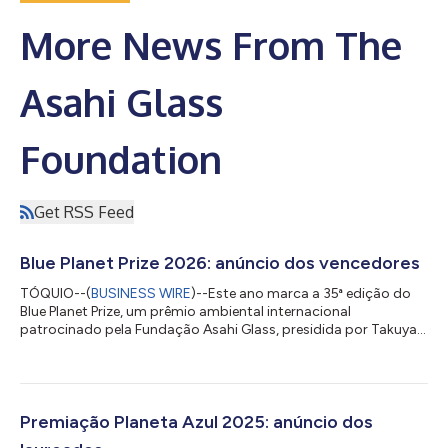
More News From The
Asahi Glass
Foundation
Get RSS Feed
Blue Planet Prize 2026: anúncio dos vencedores
TÓQUIO--(
BUSINESS WIRE
)--Este ano marca a 35ª edição do
Blue Planet Prize, um prêmio ambiental internacional
patrocinado pela Fundação Asahi Glass, presidida por Takuya
Shimamura. Todos os anos, a fundação seleciona dois
vencedores, sejam eles indivíduos ou organizações, que
tenham feito contribuições significativas para a resolução de
problemas ambientais globais. O conselho de administração
selecionou os seguintes vencedores do Prêmio Blue Planet
Premiação Planeta Azul 2025: anúncio dos
2026. 1. Dra. Linda S. Birnbaum (EUA), nascida...