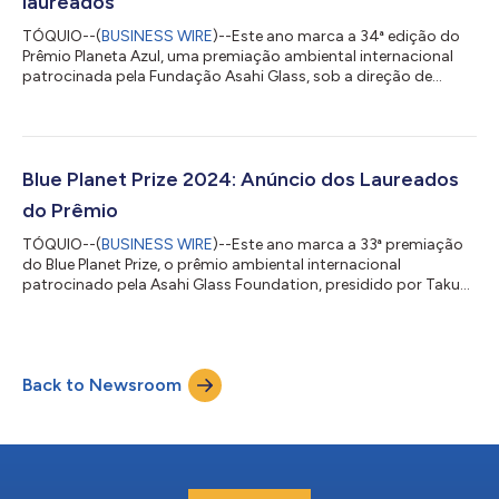
laureados
TÓQUIO--(
BUSINESS WIRE
)--Este ano marca a 34⁠ª edição do
Prêmio Planeta Azul, uma premiação ambiental internacional
patrocinada pela Fundação Asahi Glass, sob a direção de
Takuya Shimamura. Todos os anos, a Fundação seleciona dois
laureados, pessoas ou organizações que fizeram contribuições
relevantes para a solução de problemas ambientais globais. O
conselho de administração anunciou a lista de premiados do
Prêmio Planeta Azul de 2025. 1. Professor Robert B. Jackson
Blue Planet Prize 2024: Anúncio dos Laureados
(EUA), nascido em 26 de set...
do Prêmio
TÓQUIO--(
BUSINESS WIRE
)--Este ano marca a 33ª premiação
do Blue Planet Prize, o prêmio ambiental internacional
patrocinado pela Asahi Glass Foundation, presidido por Takuya
Shimamura. Todo ano, a Fundação seleciona dois ganhadores,
pessoas ou organizações que fizeram contribuições
significativas para solucionar problemas ambientais a nível
mundial. O Conselho Administrativo selecionou os seguintes
Back to Newsroom
laureados do Blue Planet Prize 2024. 1. Professor Robert
Costanza (EUA e Austrália), que nasceu em...