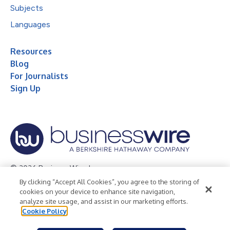
Subjects
Languages
Resources
Blog
For Journalists
Sign Up
© 2026 Business Wire, Inc.
By clicking “Accept All Cookies”, you agree to the storing of
Privacy Policy
Cookie Policy
Accessibility Statement
cookies on your device to enhance site navigation,
analyze site usage, and assist in our marketing efforts.
Terms of Use
Legal
Cookie Policy