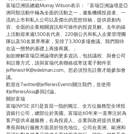
富瑞亞洲區總裁Murray Wilson表示：「富瑞亞洲論壇是亞
洲同類活動中極為全面的活動之一，邀集機構投資者、一
流的上市和私人公司以及傑出的思想領袖，提供原創內
容、全面的企業相關資訊和可操作的投資見解。去年的線
上活動迎來逾1,500名代表、220個公共和私人企業管理團
隊以及50名業界專家，安排了3,300多場會議。我們期待
在這一態勢的基礎上再接再厲。」
如欲瞭解富瑞亞洲論壇的更多資訊，包括議程、與會公司
和註冊方式，請與富瑞代表聯絡或寄送電子郵件至
JefferiesHK@edelman.com
。您必須預先註冊才能參加會
議。
歡迎在Twitter@JefferiesEvents關注我們，並使用
#JefferiesAsia參與討論。
關於富瑞
富瑞
(NYSE: JEF)是首屈一指的獨立、全方位服務型全球投
資銀行公司，總部位於美國。富瑞近60年來一直專注於為
客戶提供卓越服務，在為投資人、企業與政府提供見解、
專長與執行服務方面居於領先地位。公司在美洲、歐洲和