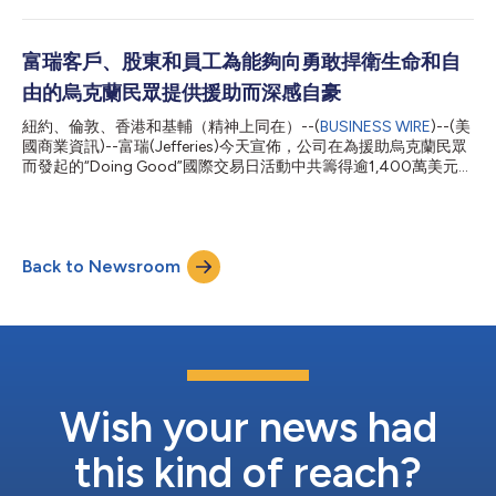
公司的數據移轉到AWS。富瑞與AWS的合作將大幅改善為客戶和
員工提供的數碼服務的速度、品質和類型，同時還能帶來更高的開
發、營運效率和成本優勢。 富瑞將利用AWS的雲端專長、廣泛的
富瑞客戶、股東和員工為能夠向勇敢捍衛生命和自
能力和成熟的全球基礎設施，來推動現有流程和工作流的自動化，
由的烏克蘭民眾提供援助而深感自豪
並更快、更有效地開發新產品和改善現有服務。除了更高的效率、
規模和敏捷性外，AWS還將為富瑞提供更高的安全性和可靠性。
紐約、倫敦、香港和基輔（精神上同在）--(
BUSINESS WIRE
)--(美
富瑞資訊總監Vikram Dewan評論道：「與AWS的合作代表著轉型
國商業資訊)--富瑞(Jefferies)今天宣佈，公司在為援助烏克蘭民眾
變革，也是富瑞在整合雲端運算方面居於領先地位的機會。通過從
而發起的“Doing Good”國際交易日活動中共籌得逾1,400萬美元善
應用程式開發轉向應用程式組裝和整合模式，並在整個公司提供雲
款，將儘快撥付給20家正在烏克蘭當地提供人道救援和支助的慈
端服務，我們不僅將使科技現代化，還將推動業務創新。客戶依賴
善組織。 在這場令人矚目的慈善之舉中，富瑞的客戶共產生1,240
我們來提供首屈一指的科技和執行。而我們與AWS合作將確保自
萬美元的淨交易佣金作為善款，富瑞員工自願捐款超過70萬美
身團隊的高...
元，富瑞則以公司名義捐款100萬美元。 富瑞行政總裁Rich
Back to Newsroom
Handler和總裁Brian Friedman評論道： 「今天，富瑞大家庭的每
一位成員在內心和精神上都是烏克蘭人。面對最嚴重的殘酷局面
時，烏克蘭人民表現出的勇氣和大無畏精神令我們深受鼓舞。在富
瑞迄今為止規模最大的募捐活動中，富瑞的客戶、員工、股東和各
方友人團結一致，共獻愛心，我們對此致以由衷的敬意。看著烏克
蘭的悲劇在我們眼前發生，我們感到無能為力，我們很感激能夠有
這次機會，為烏克蘭飽受苦難的家庭、兒童和社區獻上一份綿薄之
力。」 富瑞及其客戶十分榮幸能為以下慈善組織提供資助： 慈善
Wish your news had
組織 組織簡介 資助金額 美國關懷組織 該組織...
this kind of reach?