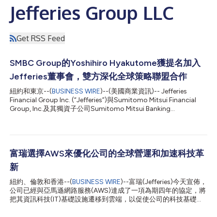
Jefferies Group LLC
Get RSS Feed
SMBC Group的Yoshihiro Hyakutome獲提名加入
Jefferies董事會，雙方深化全球策略聯盟合作
紐約和東京--(
BUSINESS WIRE
)--(美國商業資訊)-- Jefferies
Financial Group Inc. (“Jefferies”)與Sumitomo Mitsui Financial
Group, Inc.及其獨資子公司Sumitomo Mitsui Banking
Corporation（合稱「SMBC Group」）今日宣布，SMBC Group
已提名SMBC Group副總裁、執行董事兼全球業務部共同主管
Yoshihiro Hyakutome為Jefferies董事會成員候選人，接替SMBC
Group執行長Toru Nakashima的董事席位。 2024年8月，隨著
SMBC Group對Jefferies的持股比例超過10%，Nakashima先生開
富瑞選擇AWS來優化公司的全球營運和加速科技革
始擔任Jefferies董事，並將履職至任期屆滿。目前Jefferies與
新
SMBC Group的全球策略聯盟合作正逐步落地，且雙方合作設立的
日本股權合資公司也將於2027年1月正式營運，在此背景下，
紐約、倫敦和香港--(
BUSINESS WIRE
)--富瑞(Jefferies)今天宣佈，
SMBC Group決定由全球業務部共同主管擔任Jefferies董事，深度
公司已經與亞馬遜網路服務(AWS)達成了一項為期四年的協定，將
參與董事會工作。Jefferi...
把其資訊科技(IT)基礎設施遷移到雲端，以促使公司的科技基礎設
施進一步現代化。富瑞將以AWS作為其主要的雲端基礎設施供應
商，並將核心業務系統、內部和面向客戶的應用程式、IT資源和全