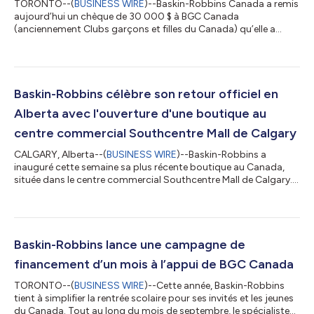
TORONTO--(
BUSINESS WIRE
)--Baskin-Robbins Canada a remis
aujourd’hui un chèque de 30 000 $ à BGC Canada
(anciennement Clubs garçons et filles du Canada) qu’elle a
recueillis dans le cadre de sa campagne de financement Cuillère
rose 2024. La campagne, qui s'est déroulée tout au long du
mois de septembre, a permis de verser à BGC Canada 1 $
provenant de chaque vente de nouveaux smoothies non laitiers
à base de vrais fruits de Baskin-Robbins, offerts en deux
Baskin-Robbins célèbre son retour officiel en
saveurs, soit mangue et fraise fraîches....
Alberta avec l'ouverture d'une boutique au
centre commercial Southcentre Mall de Calgary
CALGARY, Alberta--(
BUSINESS WIRE
)--Baskin-Robbins a
inauguré cette semaine sa plus récente boutique au Canada,
située dans le centre commercial Southcentre Mall de Calgary.
Cette ouverture marque le retour de la chaîne en Alberta après
une période d’environ sept ans. La nouvelle boutique est la
sixième à ouvrir ses portes dans le cadre d'une entente conclue
entre Baskin-Robbins et McMaster Group Holdings en vue d'une
expansion sur les marchés de Vancouver et de Calgary. Adel
Baskin-Robbins lance une campagne de
Ashry, franchisé du...
financement d’un mois à l’appui de BGC Canada
TORONTO--(
BUSINESS WIRE
)--Cette année, Baskin-Robbins
tient à simplifier la rentrée scolaire pour ses invités et les jeunes
du Canada. Tout au long du mois de septembre, le spécialiste