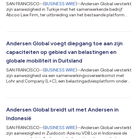
SAN FRANCISCO--(
BUSINESS WIRE
)--Andersen Global versterkt
zijn aanwezigheid in Turkije met het samenwerkende bedrijf
Abcoo Law Firm, ter uitbreiding van het bestaande platform
van de organisatie in het land met de toevoeging van juridische
capaciteiten. Abcoo werd in 2014 opgericht. Het bedrijf
adviseert lokale en internationale klanten aan de hand van een
ruim aanbod juridische diensten, met ervaring in bedrijfswezen
en M&A, vastgoed en bouw, oplossing van geschillen,
Andersen Global voegt diepgang toe aan zijn
tewerkstelling, nalev...
capaciteiten op gebied van belastingen en
globale mobiliteit in Duitsland
SAN FRANCISCO--(
BUSINESS WIRE
)--Andersen Global versterkt
zijn aanwezigheid via een samenwerkingsovereenkomst met
Lohr and Company (L+C), een belastingadviesplatform onder
leiding van experts dat praktische, reactieve oplossingen biedt
in naleving van de belastingwetgeving, grensoverschrijdende
belasting, globale mobiliteit en verrekeningsprijzen. De
hoofdzetel van L+C is gevestigd in Duitsland, met een
aanwezigheid in Oostenrijk. Het bedrijf geeft advies aan grote
Andersen Global breidt uit met Andersen in
multinationals en bedrijven i...
Indonesië
SAN FRANCISCO--(
BUSINESS WIRE
)--Andersen Global versterkt
zijn aanwezigheid in Zuidoost-Azië nu VDB Loi in Indonesië de