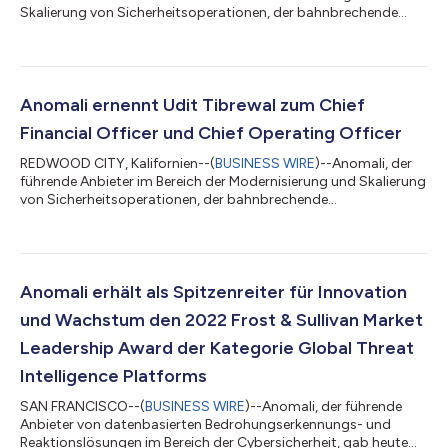
Skalierung von Sicherheitsoperationen, der bahnbrechende
Sicherheitstransparenz und eine intelligenzbasierte
Bedrohungserkennung sowie die erforderlichen Reaktionen
bietet, gab heute bekannt, dass ab sofort sein neues
technisches Zertifizierungsprogramm Platinum Elite verfügbar
ist. Um den Erfolg der Partnerunternehmen und der Kunden von
Anomali ernennt Udit Tibrewal zum Chief
Anomali weiter zu fördern, haben die Technike...
Financial Officer und Chief Operating Officer
REDWOOD CITY, Kalifornien--(
BUSINESS WIRE
)--Anomali, der
führende Anbieter im Bereich der Modernisierung und Skalierung
von Sicherheitsoperationen, der bahnbrechende
Sicherheitstransparenzwerte und intelligenzbasierte
Bedrohungserkennung und erforderliche Reaktionen bietet, gab
heute die Ernennung von Udit Tibrewal zum Chief Financial
Officer (CFO) und Chief Operating Officer (COO) bekannt. Als
CFO und COO von Anomali ist Tibrewal direkt Ahmed Rubaie,
Anomali erhält als Spitzenreiter für Innovation
dem CEO von Anomali, unterstellt und leitet...
und Wachstum den 2022 Frost & Sullivan Market
Leadership Award der Kategorie Global Threat
Intelligence Platforms
SAN FRANCISCO--(
BUSINESS WIRE
)--Anomali, der führende
Anbieter von datenbasierten Bedrohungserkennungs- und
Reaktionslösungen im Bereich der Cybersicherheit, gab heute