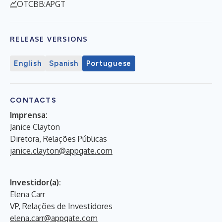
OTCBB:APGT
RELEASE VERSIONS
English
Spanish
Portuguese
CONTACTS
Imprensa:
Janice Clayton
Diretora, Relações Públicas
janice.clayton@appgate.com
Investidor(a):
Elena Carr
VP, Relações de Investidores
elena.carr@appgate.com