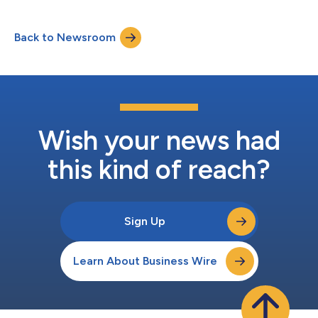
società di venture capital del calibro di Accel, Bain Capital,
Ballistic Ventures, GV, Norwest Venture Partners e True
Back to Newsroom
Ventures, oltre ad aver ottenuto investimenti informali da
rinomat...
Wish your news had
this kind of reach?
Sign Up
Learn About Business Wire