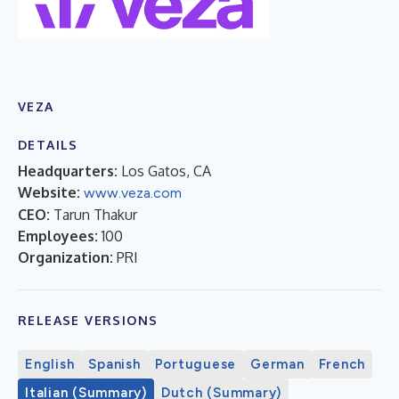
VEZA
DETAILS
Headquarters:
Los Gatos, CA
Website:
www.veza.com
CEO:
Tarun Thakur
Employees:
100
Organization:
PRI
RELEASE VERSIONS
English
Spanish
Portuguese
German
French
Italian (Summary)
Dutch (Summary)