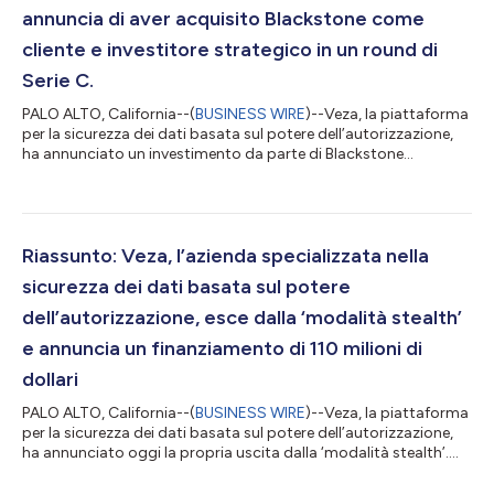
annuncia di aver acquisito Blackstone come
cliente e investitore strategico in un round di
Serie C.
PALO ALTO, California--(
BUSINESS WIRE
)--Veza, la piattaforma
per la sicurezza dei dati basata sul potere dell’autorizzazione,
ha annunciato un investimento da parte di Blackstone
Innovations Investments che ha partecipato al suo round di
finanziamento di Serie C insieme ad altri investitori preesistenti.
Ad oggi, Veza ha raccolto complessivamente 110 milioni di
dollari da investitori del calibro di Accel, Bain Capital, Ballistic
Ventures, GV, Norwest Venture Partners, True Ventures e altri
Riassunto: Veza, l’azienda specializzata nella
anco...
sicurezza dei dati basata sul potere
dell’autorizzazione, esce dalla ‘modalità stealth’
e annuncia un finanziamento di 110 milioni di
dollari
PALO ALTO, California--(
BUSINESS WIRE
)--Veza, la piattaforma
per la sicurezza dei dati basata sul potere dell’autorizzazione,
ha annunciato oggi la propria uscita dalla ‘modalità stealth’.
Veza, fondata nel 2020, ha annunciato inoltre di aver raccolto
più di 110 milioni di dollari in finanziamenti provenienti da