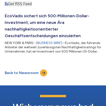
Get RSS Feed
EcoVadis sichert sich 500-Millionen-Dollar-
Investment, um eine neue Ära
nachhaltigkeitsorientierter
Geschäftsentscheidungen einzuleiten
NEW YORK & PARIS--(
BUSINESS WIRE
)--EcoVadis, der führende
Anbieter der weltweit zuverlässigsten Nachhaltigkeitsratings für
Unternehmen, hat ein Investment von 500 Millionen US-Dollar
eingeworben und plant als Einhorn im Nachhaltigkeitsbereich
seine Vision zu beschleunigen, jede Geschäftsentscheidung
durch Nachhaltigkeitsintelligenz zu beeinflussen. Die globale
Investitionsrunde - die bisher größte Kapitalbeschaffung für ein
Back to Newsroom
SaaS-Unternehmen im Bereich Nachhaltigkeitsdaten - erhöht
das Gesamtkap...