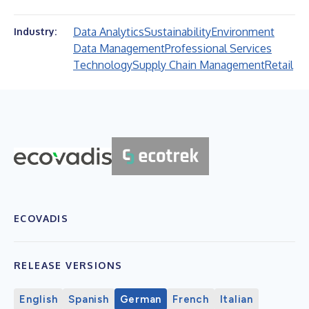
Data Analytics
Sustainability
Environment
Industry:
Data Management
Professional Services
Technology
Supply Chain Management
Retail
ECOVADIS
RELEASE VERSIONS
English
Spanish
German
French
Italian