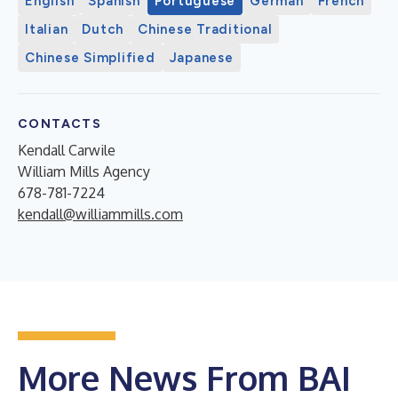
English
Spanish
Portuguese
German
French
Italian
Dutch
Chinese Traditional
Chinese Simplified
Japanese
CONTACTS
Kendall Carwile
William Mills Agency
678-781-7224
kendall@williammills.com
More News From BAI