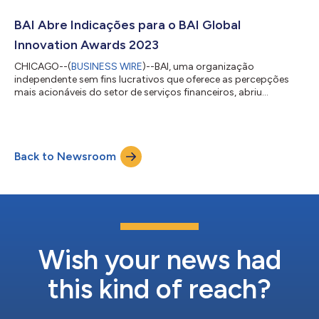
clientes e negócios, impulsionaram mudanças organizacionais
e serviram suas comunidades. Os finalistas deste ano
BAI Abre Indicações para o BAI Global
desenvolveram inovações que abrangem transf...
Innovation Awards 2023
CHICAGO--(
BUSINESS WIRE
)--BAI, uma organização
independente sem fins lucrativos que oferece as percepções
mais acionáveis do setor de serviços financeiros, abriu
indicações para o 13o BAI Global Innovation Awards anual. Os
prêmios são a principal homenagem à inovação para o setor
de serviços financeiros, colocando o trabalho mais ousado,
inteligente e transformador no centro da atenção. As
Back to Newsroom
inovações homenageadas variam de novas tecnologias
poderosas a modos inovadores de aproveitar ideias digit...
Wish your news had
this kind of reach?