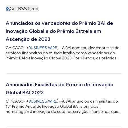
Get RSS Feed
Anunciados os vencedores do Prêmio BAI de
Inovação Global e do Prêmio Estrela em
Ascenção de 2023
CHICAGO--(
BUSINESS WIRE
)--A BAI nomeou dez empresas de
serviços financeiros do mundo inteiro como vencedoras do
Prêmio BAI de Inovação Global 2023. Por 13 anos, os prêmios
BAI se tornaram conhecidos como a principal homenagem do
setor de serviços financeiros, celebrando as conquistas em
inovação, incluindo o avanço da experiência do cliente, a
implementação de novas tecnologias e a melhoria da vida de
funcionários, clientes e comunidades. O BAI também
Anunciados Finalistas do Prêmio de Inovação
homenageou dez indivíduos e duas equipes co...
Global BAI 2023
CHICAGO--(
BUSINESS WIRE
)--A BAI anunciou os finalistas do
13º Prêmio Anual de Inovação Global BAI, a principal
homenagem à inovação do setor de serviços financeiros, que
comemora as conquistas organizacionais. Estas 22 empresas
inspiradoras criaram e entregaram com sucesso inovações
exclusivas que melhoraram de modo positivo as relações com