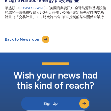
EIG訂立Harbour Energy plc交易計畫
經營業務組成。該投資組合產生大量的自由現金流，應該可以帶來
華盛頓--(
BUSINESS WIRE
)--(美國商業資訊)--全球能源和基礎設施
可觀的股利，同時還保持了相對於同業而言較低的碳排放強度。
領域的一流機構投資人EIG今天宣佈，公司已確定預先安排的交易
Repsol和EIG都預計，如果市場狀況有利，該業務有可能於2026年
計畫（「交易計畫」），將允許出售由EIG控制的某些關係企業持
開始在美國上市。 EIG董事長兼執行長R. Blair Thomas表示：
有的Harbour Energy plc（HBR.L或「該公司」）多達200萬股股
「Repsol是能源轉型的領導者，我們很高興完成與這家全球性公司
份（「股份」）。正如之前於2022年7月8日所宣佈的，EIG完成
的交易。該公司與我們一樣，致力於在滿足世界能源需求的同時減
了向各EIG基金投資人和EIG關聯股東分配股份的工作。對於某些
少排放。這項交易使Re...
EIG關聯股東而言，該分配是應納稅事件；因此，EIG正在根據交易
Back to Newsroom
計畫出售股份，主要是為了履行此類納稅義務。2023年2月6日訂
立的交易計畫將允許在EIG可能因內幕交易法律或Harbour Energy
plc交易限制而無法出售股份的情況下，在2023年3月9日之前出售
股份。交易計畫將由獨立經紀人管理，並受交易計畫中規定的預設
價格、數量和時間限制。交易計畫終止後，EIG仍將是該公司的第
一大股東，透過管理的工具和專有所有權持有該公司約15%的流通
股。 關於EIG EIG是全球能源和基礎設施領域的一流機構投資人，
截至2022年12月31日，旗下管理資金達227億美元。EIG專注於在
Wish your news had
全球對...
this kind of reach?
Sign Up