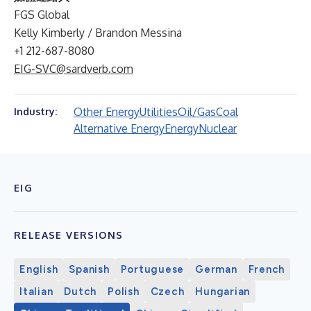
FGS Global
Kelly Kimberly / Brandon Messina
+1 212-687-8080
EIG-SVC@sardverb.com
Other Energy
Utilities
Oil/Gas
Coal
Industry:
Alternative Energy
Energy
Nuclear
EIG
RELEASE VERSIONS
English
Spanish
Portuguese
German
French
Italian
Dutch
Polish
Czech
Hungarian