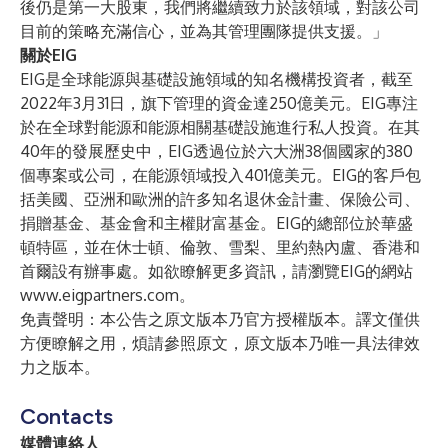
後仍是第一大股東，我們將繼續致力於該領域，對該公司
目前的策略充滿信心，並為其管理團隊提供支援。」
關於EIG
EIG是全球能源與基礎設施領域的知名機構投資者，截至
2022年3月31日，旗下管理的資金達250億美元。EIG專注
於在全球對能源和能源相關基礎設施進行私人投資。在其
40年的發展歷史中，EIG透過位於六大洲38個國家的380
個專案或公司，在能源領域投入401億美元。EIG的客戶包
括美國、亞洲和歐洲的許多知名退休金計畫、保險公司、
捐贈基金、基金會和主權財富基金。EIG的總部位於華盛
頓特區，並在休士頓、倫敦、雪梨、里約熱內盧、香港和
首爾設有辦事處。如欲瞭解更多資訊，請瀏覽EIG的網站
www.eigpartners.com
。
免責聲明：本公告之原文版本乃官方授權版本。譯文僅供
方便瞭解之用，煩請參照原文，原文版本乃唯一具法律效
力之版本。
Contacts
媒體連絡人