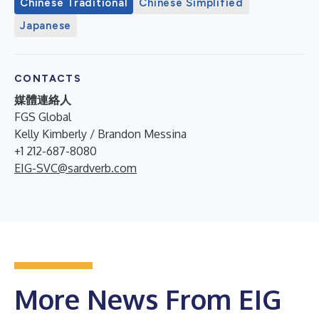
Chinese Traditional
Chinese Simplified
Japanese
CONTACTS
媒體連絡人
FGS Global
Kelly Kimberly / Brandon Messina
+1 212-687-8080
EIG-SVC@sardverb.com
More News From EIG