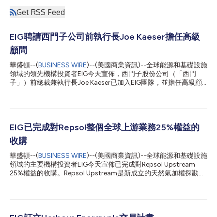
Get RSS Feed
EIG聘請西門子公司前執行長Joe Kaeser擔任高級
顧問
華盛頓--(
BUSINESS WIRE
)--(美國商業資訊)--全球能源和基礎設施
領域的領先機構投資者EIG今天宣佈，西門子股份公司（「西門
子」）前總裁兼執行長Joe Kaeser已加入EIG團隊，並擔任高級顧
問一職。Kaeser將負責為領導團隊提供全球能源市場相關事宜的戰
略建議，他會重點關注電力、再生能源和能源轉型領域。 Kaeser
於2006年至2013年擔任西門子財務長，並於2013年至2021年擔
任總裁兼執行長。在任期間，Kaeser見證了西門子的巨大發展及重
要轉型，他帶領公司執行重要戰略措施，包括將西門子的集團架構
EIG已完成對Repsol整個全球上游業務25%權益的
重組成三家重點公司：西門子醫療(Siemens Healthineers)、西門
收購
子能源(Siemens Energy)以及新工業西門子股份公司(Siemens
AG)，為所有股東創造巨大價值。Kaeser目前擔任西門子能源董事
華盛頓--(
BUSINESS WIRE
)--(美國商業資訊)--全球能源和基礎設施
會的非執行董事長。該公司是發電、輸電和配電產品、解決方案及
領域的主要機構投資者EIG今天宣佈已完成對Repsol Upstream
服務的供應商。另外，Kaeser還擔任戴姆勒卡車控股公司(Daimler
25%權益的收購。Repsol Upstream是新成立的天然氣加權探勘和
Truck Holding AG)董事會的的非執行董事長，並在林德集團
生產公司，由Repsol的整個全球上游石油和天然氣業務組成。 EIG
(Linde, PLC)的董事會任職。...
旗下全資子公司Breakwater Energy以約48億美元的總對價收購
Repsol Upstream 25%的權益（包括債務），Repsol則持有剩餘的
75%。 Repsol Upstream擁有並經營Repsol的全球多元化上游資
產組合，由在美國等15個國家的超過60萬桶石油當量/天的生產和