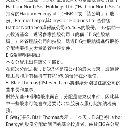
Harbour North Sea Holdings Ltd. (“Harbour North Sea”)
持有的Harbour Energy plc（HBR. L或「該公司」）股
份。Premier Oil plc與Chrysaor Holdings Ltd.合併後，
Harbor North Sea獲得該公司36.46%的股份。EIG借助一
支投資基金，透過多家控股公司（簡稱「EIG控股結
構」）來管理該公司的持股。透過EIG控股結構進行股份
分配需要提交大量監管申報文件。
EIG希望明確指出：
本次分配未出售該公司股份。
在這次分配之後，EIG仍將是該公司的最大股東，透過管
理工具和所有權持有其約16%的發行在外股份。
R. Blair Thomas和Steven Farris將繼續分別擔任該公司的
董事長和董事。
對於某些EIG關聯股東而言，分配是應納稅事件，因此其
中一些股東可能會在必要時出售股份以履行此類納稅義
務。
EIG執行長R. Blair Thomas表示：「今天，EIG已將Harbor
Energy的股份分配給我們的基金投資者。由於EIG在分配