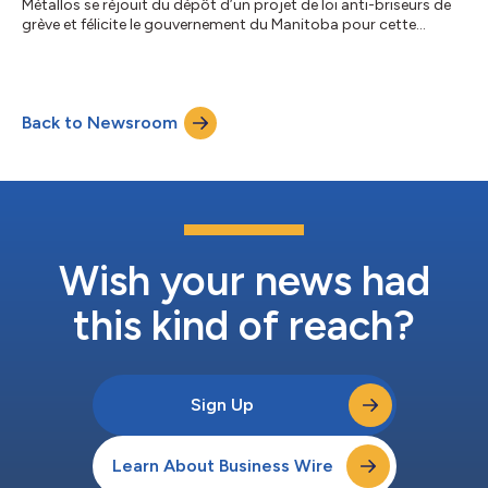
Métallos se réjouit du dépôt d’un projet de loi anti-briseurs de
grève et félicite le gouvernement du Manitoba pour cette
mesure destinée à renforcer les droits des travailleur.euse.s dans
la province. « Le dépôt d’un projet de loi anti-briseurs de grève
au Manitoba marque une victoire colossale pour les droits des
travailleurs et travailleuses », a déclaré Scott Lunny, directeur
Back to Newsroom
du Syndicat des Métallos pour l’Ouest canadien. « L’annonce
d’a...
Wish your news had
this kind of reach?
Sign Up
Learn About Business Wire