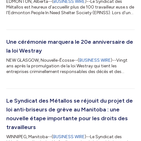
EDMONTON, Alberta--(
BUSINESS WIRE
)--Le Syndicat des
Métallos est heureux d’accueillir plus de 100 travailleur.euse.s de
l’Edmonton People In Need Shelter Society (EPINSS). Lors d’un
scrutin qui s’est déroulé les 30 novembre et 1er décembre 2023,
les travailleurs ont massivement voté en faveur de l’adhésion au
Syndicat des Métallos. « Nous voulions aider les travailleurs et
travailleuses de l’Edmonton People In Need Shelter Society à
s’exprimer d’une seule voix, non seulement pour eux, mais auss...
Une cérémonie marquera le 20e anniversaire de
la loi Westray
NEW GLASGOW, Nouvelle-Écosse--(
BUSINESS WIRE
)--Vingt
ans après la promulgation de la loi Westray qui tient les
entreprises criminellement responsables des décès et des
blessures au travail, la lutte se poursuit. En mars 2004, 12 ans
après les décès tragiques, inutiles et évitables de 26 mineurs
dans l’explosion de la mine Westray en 1992, d’importantes
modifications au Code criminel du Canada ont été adoptées.
Des membres du Westray Families Group et des représentants
Le Syndicat des Métallos se réjouit du projet de
d’organisations syndicales...
loi anti-briseurs de grève au Manitoba : une
nouvelle étape importante pour les droits des
travailleurs
WINNIPEG, Manitoba--(
BUSINESS WIRE
)--Le Syndicat des