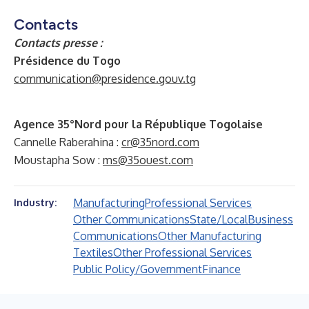
Contacts
Contacts presse
:
Présidence du Togo
communication@presidence.gouv.tg
Agence 35°Nord pour la République Togolaise
Cannelle Raberahina :
cr@35nord.com
Moustapha Sow :
ms@35ouest.com
Manufacturing
Professional Services
Industry:
Other Communications
State/Local
Business
Communications
Other Manufacturing
Textiles
Other Professional Services
Public Policy/Government
Finance