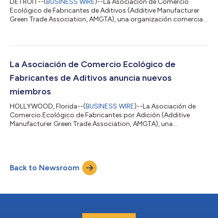
DETROIT--(
BUSINESS WIRE
)--La Asociación de Comercio
Ecológico de Fabricantes de Aditivos (Additive Manufacturer
Green Trade Association, AMGTA), una organización comercial
global creada para promover los beneficios ecológicos de la
fabricación por adición (additive manufacturing, AM), anunció
hoy que 20 empresas miembro fueron reconocidas como
parte de los Premios a la sostenibilidad 2022, que se llevaron a
cabo en la primera cumbre anual de la AMGTA. La cumbre se
La Asociación de Comercio Ecológico de
realizó el 16 de mayo en el Sh...
Fabricantes de Aditivos anuncia nuevos
miembros
HOLLYWOOD, Florida--(
BUSINESS WIRE
)--La Asociación de
Comercio Ecológico de Fabricantes por Adición (Additive
Manufacturer Green Trade Association, AMGTA), una
organización comercial global creada para promover los
beneficios ecológicos de la fabricación por adición (Additive
Manufacturing, AM), anunció hoy que otras cinco compañías
líderes en la fabricación por adición (AM) se han unido al grupo
Back to Newsroom
comercial para fomentar la sostenibilidad en la AM; con esto, su
membresía aumenta a 40 entidades....