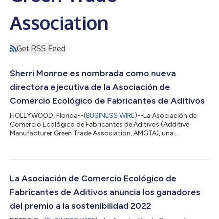
Association
Get RSS Feed
Sherri Monroe es nombrada como nueva
directora ejecutiva de la Asociación de
Comercio Ecológico de Fabricantes de Aditivos
HOLLYWOOD, Florida--(
BUSINESS WIRE
)--La Asociación de
Comercio Ecológico de Fabricantes de Aditivos (Additive
Manufacturer Green Trade Association, AMGTA), una
organización de comercio mundial creada para promover los
beneficios ambientales de la fabricación aditiva (additive
manufacturing, AM), anunció hoy que nombró a Sherri Monroe
como su nueva directora ejecutiva, con efecto inmediato. El
extenso trabajo sin fines de lucro de la Sra. Monroe incluye
La Asociación de Comercio Ecológico de
funciones como directora de Desarrollo Reg...
Fabricantes de Aditivos anuncia los ganadores
del premio a la sostenibilidad 2022