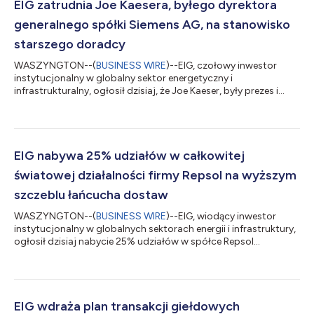
EIG zatrudnia Joe Kaesera, byłego dyrektora
generalnego spółki Siemens AG, na stanowisko
starszego doradcy
WASZYNGTON--(
BUSINESS WIRE
)--EIG, czołowy inwestor
instytucjonalny w globalny sektor energetyczny i
infrastrukturalny, ogłosił dzisiaj, że Joe Kaeser, były prezes i
dyrektor generalny spółki Siemens AG („Siemens”), dołączył do
EIG w charakterze starszego doradcy. W nowo objętej roli
Kaeser zapewni kierownictwu firmy doradztwo strategiczne w
zakresie kwestii dotyczących globalnych rynków energii, z
naciskiem na wykorzystywanie energii, energię ze źródeł
EIG nabywa 25% udziałów w całkowitej
odnawialnych oraz transformację energetycz...
światowej działalności firmy Repsol na wyższym
szczeblu łańcucha dostaw
WASZYNGTON--(
BUSINESS WIRE
)--EIG, wiodący inwestor
instytucjonalny w globalnych sektorach energii i infrastruktury,
ogłosił dzisiaj nabycie 25% udziałów w spółce Repsol
Upstream, nowo utworzonym przedsiębiorstwie zajmującym
się głównie wydobyciem i produkcją gazu, obejmującym całą
światową działalność firmy Repsol na wyższym szczeblu
łańcucha dostaw ropy i gazu. Breakwater Energy, spółka
zależna należąca w całości do EIG, nabyła 25% udziałów w
EIG wdraża plan transakcji giełdowych