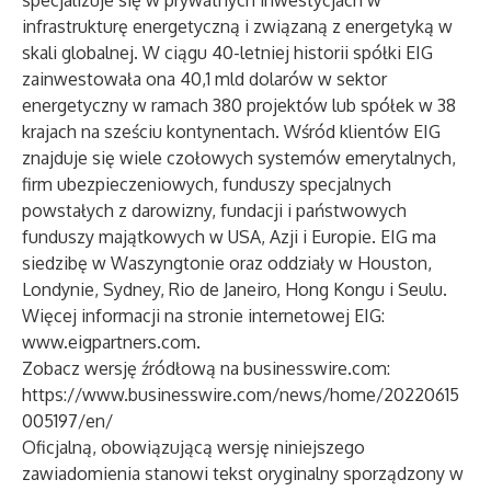
specjalizuje się w prywatnych inwestycjach w
infrastrukturę energetyczną i związaną z energetyką w
skali globalnej. W ciągu 40-letniej historii spółki EIG
zainwestowała ona 40,1 mld dolarów w sektor
energetyczny w ramach 380 projektów lub spółek w 38
krajach na sześciu kontynentach. Wśród klientów EIG
znajduje się wiele czołowych systemów emerytalnych,
firm ubezpieczeniowych, funduszy specjalnych
powstałych z darowizny, fundacji i państwowych
funduszy majątkowych w USA, Azji i Europie. EIG ma
siedzibę w Waszyngtonie oraz oddziały w Houston,
Londynie, Sydney, Rio de Janeiro, Hong Kongu i Seulu.
Więcej informacji na stronie internetowej EIG:
www.eigpartners.com
.
Zobacz wersję źródłową na businesswire.com:
https://www.businesswire.com/news/home/20220615
005197/en/
Oficjalną, obowiązującą wersję niniejszego
zawiadomienia stanowi tekst oryginalny sporządzony w