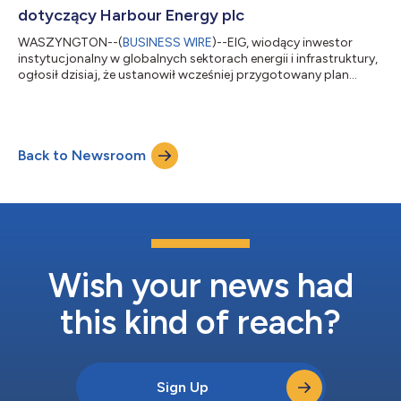
Repsol Upstream za całkowita kwotę około 4,8 mld US...
dotyczący Harbour Energy plc
WASZYNGTON--(
BUSINESS WIRE
)--EIG, wiodący inwestor
instytucjonalny w globalnych sektorach energii i infrastruktury,
ogłosił dzisiaj, że ustanowił wcześniej przygotowany plan
transakcji giełdowych („plan transakcji giełdowych”)
zezwalający na sprzedaż do 2 milionów akcji („akcje”) spółki
Harbour Energy plc (HBR.L lub „spółka”) będących własnością
niektórych kontrolowanych jednostek EIG. Jak ogłoszono
Back to Newsroom
wcześniej w dniu 8 lipca 2022 r., firma EIG zakończyła podział
akcji między różnych inwestorów f...
Wish your news had
this kind of reach?
Sign Up