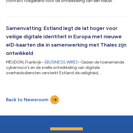
contract toegekend voor de ontwikkeling van een nieuw
NexGen- luchtverkeersleidingssysteem (ATMS) inclusief de
benodigde radarsystemen.. Hiermee zet Singapore belangrijke
stap op weg naar een efficiënter, veiliger en duurzamer
luchtvaartecosysteem. Deze bekendmaking is officieel geldend
in de originele brontaal. Vertalingen zijn slechts als leeshulp
Samenvatting: Estland legt de lat hoger voor
bedoeld en moeten worden vergeleke...
veilige digitale identiteit in Europa met nieuwe
eID-kaarten die in samenwerking met Thales zijn
ontwikkeld
MEUDON, Frankrijk--(
BUSINESS WIRE
)--Gezien de toenemende
cyberrisico’s en de snelle ontwikkeling van digitale
overheidsdiensten versterkt Estland de veiligheid,
duurzaamheid en aanpasbaarheid van de documenten die de
basis vormen van zijn digitale samenleving: identiteitskaarten,
verblijfsvergunningen, digitale identiteitskaarten voor e-
residenten, diplomatieke identiteitskaarten en certificaten voor
Back to Newsroom
personen die internationale bescherming aanvragen (AIP). Deze
bekendmaking is officieel geldend...