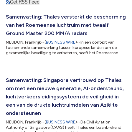
Get RSS Feed
Samenvatting: Thales versterkt de bescherming
van het Roemeense luchtruim met twaalf
Ground Master 200 MM/A radars
MEUDON, Frankrijk--(
BUSINESS WIRE
)--In een context van
toenemende samenwerking tussen Europese landen om de
gezamenlijke beveiliging te verbeteren, heeft het Roemeense
General Directorate for Armaments onlangs een belangrijke
overeenkomst ondertekend met het Franse DGA (Direction
Générale de l’Armement) om twaalf Thales Ground Master 200
Multi-Mission All-in-one (GM200 MM/A) radars aan te kopen.
Deze bekendmaking is officieel geldend in de originele brontaal.
Samenvatting: Singapore vertrouwd op Thales
Vertalingen zijn slechts als leeshu...
om met een nieuwe generatie, AI-ondersteund,
luchtverkeersleidingssysteem de veiligheid in
een van de drukte luchtruimdelen van Azië te
ondersteunen
MEUDON, Frankrijk--(
BUSINESS WIRE
)--De Civil Aviation
Authority of Singapore (CAAS) heeft Thales een baanbrekend