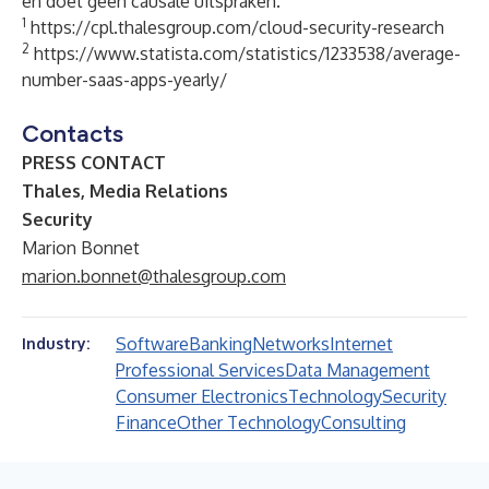
en doet geen causale uitspraken.
1
https://cpl.thalesgroup.com/cloud-security-research
2
https://www.statista.com/statistics/1233538/average-
number-saas-apps-yearly/
Contacts
PRESS CONTACT
Thales, Media Relations
Security
Marion Bonnet
marion.bonnet@thalesgroup.com
Software
Banking
Networks
Internet
Industry:
Professional Services
Data Management
Consumer Electronics
Technology
Security
Finance
Other Technology
Consulting