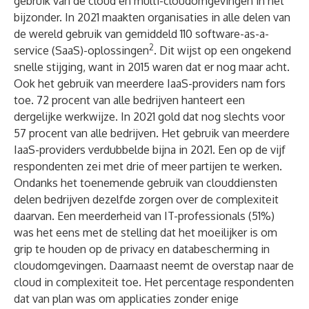
gebruik van de cloud en multi-cloudomgevingen in het
bijzonder. In 2021 maakten organisaties in alle delen van
de wereld gebruik van gemiddeld 110 software-as-a-
2
service (SaaS)-oplossingen
. Dit wijst op een ongekend
snelle stijging, want in 2015 waren dat er nog maar acht.
Ook het gebruik van meerdere IaaS-providers nam fors
toe. 72 procent van alle bedrijven hanteert een
dergelijke werkwijze. In 2021 gold dat nog slechts voor
57 procent van alle bedrijven. Het gebruik van meerdere
IaaS-providers verdubbelde bijna in 2021. Een op de vijf
respondenten zei met drie of meer partijen te werken.
Ondanks het toenemende gebruik van clouddiensten
delen bedrijven dezelfde zorgen over de complexiteit
daarvan. Een meerderheid van IT-professionals (51%)
was het eens met de stelling dat het moeilijker is om
grip te houden op de privacy en databescherming in
cloudomgevingen. Daarnaast neemt de overstap naar de
cloud in complexiteit toe. Het percentage respondenten
dat van plan was om applicaties zonder enige