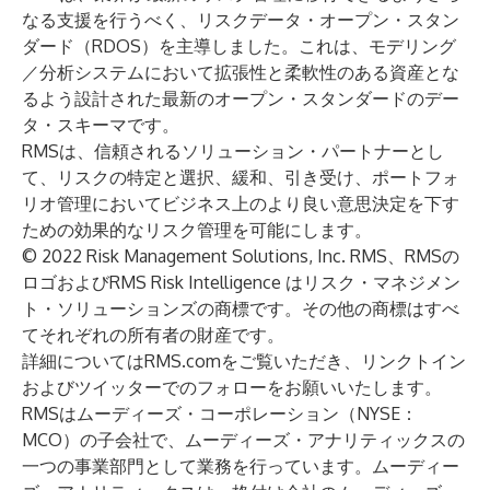
なる支援を行うべく、リスクデータ・オープン・スタン
ダード（RDOS）を主導しました。これは、モデリング
／分析システムにおいて拡張性と柔軟性のある資産とな
るよう設計された最新のオープン・スタンダードのデー
タ・スキーマです。
RMSは、信頼されるソリューション・パートナーとし
て、リスクの特定と選択、緩和、引き受け、ポートフォ
リオ管理においてビジネス上のより良い意思決定を下す
ための効果的なリスク管理を可能にします。
© 2022 Risk Management Solutions, Inc. RMS、RMSの
ロゴおよびRMS Risk Intelligence はリスク・マネジメン
ト・ソリューションズの商標です。その他の商標はすべ
てそれぞれの所有者の財産です。
詳細については
RMS.com
をご覧いただき、
リンクトイン
および
ツイッター
でのフォローをお願いいたします。
RMSはムーディーズ・コーポレーション（NYSE：
MCO）の子会社で、ムーディーズ・アナリティックスの
一つの事業部門として業務を行っています。ムーディー