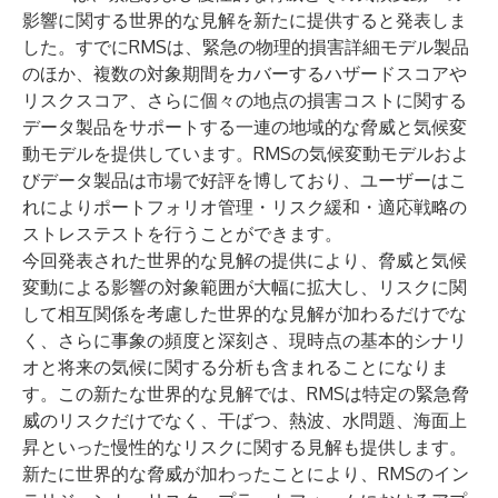
影響に関する世界的な見解を新たに提供すると発表しま
した。すでにRMSは、緊急の物理的損害詳細モデル製品
のほか、複数の対象期間をカバーするハザードスコアや
リスクスコア、さらに個々の地点の損害コストに関する
データ製品をサポートする一連の地域的な脅威と気候変
動モデルを提供しています。RMSの気候変動モデルおよ
びデータ製品は市場で好評を博しており、ユーザーはこ
れによりポートフォリオ管理・リスク緩和・適応戦略の
ストレステストを行うことができます。
今回発表された世界的な見解の提供により、脅威と気候
変動による影響の対象範囲が大幅に拡大し、リスクに関
して相互関係を考慮した世界的な見解が加わるだけでな
く、さらに事象の頻度と深刻さ、現時点の基本的シナリ
オと将来の気候に関する分析も含まれることになりま
す。この新たな世界的な見解では、RMSは特定の緊急脅
威のリスクだけでなく、干ばつ、熱波、水問題、海面上
昇といった慢性的なリスクに関する見解も提供します。
新たに世界的な脅威が加わったことにより、RMSのイン