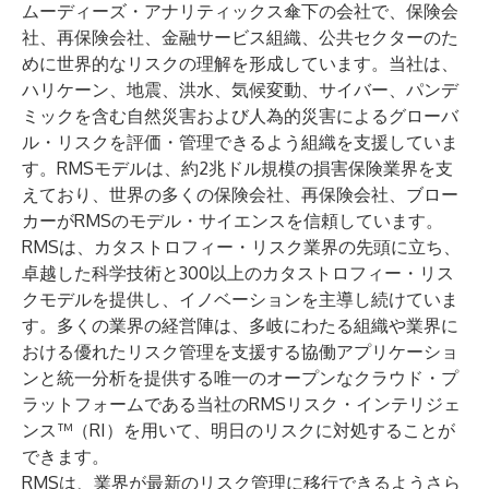
ムーディーズ・アナリティックス傘下の会社で、保険会
社、再保険会社、金融サービス組織、公共セクターのた
めに世界的なリスクの理解を形成しています。当社は、
ハリケーン、地震、洪水、気候変動、サイバー、パンデ
ミックを含む自然災害および人為的災害によるグローバ
ル・リスクを評価・管理できるよう組織を支援していま
す。RMSモデルは、約2兆ドル規模の損害保険業界を支
えており、世界の多くの保険会社、再保険会社、ブロー
カーがRMSのモデル・サイエンスを信頼しています。
RMSは、カタストロフィー・リスク業界の先頭に立ち、
卓越した科学技術と300以上のカタストロフィー・リス
クモデルを提供し、イノベーションを主導し続けていま
す。多くの業界の経営陣は、多岐にわたる組織や業界に
おける優れたリスク管理を支援する協働アプリケーショ
ンと統一分析を提供する唯一のオープンなクラウド・プ
ラットフォームである当社のRMSリスク・インテリジェ
ンス™（RI）を用いて、明日のリスクに対処することが
できます。
RMSは、業界が最新のリスク管理に移行できるようさら