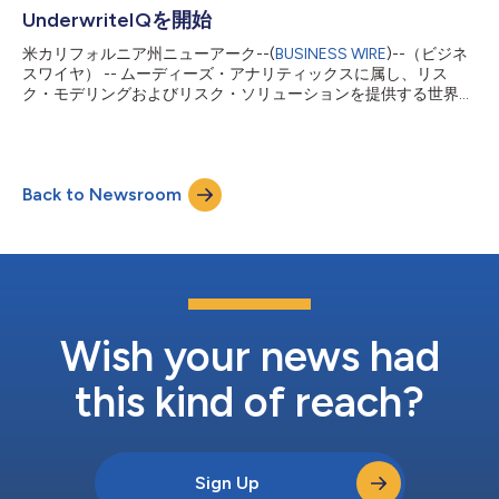
度と深刻さに関する高忠実度のシミュレーションに基づくフレー
UnderwriteIQを開始
ムワークを組み入れており、カタストロフィー・リスクの定量化
の質の大幅な進化を実現します。このフレームワークにより、比
米カリフォルニア州ニューアーク--(
BUSINESS WIRE
)--（ビジネ
較的規模の大きい事象全般にわたってその影響データがより現実
スワイヤ） -- ムーディーズ・アナリティックスに属し、リス
的に示されます。 新RMS欧州暴風HDモデルは現行モデルを一段
ク・モデリングおよびリスク・ソリューションを提供する世界有
と強化したもので、フィンランドとリヒテンシュタインが新たに
数の企業であるRMS®は、クラウドベースのRMSインテリジェン
加わって17カ国をカバーします。このHDモデルは気候変動判断
ト・リスク・プラットフォームでホストされる新アプリケーショ
を含み、また高潮分析を拡充して英国、アイルランド、フラン
ンUnderwriteIQ™を開始すると発表しました。UnderwriteIQは、
ス、ベルギーが新たに対象に加わりました。...
RMSのモデル・サイエンスとデータに基づき、引受プロセスにお
Back to Newsroom
ける意思決定時にハザード、エクスポージャーおよび損失データ
を統合することにより、引受担当者がリスクをより巧みに管理で
きるようにします。この新アプリケーションにより、引受担当者
は自信を持った価格設定と一貫したリスク決定を行うことがで
き、業務効率が改善します。 このアプリケーションはモジュー
ル型の統合されたRMSインテリジェント・リスク・プラットフォ
ーム（IRP）上でホストされます。このプラットフォームは、引
受およびポートフォリオ管理ニーズを満たすアプリケーションを
Wish your news had
通じて、高分解能のリスク・インサイトを迅速に作成するための
独自および三次デー...
this kind of reach?
Sign Up