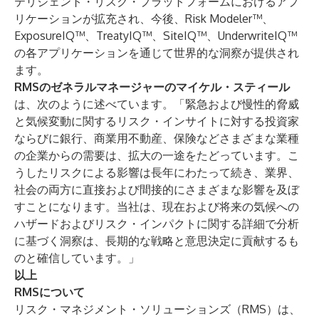
テリジェント・リスク・プラットフォームにおけるアプ
リケーションが拡充され、今後、Risk Modeler™、
ExposureIQ™、TreatyIQ™、SiteIQ™、UnderwriteIQ™
の各アプリケーションを通じて世界的な洞察が提供され
ます。
RMSのゼネラルマネージャーのマイケル・スティール
は、次のように述べています。「緊急および慢性的脅威
と気候変動に関するリスク・インサイトに対する投資家
ならびに銀行、商業用不動産、保険などさまざまな業種
の企業からの需要は、拡大の一途をたどっています。こ
うしたリスクによる影響は長年にわたって続き、業界、
社会の両方に直接および間接的にさまざまな影響を及ぼ
すことになります。当社は、現在および将来の気候への
ハザードおよびリスク・インパクトに関する詳細で分析
に基づく洞察は、長期的な戦略と意思決定に貢献するも
のと確信しています。」
以上
RMSについて
リスク・マネジメント・ソリューションズ（RMS）は、