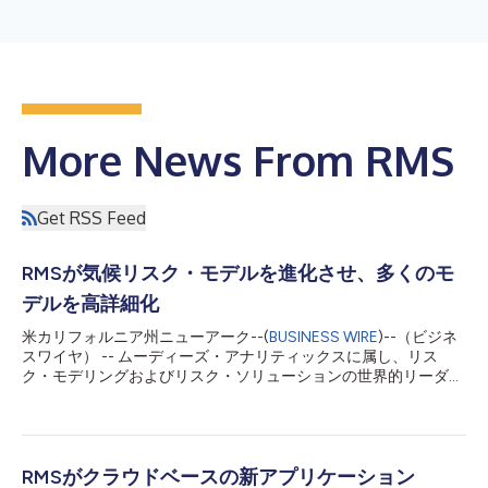
More News From RMS
Get RSS Feed
RMSが気候リスク・モデルを進化させ、多くのモ
デルを高詳細化
米カリフォルニア州ニューアーク--(
BUSINESS WIRE
)--（ビジネ
スワイヤ） -- ムーディーズ・アナリティックスに属し、リス
ク・モデリングおよびリスク・ソリューションの世界的リーダー
企業であるRMS®は本日、欧州の暴風、北米の冬の嵐（WT）、
北米の対流性暴風雨（SCS）、テロの4種類の新たな高詳細
（HD）モデルをリリースすると発表しました。 RMS HDモデル
は次世代のリスク・モデルであり、ムーディーズによる奥の深い
分析と詳細度を提供します。HD確率モデルは、モデル事象の頻
RMSがクラウドベースの新アプリケーション