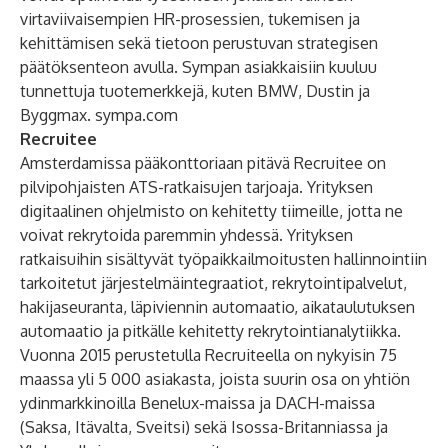
virtaviivaisempien HR-prosessien, tukemisen ja
kehittämisen sekä tietoon perustuvan strategisen
päätöksenteon avulla. Sympan asiakkaisiin kuuluu
tunnettuja tuotemerkkejä, kuten BMW, Dustin ja
Byggmax.
sympa.com
Recruitee
Amsterdamissa pääkonttoriaan pitävä Recruitee on
pilvipohjaisten ATS-ratkaisujen tarjoaja. Yrityksen
digitaalinen ohjelmisto on kehitetty tiimeille, jotta ne
voivat rekrytoida paremmin yhdessä. Yrityksen
ratkaisuihin sisältyvät työpaikkailmoitusten hallinnointiin
tarkoitetut järjestelmäintegraatiot, rekrytointipalvelut,
hakijaseuranta, läpiviennin automaatio, aikataulutuksen
automaatio ja pitkälle kehitetty rekrytointianalytiikka.
Vuonna 2015 perustetulla Recruiteella on nykyisin 75
maassa yli 5 000 asiakasta, joista suurin osa on yhtiön
ydinmarkkinoilla Benelux-maissa ja DACH-maissa
(Saksa, Itävalta, Sveitsi) sekä Isossa-Britanniassa ja