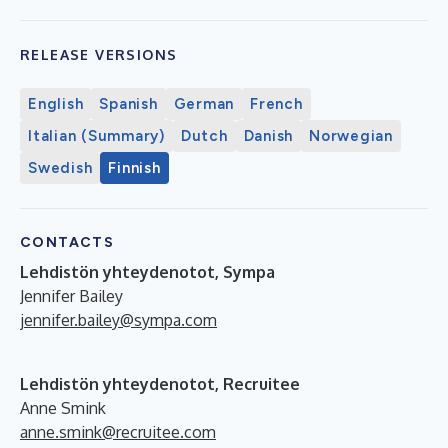
RELEASE VERSIONS
English
Spanish
German
French
Italian (Summary)
Dutch
Danish
Norwegian
Swedish
Finnish
CONTACTS
Lehdistön yhteydenotot, Sympa
Jennifer Bailey
jennifer.bailey@sympa.com
Lehdistön yhteydenotot, Recruitee
Anne Smink
anne.smink@recruitee.com