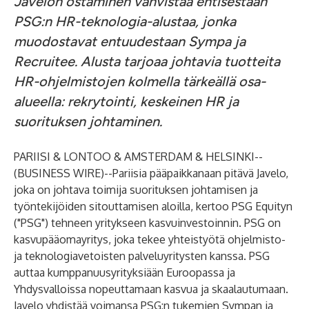
Javelon ostaminen vahvistaa entisestään
PSG:n HR-teknologia-alustaa, jonka
muodostavat entuudestaan Sympa ja
Recruitee. Alusta tarjoaa johtavia tuotteita
HR-ohjelmistojen kolmella tärkeällä osa-
alueella: rekrytointi, keskeinen HR ja
suorituksen johtaminen.
PARIISI & LONTOO & AMSTERDAM & HELSINKI--
(
BUSINESS WIRE
)--
Pariisia pääpaikkanaan pitävä Javelo,
joka on johtava toimija suorituksen johtamisen ja
työntekijöiden sitouttamisen aloilla, kertoo PSG Equityn
("PSG") tehneen yritykseen kasvuinvestoinnin. PSG on
kasvupääomayritys, joka tekee yhteistyötä ohjelmisto-
ja teknologiavetoisten palveluyritysten kanssa. PSG
auttaa kumppanuusyrityksiään Euroopassa ja
Yhdysvalloissa nopeuttamaan kasvua ja skaalautumaan.
Javelo yhdistää voimansa PSG:n tukemien Sympan ja