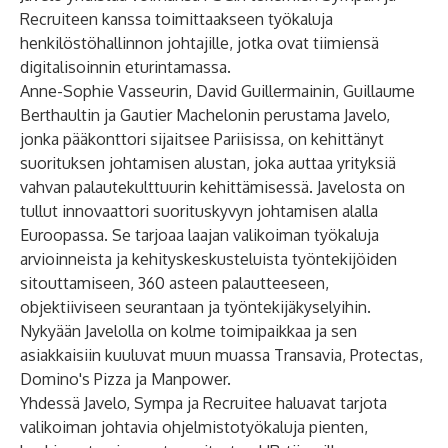
Recruiteen kanssa toimittaakseen työkaluja
henkilöstöhallinnon johtajille, jotka ovat tiimiensä
digitalisoinnin eturintamassa.
Anne-Sophie Vasseurin, David Guillermainin, Guillaume
Berthaultin ja Gautier Machelonin perustama Javelo,
jonka pääkonttori sijaitsee Pariisissa, on kehittänyt
suorituksen johtamisen alustan, joka auttaa yrityksiä
vahvan palautekulttuurin kehittämisessä. Javelosta on
tullut innovaattori suorituskyvyn johtamisen alalla
Euroopassa. Se tarjoaa laajan valikoiman työkaluja
arvioinneista ja kehityskeskusteluista työntekijöiden
sitouttamiseen, 360 asteen palautteeseen,
objektiiviseen seurantaan ja työntekijäkyselyihin.
Nykyään Javelolla on kolme toimipaikkaa ja sen
asiakkaisiin kuuluvat muun muassa Transavia, Protectas,
Domino's Pizza ja Manpower.
Yhdessä Javelo, Sympa ja Recruitee haluavat tarjota
valikoiman johtavia ohjelmistotyökaluja pienten,