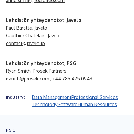
anne.smink@recruitee.com
Lehdistön yhteydenotot, Javelo
Paul Baratte, Javelo
Gauthier Chatelain, Javelo
contact@javelo.io
Lehdistön yhteydenotot, PSG
Ryan Smith, Prosek Partners
rsmith@prosek.com
, +44 785 475 0943
Data Management
Professional Services
Industry:
Technology
Software
Human Resources
PSG