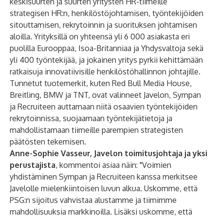
keskisuurten ja suurten yritysten HR-tiimeille
strategisen HR:n, henkilöstöjohtamisen, työntekijöiden
sitouttamisen, rekrytoinnin ja suorituksen johtamisen
aloilla. Yrityksillä on yhteensä yli 6 000 asiakasta eri
puolilla Eurooppaa, Isoa-Britanniaa ja Yhdysvaltoja sekä
yli 400 työntekijää, ja jokainen yritys pyrkii kehittämään
ratkaisuja innovatiivisille henkilöstöhallinnon johtajille.
Tunnetut tuotemerkit, kuten Red Bull Media House,
Breitling, BMW ja TNT, ovat valinneet Javelon, Sympan
ja Recruiteen auttamaan niitä osaavien työntekijöiden
rekrytoinnissa, suojaamaan työntekijätietoja ja
mahdollistamaan tiimeille parempien strategisten
päätösten tekemisen.
Anne-Sophie Vasseur, Javelon toimitusjohtaja ja yksi
perustajista
, kommentoi asiaa näin: "Voimien
yhdistäminen Sympan ja Recruiteen kanssa merkitsee
Javelolle mielenkiintoisen luvun alkua. Uskomme, että
PSG:n sijoitus vahvistaa alustamme ja tiimimme
mahdollisuuksia markkinoilla. Lisäksi uskomme, että