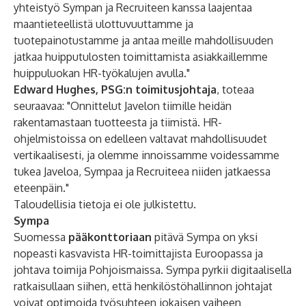
yhteistyö Sympan ja Recruiteen kanssa laajentaa
maantieteellistä ulottuvuuttamme ja
tuotepainotustamme ja antaa meille mahdollisuuden
jatkaa huipputulosten toimittamista asiakkaillemme
huippuluokan HR-työkalujen avulla."
Edward Hughes, PSG:n toimitusjohtaja
, toteaa
seuraavaa: "Onnittelut Javelon tiimille heidän
rakentamastaan tuotteesta ja tiimistä. HR-
ohjelmistoissa on edelleen valtavat mahdollisuudet
vertikaalisesti, ja olemme innoissamme voidessamme
tukea Javeloa, Sympaa ja Recruiteea niiden jatkaessa
eteenpäin."
Taloudellisia tietoja ei ole julkistettu.
Sympa
Suomessa
pääkonttoriaan
pitävä Sympa on yksi
nopeasti kasvavista HR-toimittajista Euroopassa ja
johtava toimija Pohjoismaissa. Sympa pyrkii digitaalisella
ratkaisullaan siihen, että henkilöstöhallinnon johtajat
voivat optimoida työsuhteen jokaisen vaiheen