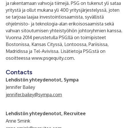
ja rakentamaan vahvoja tiimejä. PSG on tukenut yli sataa
yritystä ja ollut mukana yli 400 yritysjärjestelyssä, joten
se tarjoaa laajaa investointiosaamista, syvällistä
ohjelmisto- ja teknologia-alan erikoisosaamista sekä
vahvan sitoutumisen yhteistyöhön johtoryhmien kanssa.
Vuonna 2014 perustetulla PSG:llä on toimipisteet
Bostonissa, Kansas Cityssä, Lontoossa, Pariisissa,
Madridissa ja Tel-Avivissa. Lisätietoja PSG:stä on
osoitteessa
www.psgequity.com
.
Contacts
Lehdistön yhteydenotot, Sympa
Jennifer Bailey
jennifer.bailey@sympa.com
Lehdistön yhteydenotot, Recruitee
Anne Smink