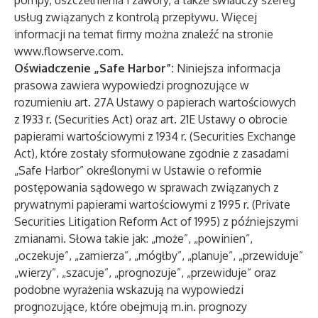
pompy, uszczelnienia i zawory, a także świadczy szereg
usług związanych z kontrolą przepływu. Więcej
informacji na temat firmy można znaleźć na stronie
www.flowserve.com.
Oświadczenie „Safe Harbor”:
Niniejsza informacja
prasowa zawiera wypowiedzi prognozujące w
rozumieniu art. 27A Ustawy o papierach wartościowych
z 1933 r. (Securities Act) oraz art. 21E Ustawy o obrocie
papierami wartościowymi z 1934 r. (Securities Exchange
Act), które zostały sformułowane zgodnie z zasadami
„Safe Harbor” określonymi w Ustawie o reformie
postępowania sądowego w sprawach związanych z
prywatnymi papierami wartościowymi z 1995 r. (Private
Securities Litigation Reform Act of 1995) z późniejszymi
zmianami. Słowa takie jak: „może”, „powinien”,
„oczekuje”, „zamierza”, „mógłby”, „planuje”, „przewiduje”
„wierzy”, „szacuje”, „prognozuje”, „przewiduje” oraz
podobne wyrażenia wskazują na wypowiedzi
prognozujące, które obejmują m.in. prognozy