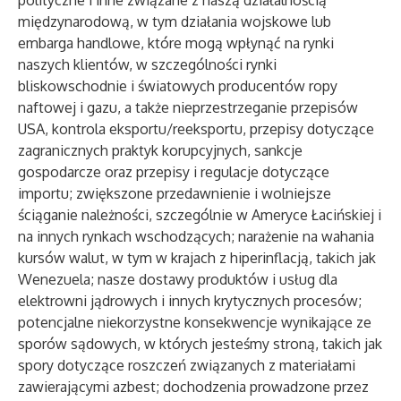
polityczne i inne związane z naszą działalnością
międzynarodową, w tym działania wojskowe lub
embarga handlowe, które mogą wpłynąć na rynki
naszych klientów, w szczególności rynki
bliskowschodnie i światowych producentów ropy
naftowej i gazu, a także nieprzestrzeganie przepisów
USA, kontrola eksportu/reeksportu, przepisy dotyczące
zagranicznych praktyk korupcyjnych, sankcje
gospodarcze oraz przepisy i regulacje dotyczące
importu; zwiększone przedawnienie i wolniejsze
ściąganie należności, szczególnie w Ameryce Łacińskiej i
na innych rynkach wschodzących; narażenie na wahania
kursów walut, w tym w krajach z hiperinflacją, takich jak
Wenezuela; nasze dostawy produktów i usług dla
elektrowni jądrowych i innych krytycznych procesów;
potencjalne niekorzystne konsekwencje wynikające ze
sporów sądowych, w których jesteśmy stroną, takich jak
spory dotyczące roszczeń związanych z materiałami
zawierającymi azbest; dochodzenia prowadzone przez