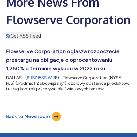
More News From
Flowserve Corporation
Get RSS Feed
Flowserve Corporation ogłasza rozpoczęcie
przetargu na obligacje o oprocentowaniu
1,250% o terminie wykupu w 2022 roku
DALLAS--(
BUSINESS WIRE
)--Flowserve Corporation (NYSE:
FLS) („Podmiot Zobowiązany”), czołowy dostawca produktów
i usług kontroli przepływu dla światowych rynków
infrastruktury, ogłosił ofertę zakupu za środki pieniężne
(„Oferta”) wszelkich pozostających w obrocie Obligacji Typu
Senior Notes o oprocentowaniu 1,250% z terminem wykupu w
dniu 17 marca 2022 r. („Obligacje”) od obligatariuszy (zwanymi
Back to Newsroom
pojedynczo „Obligatariuszem” i łącznie „Obligatariuszami”). Na
warunkach i z zastrzeżeniem warunków o...