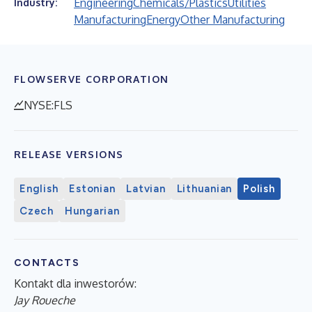
Engineering
Chemicals/Plastics
Utilities
Industry:
Manufacturing
Energy
Other Manufacturing
FLOWSERVE CORPORATION
NYSE:FLS
RELEASE VERSIONS
English
Estonian
Latvian
Lithuanian
Polish
Czech
Hungarian
CONTACTS
Kontakt dla inwestorów:
Jay Roueche