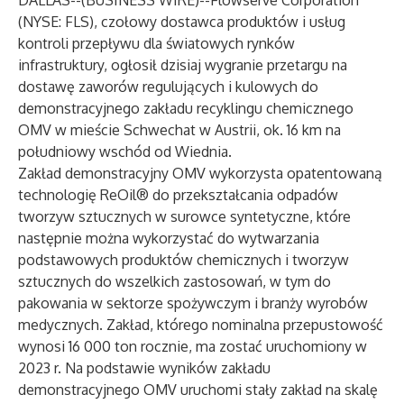
DALLAS--(
BUSINESS WIRE
)--
Flowserve Corporation
(NYSE: FLS), czołowy dostawca produktów i usług
kontroli przepływu dla światowych rynków
infrastruktury, ogłosił dzisiaj wygranie przetargu na
dostawę zaworów regulujących i kulowych do
demonstracyjnego zakładu recyklingu chemicznego
OMV w mieście Schwechat w Austrii, ok. 16 km na
południowy wschód od Wiednia.
Zakład demonstracyjny OMV wykorzysta opatentowaną
technologię ReOil® do przekształcania odpadów
tworzyw sztucznych w surowce syntetyczne, które
następnie można wykorzystać do wytwarzania
podstawowych produktów chemicznych i tworzyw
sztucznych do wszelkich zastosowań, w tym do
pakowania w sektorze spożywczym i branży wyrobów
medycznych. Zakład, którego nominalna przepustowość
wynosi 16 000 ton rocznie, ma zostać uruchomiony w
2023 r. Na podstawie wyników zakładu
demonstracyjnego OMV uruchomi stały zakład na skalę