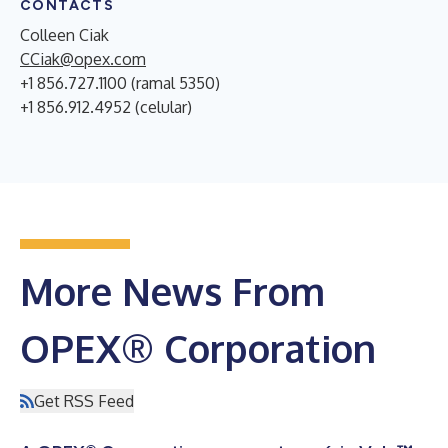
CONTACTS
Colleen Ciak
CCiak@opex.com
+1 856.727.1100 (ramal 5350)
+1 856.912.4952 (celular)
More News From
OPEX® Corporation
Get RSS Feed