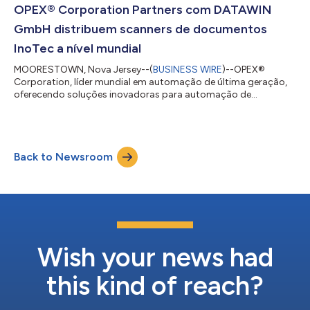
com múltiplas zonas de temperatura e múltiplas
OPEX® Corporation Partners com DATAWIN
profundidades, voltada a sistemas automatizados de
GmbH distribuem scanners de documentos
fulfillme...
InoTec a nível mundial
MOORESTOWN, Nova Jersey--(
BUSINESS WIRE
)--OPEX®
Corporation, líder mundial em automação de última geração,
oferecendo soluções inovadoras para automação de
documentos e correspondências, assinou um contrato de
parceria com a DATAWIN GmbH, líder na fabricação de
scanners de documentos de alta qualidade, permitindo que a
OPEX ofereça a DATAWIN scanners de documentos InoTec a
Back to Newsroom
nível mundial. Para a DATAWIN, com sede em Ergolding, perto
de Landshut, Alemanha, esta aliança abre novos mercados
interna...
Wish your news had
this kind of reach?