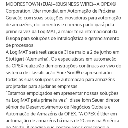
MOORESTOWN (EUA)--(
BUSINESS WIRE
)--
A OPEX®
Corporation
, líder mundial em Automação de Próxima
Geração com suas soluções inovadoras para automação
de
armazéns
,
documentos e correios
participará pela
primeira vez da
LogiMAT
, a maior feira internacional da
Europa para soluções de intralogística e gerenciamento
de processos.
A LogiMAT será realizada de 31 de maio a 2 de junho em
Stuttgart (Alemanha). Os especialistas em automação
da OPEX realizarão demonstrações contínuas ao vivo do
sistema de classificação
Sure Sort®
e apresentarão
todas as suas soluções de automação para armazéns
projetadas para ajudar as empresas.
“Estamos empolgados em apresentar nossas soluções
na LogiMAT pela primeira vez”, disse John Sauer, diretor
sênior de Desenvolvimento de Negócios Globais e
Automação de Armazéns da OPEX. “A OPEX é líder em
automação de armazéns há mais de 10 anos na América
do Norte. À medida que continuamos crescendo e