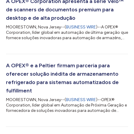
A OPEX® Corporation apresenta a série Velo™
de scanners de documentos premium para
desktop e de alta produção
MOORESTOWN, Nova Jersey--(
BUSINESS WIRE
)--A OPEX®
Corporation, líder global em automação de última geração que
fornece soluções inovadoras para automação de armazéns,
documentos e correspondência, anunciou o lançamento da
série Velo™ com tecnologia InoTec, uma nova classe de
scanners premium de mesa e independentes de alta produção.
Os scanners OPEX Velo foram projetados para oferecer
desempenho, confiabilidade e qualidade de imagem
A OPEX® e a Peltier firmam parceria para
excepcionais, além de conectividade TWAIN/ISIS padrão do
oferecer solução inédita de armazenamento
setor...
refrigerado para sistemas automatizados de
fulfillment
MOORESTOWN, Nova Jersey--(
BUSINESS WIRE
)--OPEX®
Corporation, líder global em Automação de Próxima Geração e
fornecedora de soluções inovadoras para automação de
armazéns, documentos e correspondências, anunciou hoje
uma parceria estratégica em tecnologia com a Peltier, empresa
inovadora em comércio de cadeia fria (cold chain), para
oferecer uma solução inédita de armazenamento refrigerado