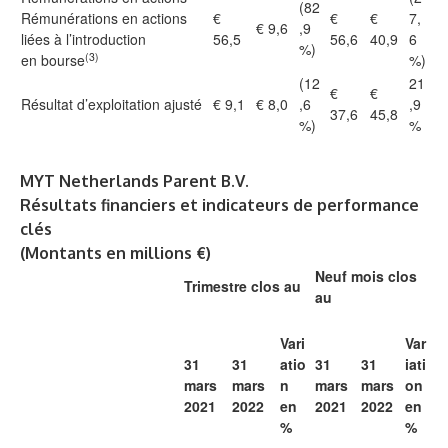
(82
Rémunérations en actions
€
€
€
7,
€ 9,6
,9
liées à l’introduction
56,5
56,6
40,9
6
%)
(3)
en bourse
%)
(12
21
€
€
Résultat d’exploitation ajusté
€ 9,1
€ 8,0
,6
,9
37,6
45,8
%)
%
MYT Netherlands Parent B.V.
Résultats financiers et indicateurs de performance
clés
(Montants en millions €)
Neuf mois clos
Trimestre clos au
au
Vari
Var
31
31
atio
31
31
iati
mars
mars
n
mars
mars
on
2021
2022
en
2021
2022
en
%
%