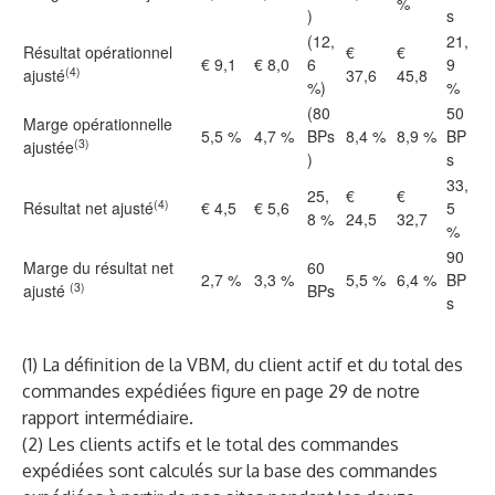
%
)
s
(12,
21,
Résultat opérationnel
€
€
€ 9,1
€ 8,0
6
9
(4)
ajusté
37,6
45,8
%)
%
(80
50
Marge opérationnelle
5,5 %
4,7 %
BPs
8,4 %
8,9 %
BP
(3)
ajustée
)
s
33,
25,
€
€
(4)
Résultat net ajusté
€ 4,5
€ 5,6
5
8 %
24,5
32,7
%
90
Marge du résultat net
60
2,7 %
3,3 %
5,5 %
6,4 %
BP
(3)
ajusté
BPs
s
(1) La définition de la VBM, du client actif et du total des
commandes expédiées figure en page 29 de notre
rapport intermédiaire.
(2) Les clients actifs et le total des commandes
expédiées sont calculés sur la base des commandes