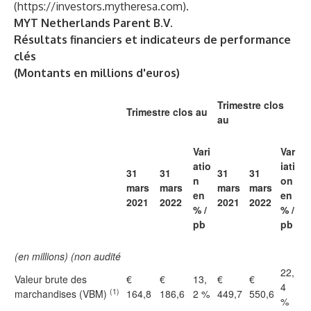
(
https://investors.mytheresa.com
).
MYT Netherlands Parent B.V.
Résultats financiers et indicateurs de performance
clés
(Montants en millions d'euros)
Trimestre clos
Trimestre clos au
au
Vari
Var
atio
iati
31
31
31
31
n
on
mars
mars
mars
mars
en
en
2021
2022
2021
2022
% /
% /
pb
pb
(en millions) (non audité
22,
Valeur brute des
€
€
13,
€
€
4
(1)
marchandises (VBM)
164,8
186,6
2 %
449,7
550,6
%