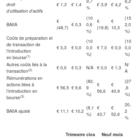
9,7
6,2
droit
€ 1,3
€ 1,4
€ 3,9
€ 4,2
%
%
d’utilisation d’actifs
(10
(15
€
€
€
BAIIA
€ 0,3
0,6
2,0
(48,7)
(19,8)
10,3
%)
%)
Coûts de préparation et
(10
(10
de transaction de
€ 3,3
€ 0,0
0,0
€ 7,0
€ 0,0
0,0
l’introduction
%)
%)
(1)
en bourse
Autres coûts liés à la
N/
€ 0,0
€ 0,3
N/A
€ 0,0
€ 1,3
(2)
transaction
A
Rémunérations en
(82,
(27
actions liées à
€
€
€ 56,5
€ 9,6
9
,6
l’introduction en
56,6
40,9
%)
%)
(3)
bourse
20,
(8,1
€
€
BAIIA ajusté
€ 11,1
€ 10,2
2
%)
43,7
52,6
%
Trimestre clos
Neuf mois