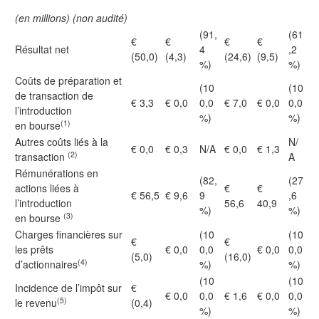
(en millions) (non audité)
(91,
(61
€
€
€
€
Résultat net
4
,2
(50,0)
(4,3)
(24,6)
(9,5)
%)
%)
Coûts de préparation et
(10
(10
de transaction de
€ 3,3
€ 0,0
0,0
€ 7,0
€ 0,0
0,0
l’introduction
%)
%)
(1)
en bourse
Autres coûts liés à la
N/
€ 0,0
€ 0,3
N/A
€ 0,0
€ 1,3
(2)
transaction
A
Rémunérations en
(82,
(27
actions liées à
€
€
€ 56,5
€ 9,6
9
,6
l’introduction
56,6
40,9
%)
%)
(3)
en bourse
Charges financières sur
(10
(10
€
€
les prêts
€ 0,0
0,0
€ 0,0
0,0
(5,0)
(16,0)
(4)
d’actionnaires
%)
%)
(10
(10
Incidence de l’impôt sur
€
€ 0,0
0,0
€ 1,6
€ 0,0
0,0
(5)
le revenu
(0,4)
%)
%)