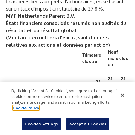
financières liées aux prêts d’actionnaires, en se basant
sur un taux d'imposition statutaire de 27,8 %.
MYT Netherlands Parent B.V.
États financiers consolidés résumés non audités du
résultat et du résultat global
(Montants en milliers d'euros, sauf données
relatives aux actions et données par action)
Neuf
Trimestre
mois clos
clos au
au
31
31
31
31
mar
mar
mar
(en milliers €)
mars
s
s
By clicking “Accept All Cookies”, you agree to the storing of
s
cookies on your device to enhance site navigation,
2021
202
202
2022
analyze site usage, and assist in our marketing efforts.
1
2
Cookie Policy
164
169
449
514
Chiffre d’affaires net
776
512
728
914
Cookies Settings
Accept All Cookies
(25