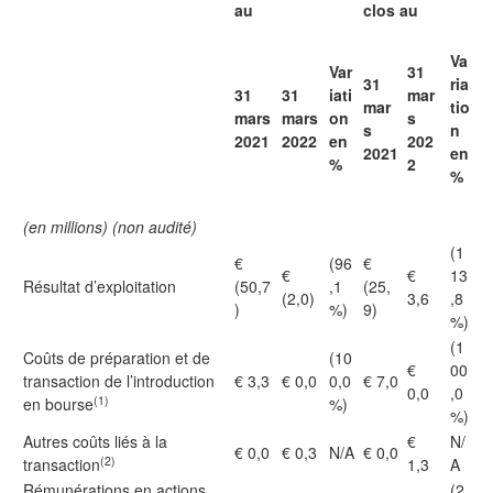
au
clos au
Va
Var
31
31
ria
31
31
iati
mar
mar
tio
mars
mars
on
s
s
n
2021
2022
en
202
2021
en
%
2
%
(en millions) (non audité)
(1
€
(96
€
€
€
13
Résultat d’exploitation
(50,7
,1
(25,
(2,0)
3,6
,8
)
%)
9)
%)
(1
Coûts de préparation et de
(10
€
00
transaction de l’introduction
€ 3,3
€ 0,0
0,0
€ 7,0
0,0
,0
(1)
en bourse
%)
%)
Autres coûts liés à la
€
N/
€ 0,0
€ 0,3
N/A
€ 0,0
(2)
transaction
1,3
A
Rémunérations en actions
(2