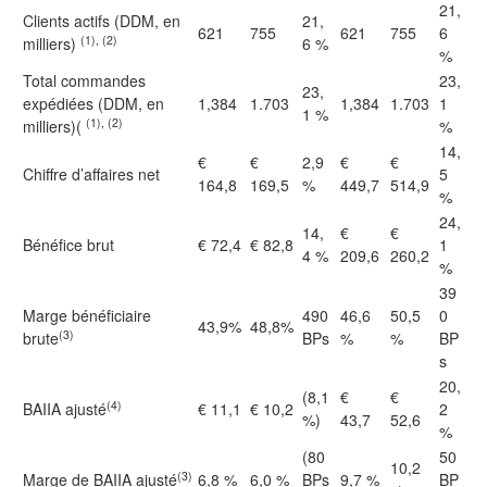
21,
Clients actifs (DDM, en
21,
621
755
621
755
6
(1), (2)
milliers)
6 %
%
Total commandes
23,
23,
expédiées (DDM, en
1,384
1.703
1,384
1.703
1
1 %
(1), (2)
milliers)(
%
14,
€
€
2,9
€
€
Chiffre d’affaires net
5
164,8
169,5
%
449,7
514,9
%
24,
14,
€
€
Bénéfice brut
€ 72,4
€ 82,8
1
4 %
209,6
260,2
%
39
Marge bénéficiaire
490
46,6
50,5
0
43,9%
48,8%
(3)
brute
BPs
%
%
BP
s
20,
(8,1
€
€
(4)
BAIIA ajusté
€ 11,1
€ 10,2
2
%)
43,7
52,6
%
(80
50
10,2
(3)
Marge de BAIIA ajusté
6,8 %
6,0 %
BPs
9,7 %
BP