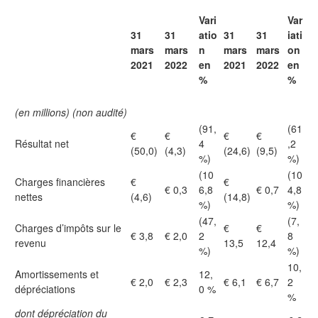
Vari
Var
31
31
atio
31
31
iati
mars
mars
n
mars
mars
on
2021
2022
en
2021
2022
en
%
%
(en millions) (non audité)
(91,
(61
€
€
€
€
Résultat net
4
,2
(50,0)
(4,3)
(24,6)
(9,5)
%)
%)
(10
(10
Charges financières
€
€
€ 0,3
6,8
€ 0,7
4,8
nettes
(4,6)
(14,8)
%)
%)
(47,
(7,
Charges d’impôts sur le
€
€
€ 3,8
€ 2,0
2
8
revenu
13,5
12,4
%)
%)
10,
Amortissements et
12,
€ 2,0
€ 2,3
€ 6,1
€ 6,7
2
dépréciations
0 %
%
dont dépréciation du