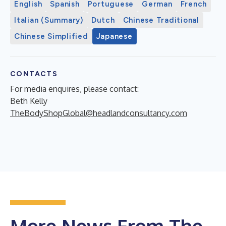
English
Spanish
Portuguese
German
French
Italian (Summary)
Dutch
Chinese Traditional
Chinese Simplified
Japanese
CONTACTS
For media enquires, please contact:
Beth Kelly
TheBodyShopGlobal@headlandconsultancy.com
More News From The