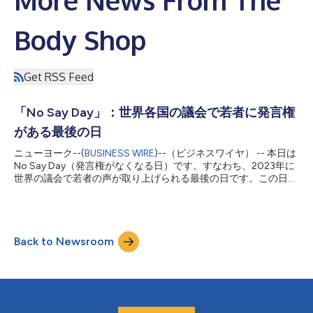
Body Shop
Get RSS Feed
「No Say Day」：世界各国の議会で若者に発言権
がある最後の日
ニューヨーク--(
BUSINESS WIRE
)--（ビジネスワイヤ） -- 本日は
No Say Day（発言権がなくなる日）です。すなわち、2023年に
世界の議会で若者の声が取り上げられる最後の日です。この日
は、世界のリーダーや実業家が世界経済フォーラム年次総会のた
めにダボスに集まる1週間前に当たります。ダボス会議はよく現
実離れしていると批判されていますが、この会議は、意思決定の
場にもっと若者の声が必要であることを示す典型的な例です。
Back to Newsroom
30歳未満の人々は世界の人口の半数を占めますが、世界の国会
議員に占める割合は2.6%に過ぎません*。この割合を1年間に例え
ると、本日以降、若者の声は事実上聞かれなくなります。2023
年に入ってわずか9日、No Say Dayは、世界が非常に大きな制度
的問題に直面している時に、何百万人もの若者の声が意思決定の
場から排除されているという事実を非常によく表しています。