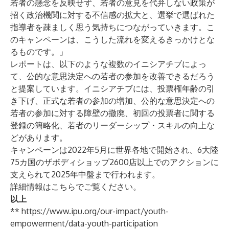
若者の懸念を反映せず、若者の意見を代弁しない政策が
招く政治機関に対する不信感の拡大と、選挙で選ばれた
指導者を疎ましく思う気持ちにつながっていきます。こ
のキャンペーンは、こうした流れを変えるきっかけとな
るものです。」
レポートは、以下のような複数のイニシアチブによっ
て、公的な意思決定への若者の参加を改善できるだろう
と提案しています。イニシアチブには、投票権年齢の引
き下げ、正式な若者の参加の増加、公的な意思決定への
若者の参加に対する障壁の撤廃、初回の投票者に関する
登録の簡略化、若者のリーダーシップ・スキルの向上な
どがあります。
キャンペーンは2022年5月に世界各地で開始され、6大陸
75カ国のザボディショップ2600店以上でのアクションに
支えられて2025年中盤まで行われます。
詳細情報は
こちら
でご覧ください。
以上
**
https://www.ipu.org/our-impact/youth-
empowerment/data-youth-participation