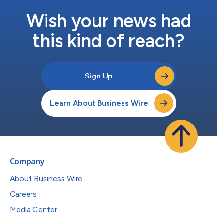
No Say Dayは、ザボディショップがユース担当国連事務総長特
使室と共同で主導する「Be Seen Be Heard」（姿を現し、声を上
Wish your news had
げよう）キャンペーンの一環であり、6大陸75カ国以上...
this kind of reach?
Sign Up
Learn About Business Wire
Company
About Business Wire
Careers
Media Center