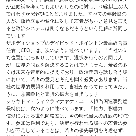
が立候補を考えてもよいとしたのに対し、30歳以上の人
ではわずか5分の1にとどまりました。すべての年齢層の
人が、政策立案や変化に対して若者がもっと意見を言え
ると政治システムは良くなるだろうという見解に賛同し
ています。
ザボディショップのデイビッド・ボイントン最高経営責
任者（CEO）は、次のように述べています。「当社の立
ち位置ははっきりしています。選択を行うのと同じ人
が、世界の問題を解決することはできません。若者の多
くは未来を肯定的に捉えており、政治問題を話し合う場
において、若者の意見と考えを聞く必要があります。当
社の世界的展開を利用して、当社がかつて行ってきたよ
うに、意識喚起と支持の拡大を目指します。」
ジャヤトマ・ウィクラマナヤケ・ユース担当国連事務総
長特使は、次のように述べています。「権力、影響力、
信頼における世代間格差は、今の時代最大の課題の1つで
す。参加は権利であり、決定が行われる場への若者の参
加が不足していることは、若者の優先事項を考慮せず、