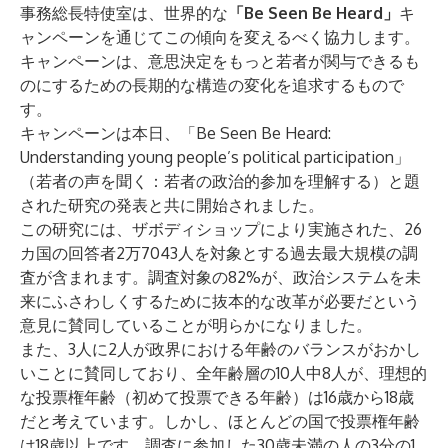
事務総長特使室は、世界的な
「Be Seen Be Heard」
キ
ャンペーンを通じてこの傾向を変えるべく協力します。
キャンペーンは、意思決定をもっと若者が関与できるも
のにするための長期的な構造の変化を追求するもので
す。
キャンペーンは本日、「Be Seen Be Heard:
Understanding young people’s political participation」
（若者の声を聞く：若者の政治的参加を理解する）と題
された研究の発表と共に開始されました。
この研究には、ザボディショップにより実施された、26
カ国の回答者2万7043人を対象とする過去最大規模の調
査が含まれます。調査対象の82%が、政治システムを未
来にふさわしくするために抜本的な改革が必要だという
意見に賛同していることが明らかになりました。
また、3人に2人が政界における年齢のバランスがおかし
いことに賛同しており、全年齢層の10人中8人が、理想的
な投票権年齢（初めて投票できる年齢）は16歳から18歳
だと考えています。しかし、ほとんどの国で投票権年齢
は18歳以上です。調査に参加した30歳未満の人の3分の1