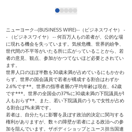
ニューヨーク--(
BUSINESS WIRE
)--
（ビジネスワイヤ） -
- （ビジネスワイヤ） -- 何百万人もの若者が、公的な場
に現れる機会を失っています。気候危機、世界的紛争、
世代間の不平等がいたる所に広がっていることから、若
者の意見、観点、参加がかつてないほど必要とされてい
ます。
世界人口のほぼ半数を30歳未満が占めているにもかかわ
らず、世界の国会議員で若者が構成する割合はわずか
2.6%です**。世界の指導者層の平均年齢は現在、62歳
です***。世界の全国会の37%に30歳未満の下院議員が1
人もおらず**、また、若い下院議員のうちで女性が占め
る割合は1%未満です。
若者は、自分たちに影響を及ぼす政治的決定に関与する
権利がありますが、数々の障壁が若者による政治への参
加を阻んでいます。ザボディショップとユース担当国連