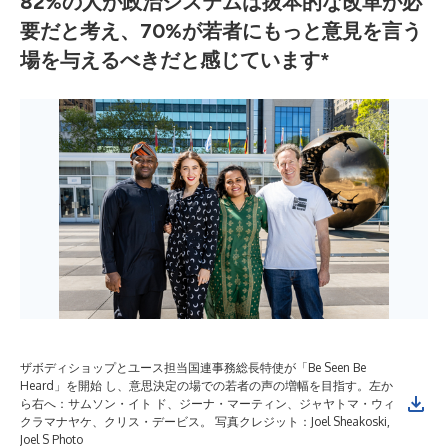
82%の人が政治システムは抜本的な改革が必
要だと考え、70%が若者にもっと意見を言う
場を与えるべきだと感じています*
ザボディショップとユース担当国連事務総長特使が「Be Seen Be
Heard」を開始 し、意思決定の場での若者の声の増幅を目指す。左か
ら右へ：サムソン・イト ド、ジーナ・マーティン、ジャヤトマ・ウィ
クラマナヤケ、クリス・デービス。 写真クレジット：Joel Sheakoski,
Joel S Photo