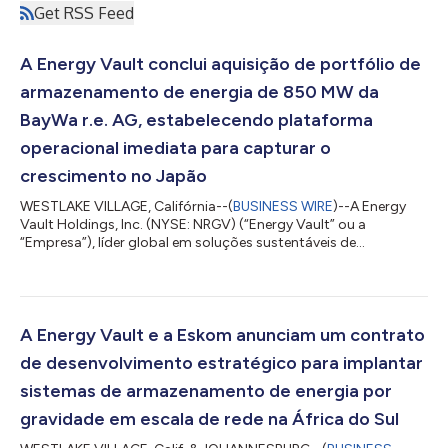
Get RSS Feed
A Energy Vault conclui aquisição de portfólio de
armazenamento de energia de 850 MW da
BayWa r.e. AG, estabelecendo plataforma
operacional imediata para capturar o
crescimento no Japão
WESTLAKE VILLAGE, Califórnia--(
BUSINESS WIRE
)--A Energy
Vault Holdings, Inc. (NYSE: NRGV) (“Energy Vault” ou a
“Empresa”), líder global em soluções sustentáveis de
armazenamento de energia em escala de rede e infraestrutura
de computação de IA, anunciou hoje a conclusão bem-
sucedida da aquisição, previamente anunciada, de um
portfólio de desenvolvimento de Sistemas de Armazenamento
de Energia em Baterias (“BESS”) de 850 MW no Japão da BayWa
A Energy Vault e a Eskom anunciam um contrato
r.e. AG, uma das principais desenvolvedoras globais de...
de desenvolvimento estratégico para implantar
sistemas de armazenamento de energia por
gravidade em escala de rede na África do Sul