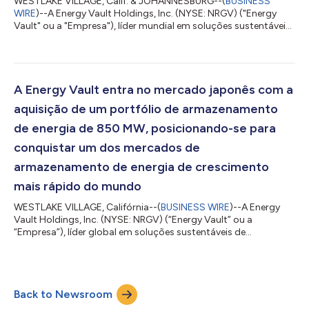
WESTLAKE VILLAGE, Calif. & JOHANNESBURG--(
BUSINESS
WIRE
)--A Energy Vault Holdings, Inc. (NYSE: NRGV) ("Energy
Vault" ou a "Empresa"), líder mundial em soluções sustentáveis
de armazenamento de energia em escala de rede e
infraestrutura de computação de IA, anunciou hoje um
contrato de desenvolvimento estratégico com a Eskom
Holdings SOC Limited ("Eskom"), a concessionária estatal de
eletricidade da África do Sul, para implantar um sistema de
A Energy Vault entra no mercado japonês com a
armazenamento de energia por gravidade (GESS) de long...
aquisição de um portfólio de armazenamento
de energia de 850 MW, posicionando-se para
conquistar um dos mercados de
armazenamento de energia de crescimento
mais rápido do mundo
WESTLAKE VILLAGE, Califórnia--(
BUSINESS WIRE
)--A Energy
Vault Holdings, Inc. (NYSE: NRGV) (“Energy Vault” ou a
“Empresa”), líder global em soluções sustentáveis de
armazenamento de energia em escala de rede e infraestrutura
de computação de IA, anunciou hoje sua entrada formal no
mercado japonês por meio de um acordo vinculativo para
adquirir um portfólio de projetos de Sistemas de
Back to Newsroom
Armazenamento de Energia em Baterias (BESS) de uma
importante desenvolvedora nacional de armazenamento de