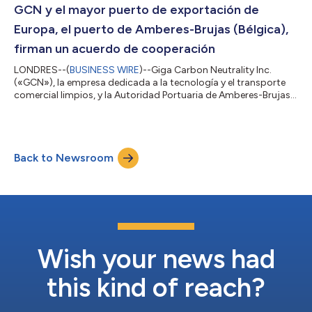
Global Yield LLC SCS (“GEM”), el grupo de inversión alternativo
GCN y el mayor puerto de exportación de
privado con sed...
Europa, el puerto de Amberes-Brujas (Bélgica),
firman un acuerdo de cooperación
LONDRES--(
BUSINESS WIRE
)--Giga Carbon Neutrality Inc.
(«GCN»), la empresa dedicada a la tecnología y el transporte
comercial limpios, y la Autoridad Portuaria de Amberes-Brujas
(Bélgica), operadora del mayor puerto de exportación de
Europa, del principal puerto de paso de vehículos y del más
importante centro químico de Europa, celebraron un acto de
firma de una cooperación estratégica mutua. GCN ejecutará
Back to Newsroom
programas piloto de automatización de vehículos y buques en
Bélgica, además de consolidar...
Wish your news had
this kind of reach?