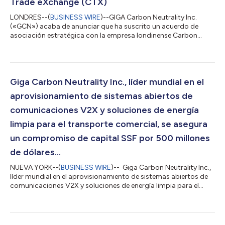
Trade eXchange (CTX)
LONDRES--(
BUSINESS WIRE
)--GIGA Carbon Neutrality Inc.
(«GCN») acaba de anunciar que ha suscrito un acuerdo de
asociación estratégica con la empresa londinense Carbon
Trade eXchange («CTX») y su matriz tecnológica australiana
Global Environmental Markets («GEM») para ampliar a escala
mundial la tecnología y las operaciones de CTX. CTX ha
lanzado una versión de marca blanca de su tecnología para el
mercado de carbono. Con esta asociación, GCN podrá
Giga Carbon Neutrality Inc., líder mundial en el
negociar acuerdos con plataformas de comercio de...
aprovisionamiento de sistemas abiertos de
comunicaciones V2X y soluciones de energía
limpia para el transporte comercial, se asegura
un compromiso de capital SSF por 500 millones
de dólares...
NUEVA YORK--(
BUSINESS WIRE
)-- Giga Carbon Neutrality Inc.,
líder mundial en el aprovisionamiento de sistemas abiertos de
comunicaciones V2X y soluciones de energía limpia para el
transporte comercial, se asegura un compromiso de capital
SSF por 500 millones de dólares estadounidenses Giga Carbon
Neutrality Inc. (“GCN”) anunció hoy el compromiso de capital
por 500 millones de dólares estadounidenses por parte de GEM