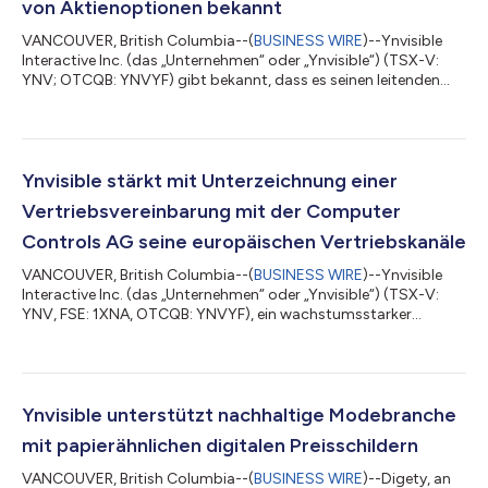
von Aktienoptionen bekannt
VANCOUVER, British Columbia--(
BUSINESS WIRE
)--Ynvisible
Interactive Inc. (das „Unternehmen“ oder „Ynvisible“) (TSX-V:
YNV; OTCQB: YNVYF) gibt bekannt, dass es seinen leitenden
Angestellten, Direktoren, Mitarbeitern und Beratern gemäß dem
Aktienoptionsplan des Unternehmens Anreiz-Aktienoptionen
zum Erwerb von insgesamt 2.705.000 Stammaktien des
Unternehmens zu einem Ausübungspreis von 0,20 USD (die
„Aktienoptionen“) gewährt hat. Insgesamt wurden 1.150.000
Ynvisible stärkt mit Unterzeichnung einer
der Aktienoptionen bestimmten leitenden...
Vertriebsvereinbarung mit der Computer
Controls AG seine europäischen Vertriebskanäle
VANCOUVER, British Columbia--(
BUSINESS WIRE
)--Ynvisible
Interactive Inc. (das „Unternehmen“ oder „Ynvisible“) (TSX-V:
YNV, FSE: 1XNA, OTCQB: YNVYF), ein wachstumsstarker
Hersteller von gedrucktem e-Paper-Displays, der seine
Technologie als das gedruckte e-Paper-Display mit dem
geringsten Energieverbrauch auf dem Markt platziert, hat eine
Vertriebsvereinbarung mit der in der Schweiz ansässigen
Computer Controls AG abgeschlossen, die den Vertrieb der
Ynvisible unterstützt nachhaltige Modebranche
Produkte und Lösungen von Ynvisible für batter...
mit papierähnlichen digitalen Preisschildern
VANCOUVER, British Columbia--(
BUSINESS WIRE
)--Digety, an