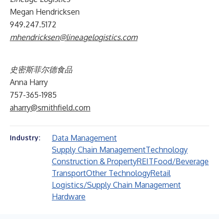
Megan Hendricksen
949.247.5172
mhendricksen@lineagelogistics.com
史密斯菲尔德食品
Anna Harry
757-365-1985
aharry@smithfield.com
Data Management
Industry:
Supply Chain Management
Technology
Construction & Property
REIT
Food/Beverage
Transport
Other Technology
Retail
Logistics/Supply Chain Management
Hardware