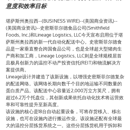
意度和效率目标
堪萨斯州奥拉西--(
BUSINESS WIRE
)--
(美国商业资讯)--
(美国商业资讯)--史密斯菲尔德食品公司(Smithfield
Foods, Inc.)和Lineage Logistics, LLC今天宣布启用位于堪
萨斯州奥拉西的新一代自动化配送中心。史密斯菲尔德食
品是一家垂直整合跨国食品公司，也是全球超大型猪肉生
产商和加工商，Lineage Logistics, LLC则是全球规模居首
且极具创新力的温控不动产投资信托(REIT)和物流解决方
案提供商。
Lineage设计并建造了该新设施，以增强史密斯菲尔德复杂
的配送网络。该网络长期向数千个目的地运输不同数量的
蛋白质产品。该配送中心容量近2,000万立方英尺，拥有
超过6.2万个托盘位，其创新成果依托自动化技术将运营效
率和可靠性提升至新高度。
该设施的核心是18台自动起重设备，可将存货移入、移出
设施，也可在设施内进行搬运作业。该设施还配有全球最
大的温控分层拣货系统之一。这些分层拣货机用于拆卸和