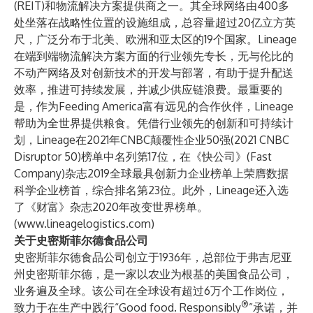
(REIT)和物流解决方案提供商之一。其全球网络由400多
处坐落在战略性位置的设施组成，总容量超过20亿立方英
尺，广泛分布于北美、欧洲和亚太区的19个国家。Lineage
在端到端物流解决方案方面的行业领先专长，无与伦比的
不动产网络及对创新技术的开发与部署，有助于提升配送
效率，推进可持续发展，并减少供应链浪费。最重要的
是，作为Feeding America富有远见的合作伙伴，Lineage
帮助为全世界提供粮食。凭借行业领先的创新和可持续计
划，Lineage在2021年CNBC颠覆性企业50强(2021 CNBC
Disruptor 50)榜单中名列第17位，在《快公司》(Fast
Company)杂志2019全球最具创新力企业榜单上荣膺数据
科学企业榜首，综合排名第23位。此外，Lineage还入选
了《财富》杂志2020年改变世界榜单。
(
www.lineagelogistics.com
)
关于史密斯菲尔德食品公司
史密斯菲尔德食品公司创立于1936年，总部位于弗吉尼亚
州史密斯菲尔德，是一家以农业为根基的美国食品公司，
业务遍及全球。该公司在全球设有超过6万个工作岗位，
®
致力于在生产中践行“Good food. Responsibly
”承诺，并