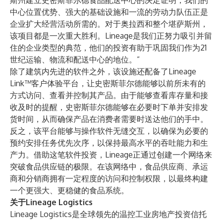
斯州建立史密斯菲尔德食品配送中心的决定证明，我们的
中心位置优势、强大的基础设施和一流的劳动力队伍正是
企业扩大经营活动所需的。对于奥拉西和整个堪萨斯州，
该项目都是一次重大胜利。Lineage是我们正努力吸引并留
住的企业类型的典范，他们的投资有助于巩固我们作为21
世纪运输、物流和配送中心的地位。”
除了建筑内先进的软件之外，该设施还配备了Lineage
Link™客户体验平台，让史密斯菲尔德能够以前所未有的
方式访问、查看并控制其产品。由于能够查看库存量和接
收及时的提醒，史密斯菲尔德能够在必要时下单并安排发
货时间，从而确保产品在消费者需要时送达他们的手中。
反之，该平台能够与操作软件无缝交互，以确保为必要的
预约安排任务优先次序，以保持最高水平的吞吐能力和生
产力。借助这笔软件投资，Lineage正通过创建一个网络来
突破食品供应链的极限。在该网络中，食品供应商、承运
商和分销商拥有一定程度的访问和控制权限，以最终构建
一个更强大、更稳健的食品系统。
关于Lineage Logistics
Lineage Logistics是全球领先的温控工业房地产投资信托