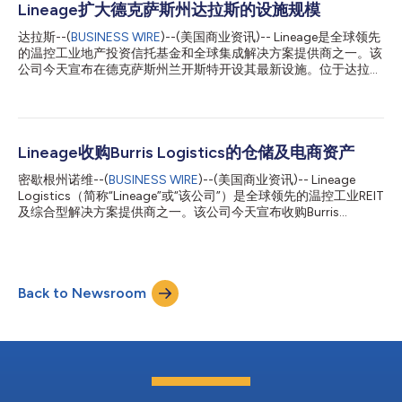
升效率，提高食品在储存过程中的质量，减少能源消耗和食品浪
Lineage扩大德克萨斯州达拉斯的设施规模
费，这些努力也将随着时间的推移提高JBS的成本效率。 Lineage
达拉斯--(
BUSINESS WIRE
)--(美国商业资讯)-- Lineage是全球领先
总裁兼首席执行官Greg Lehmkuhl表示：“在过去的一年里，我们与
的温控工业地产投资信托基金和全球集成解决方案提供商之一。该
JBS和温莎镇密切合作，建造了这座最先进的设施，以加强JBS的
公司今天宣布在德克萨斯州兰开斯特开设其最新设施。位于达拉斯
供应链，为消费者提供优质食品，我们对这一结果感到无比自
县兰开斯特的新建设施凸显了Lineage在德克萨斯州的庞大规模，
豪。” 新的仓库旨在通过将产品存储在密度更大、能效更高的立方
该地区目前共有近20个设施，容量约为1.92亿立方英尺。 位于
体中，并使用自动化决策功能来优化装载、卸载和存储任务，从而
4150 N. Dallas Avenue的设施占地343,250平方英尺，拥有
帮助降低能耗和减少食物浪费。自动化冷藏库配备了专有的仓库管
25,000个托盘位置和用户友好型货架配置，可以满足客户的各种
理系统、计算机视觉系统、算法、可见性平台和...
需求和要求，该货架配置旨在处理高SKU数量和密集的分箱拣选作
Lineage收购Burris Logistics的仓储及电商资产
业。一旦全面投入运营，新设施的运营支持将创造超过65个新就业
密歇根州诺维--(
BUSINESS WIRE
)--(美国商业资讯)-- Lineage
机会。 “我们很自豪地宣布兰卡斯特设施开业，我们在德克萨斯州
Logistics（简称“Lineage”或“该公司”）是全球领先的温控工业REIT
最先进的设施网络又新添了令人振奋的设施。”Lineage北美西部地
及综合型解决方案提供商之一。该公司今天宣布收购Burris
区运营总裁Brian Beattie 表示，“德克萨斯州——更具体地说是达
Logistics（简称“Burris”）的8处设施，后者是一家领先的温控食品
拉斯，是供应链中的关键连接点，我们很高兴能为这个社区带来更
分销公司。本次交易的财务条款未予披露。 在Lineage的仓储网络
多创新思维和动态技术，以帮助优化分销、提高效率并最大限度减
中增加这8处冷藏设施将提供近130万平方英尺的容量，并在佛罗
少整个客户业务范围的浪费。 ” Lineage的兰卡斯特设施提供越库
里达州莱克兰和杰克逊维尔、乔治亚州麦克唐纳、俄克拉何马州埃
配送、订单管理、整箱拣...
Back to Newsroom
德蒙、特拉华州纽卡斯尔、威斯康辛州沃基肖以及马里兰州联邦堡
等地的设施中提供约115,000个托盘位置。 这笔交易是Lineage与
Burris的第三笔所有权交易。Lineage分别于2020年和2021年从
Burris手中收购了弗吉尼亚州林德赫斯特和佛罗里达州海恩斯市的
场地。 Lineage总裁兼首席执行官Greg Lehmkuhl表示：“这笔交易
代表了我们与Burris长期合作关系中建立的信任和良好的业绩记
录，这证明了Lineage是该行业的首选收购方。就像我们之前从