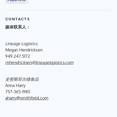
CONTACTS
媒体联系人：
Lineage Logistics
Megan Hendricksen
949.247.5172
mhendricksen@lineagelogistics.com
史密斯菲尔德食品
Anna Harry
757-365-1985
aharry@smithfield.com