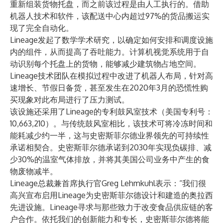
重新组装货物托盘，而之前该过程是由人工执行的。借助
机器人技术和软件，该配送中心内超过97%的货品搬运实
现了完全自动化。
Lineage发起了数学学术研究，以确定如何安排和调度设施
内的组件，从而提高了吞吐能力。计算机视觉系统用于自
动识别每个托盘上的货物，能够减少建筑物占地空间。
Lineage技术团队在模拟过程中改进了机器人布局，针对高
速增长、节假日备货，甚至发生在2020年3月的恐慌性购
买现象对此布局进行了压力测试。
该设施还采用了Lineage的专利鼓风室技术（美国专利号：
10,663,210）。与传统鼓风室相比，该技术可将冷冻时间和
能耗减少约一半，这与史密斯菲尔德业界领先的可持续性
承诺相契合。史密斯菲尔德承诺到2030年实现负碳排、减
少30%的温室气体排放，并将其美国公司业务中产生的食
物废物减半。
Lineage总裁兼首席执行官Greg Lehmkuhl表示：“我们很
高兴宣布启用Lineage为史密斯菲尔德设计和建造的奥拉西
先进设施。Lineage寻求与那些致力于改变食品供应链的客
户合作。依托我们的创新能力和专长，史密斯菲尔德将能