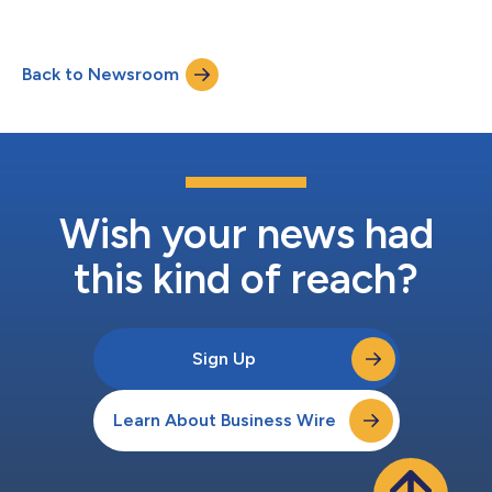
dirigé par Sequoia avec la participation d’investisseurs
existants, notamment Tiger Global, Coatue Management et GL
Ventures (la branche capital-risque de Hillhouse Capital). Cela
Back to Newsroom
représente non seulement la plus grande levée de fonds du
secteur d...
Wish your news had
this kind of reach?
Sign Up
Learn About Business Wire