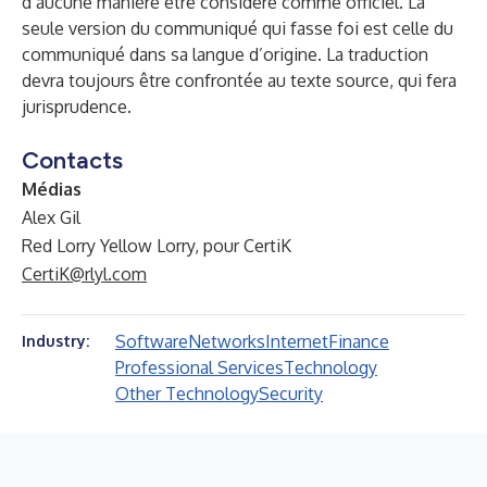
d’aucune manière être considéré comme officiel. La
seule version du communiqué qui fasse foi est celle du
communiqué dans sa langue d’origine. La traduction
devra toujours être confrontée au texte source, qui fera
jurisprudence.
Contacts
Médias
Alex Gil
Red Lorry Yellow Lorry, pour CertiK
CertiK@rlyl.com
Software
Networks
Internet
Finance
Industry:
Professional Services
Technology
Other Technology
Security