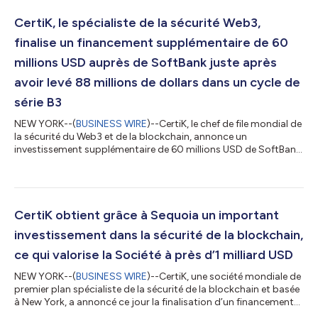
CertiK, le spécialiste de la sécurité Web3,
finalise un financement supplémentaire de 60
millions USD auprès de SoftBank juste après
avoir levé 88 millions de dollars dans un cycle de
série B3
NEW YORK--(
BUSINESS WIRE
)--CertiK, le chef de file mondial de
la sécurité du Web3 et de la blockchain, annonce un
investissement supplémentaire de 60 millions USD de SoftBank
Vision Fund 2 et Tiger Global. Cet investissement marque la
première opération de SoftBank dans le domaine de la sécurité
Web3. Le cycle de série B3 de 88 millions USD avec une
capitalisation de deux milliards USD de CertiK a été annoncé le
mois dernier et dirigé par Insight Partners. Ce financement
CertiK obtient grâce à Sequoia un important
complémentaire porte le...
investissement dans la sécurité de la blockchain,
ce qui valorise la Société à près d’1 milliard USD
NEW YORK--(
BUSINESS WIRE
)--CertiK, une société mondiale de
premier plan spécialiste de la sécurité de la blockchain et basée
à New York, a annoncé ce jour la finalisation d’un financement
de série B2 s’élevant à 80 millions USD. Ce tour de table a été