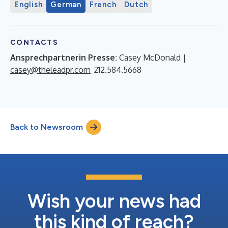
English
German
French
Dutch
CONTACTS
Ansprechpartnerin Presse:
Casey McDonald |
casey@theleadpr.com
212.584.5668
Back to Newsroom
Wish your news had
this kind of reach?